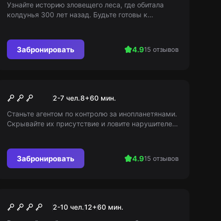
Узнайте историю зловещего леса, где обитала
колдунья 300 лет назад. Будьте готовы к
непредсказуемым страшным звукам и находкам
в мрачном заброшенном доме.
Забронировать
4.9
15 отзывов
Перформанс
Инопланетянин
2-7 чел.
8
+
60
мин.
Станьте агентом по контролю за инопланетянами.
Скрывайте их присутствие и ловите нарушителей,
используя методы маскировки!
Забронировать
4.9
15 отзывов
Квест
Демон
2-10 чел.
12
+
60
мин.