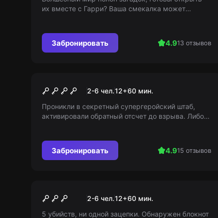
их вместе с Гарри? Ваша смекалка может
восполнить отсутствующие магические
способности!
Забронировать
4.9
13 отзывов
Квест
Супергеройский квест
2-6 чел.
12
+
60
мин.
Проникли в секретный супергеройский штаб,
активировали обратный отсчет до взрыва. Либо
бежите, либо спасайте город. Действуйте,
покажите, что вы настоящий герой
Забронировать
4.9
15 отзывов
Квест
Западня
2-6 чел.
12
+
60
мин.
5 убийств, ни одной зацепки. Обнаружен блокнот