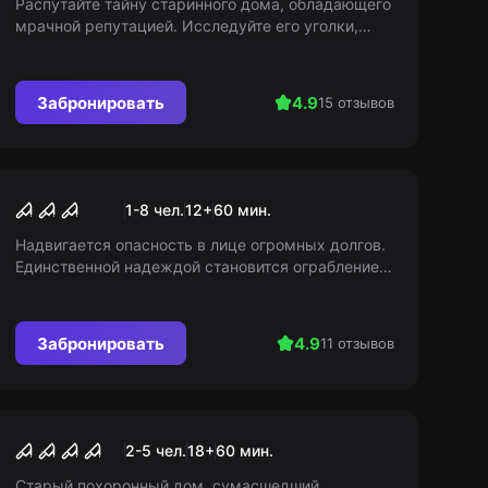
Распутайте тайну старинного дома, обладающего
мрачной репутацией. Исследуйте его уголки,
пробудите темные силы и бросьте им вызов.
Победите зло и верните свет обратно!
Забронировать
4.9
15 отзывов
Перформанс
Дом сатанистов
1-8 чел.
12
+
60
мин.
Надвигается опасность в лице огромных долгов.
Единственной надеждой становится ограбление
гаража. Но внутри вас ждёт убийца, и он знает о
ваших планах...
Забронировать
4.9
11 отзывов
Перформанс
Пять ночей с Фредди
2-5 чел.
18
+
60
мин.
Старый похоронный дом, сумасшедший