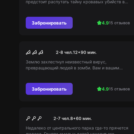
предстоит распутать тайну кровавых убийств в
старом особняке. Маньяк или несчастный
случай? Только вы можете добраться до правды.
Забронировать
4.9
15 отзывов
Перформанс
Ходячие мертвецы
2-8 чел.
12
+
90
мин.
Землю захлестнул неизвестный вирус,
превращающий людей в зомби. Вам и вашим
товарищам предстоит выжить среди 90%
зараженного населения. Удачи вам в этом
апокалипсисе. 18+
Забронировать
4.9
15 отзывов
Квест
Логово людоеда
2-7 чел.
8
+
60
мин.
Недалеко от центрального парка где-то прячется
людоед. Группа смелых детей находит его