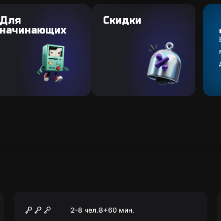
Для
Скидки
начинающих
Квест
План побега
2-8 чел.
8
+
60
мин.