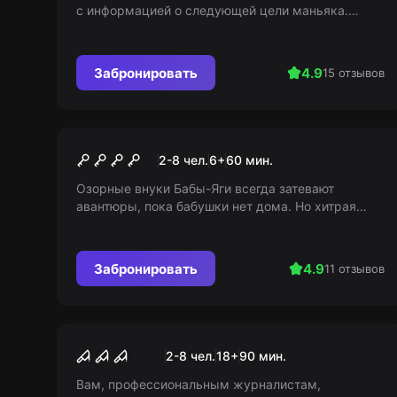
с информацией о следующей цели маньяка.
Вскрывается загадка: заброшенное здание и
блокнот не так случайны, как кажутся...
Забронировать
4.9
15 отзывов
Квест
Проделки Бабы-яги
2-8 чел.
6
+
60
мин.
Озорные внуки Бабы-Яги всегда затевают
авантюры, пока бабушки нет дома. Но хитрая
Баба-яга все предусматривает: запирает двери,
прячет сладости и оставляет подсказки!
Справится ли внуки с ее заданиями?..
Забронировать
4.9
11 отзывов
Перформанс
Крик
2-8 чел.
18
+
90
мин.
Вам, профессиональным журналистам,