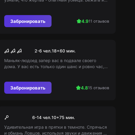
довести дело до конца? Ответ найдётся в нашем
захватывающем приключении.
Забронировать
4.9
11 отзывов
Квест
Каннибал
2-6 чел.
18
+
60
мин.
Маньяк-людоед запер вас в подвале своего
дома. У вас есть только один шанс и ровно час,
чтобы преодолеть страх и попытаться вырваться
из его зловещего логова.
Забронировать
4.8
15 отзывов
Экшн-игра
Прятки
6-14 чел.
10
+
75
мин.
Удивительная игра в прятки в темноте. Спрячься
и обмань Ловцов, используя звуки и движения в