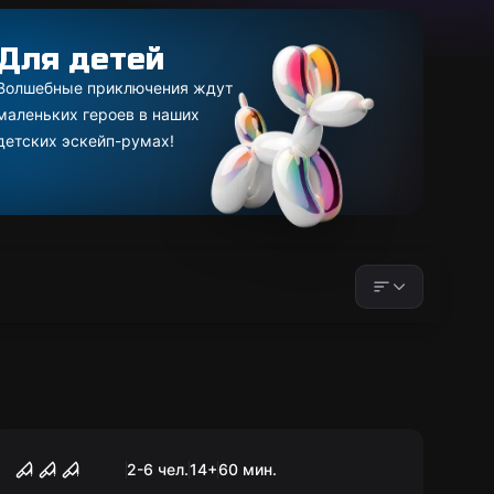
Для детей
Волшебные приключения ждут
маленьких героев в наших
детских эскейп-румах!
Квест
Ведьма
2-6 чел.
14
+
60
мин.