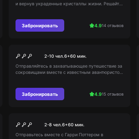
и вернув украденные кристаллы жизни. Решайте
загадки, преодолевайте преграды и восстановите
гармонию на острове!
Забронировать
4.9
14 отзывов
Квест
Сокровища древних
2-10 чел.
6
+
60
мин.
монахов
Отправляйтесь в захватывающее путешествие за
сокровищами вместе с известным авантюристом
Алексом Джонсом! Ищите клад древнего
монастыря вместе и станьте богачами!
Забронировать
4.9
15 отзывов
Квест
Гарри и заговор темных
2-8 чел.
6
+
60
мин.
магов
Отправьтесь вместе с Гарри Поттером в