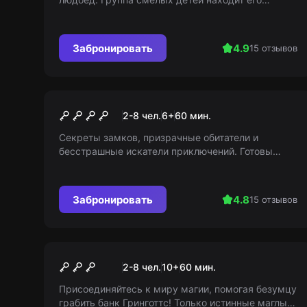
логово. Но что если людоед проснулся?...
Забронировать
4.9
15 отзывов
Квест
Призраки старого замка
2-8 чел.
6
+
60
мин.
Секреты замков, призрачные обитатели и
бесстрашные искатели приключений. Готовы
рискнуть и познакомиться с настоящими
призраками? Разгадайте тайну странного места.
Забронировать
4.8
15 отзывов
Перформанс
Дело "Гринготтс"
2-8 чел.
10
+
60
мин.
Присоединяйтесь к миру магии, помогая безумцу
грабить банк Гринготтс! Только истинные маглы