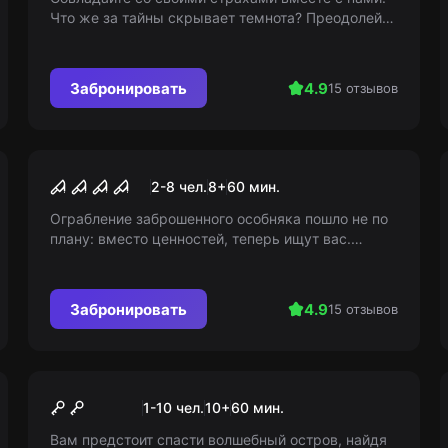
Что же за тайны скрывает темнота? Преодолейте
все свои фобии! Ведь страх - лучший защитник.
14+
Забронировать
4.9
15 отзывов
Перформанс
Рокировка
2-8 чел.
8
+
60
мин.
Ограбление заброшенного особняка пошло не по
плану: вместо ценностей, теперь ищут вас.
Помощь или помеха - зависит от того, кому вы
попадетесь первыми...
Забронировать
4.9
15 отзывов
Квест
Остров невезения: тайна
1-10 чел.
10
+
60
мин.
пяти кристаллов
Вам предстоит спасти волшебный остров, найдя