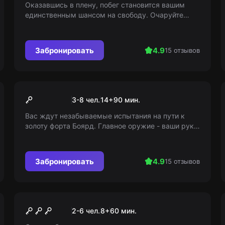
Оказавшись в плену, побег становится вашим
единственным шансом на свободу. Очаруйте
глупого охранника и ищите неожиданных
союзников. Удачи вам!
Забронировать
4.9
15 отзывов
Экшн-игра
Fort Boyard. Сокровища
3-8 чел.
14
+
90
мин.
форта
Вас ждут незабываемые испытания на пути к
золоту форта Боярд. Главное оружие - ваши руки
и ноги. Поверьте, это необыкновенное
приключение вы запомните надолго!
Забронировать
4.9
15 отзывов
Квест
Шпионы
2-6 чел.
8
+
60
мин.