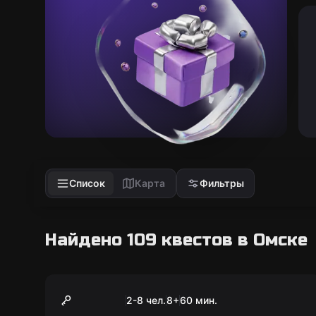
Список
Карта
Фильтры
Найдено 109 квестов в Омске
Экшн-игра
Дети против зомби
2-8 чел.
8
+
60
мин.