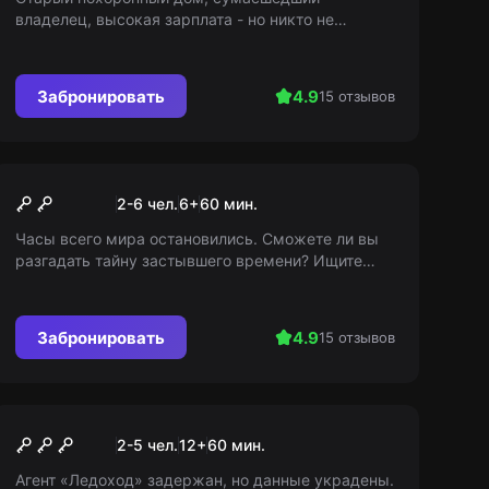
владелец, высокая зарплата - но никто не
задерживается дольше 5 ночей. Хочешь узнать,
почему?
Забронировать
4.9
15 отзывов
Квест
Тайна застывшего времени
2-6 чел.
6
+
60
мин.
Часы всего мира остановились. Сможете ли вы
разгадать тайну застывшего времени? Ищите
ключи, подсказки и волшебные предметы. У вас
всего час! Возраст 5+
Забронировать
4.9
15 отзывов
Квест
Полицейский участок
2-5 чел.
12
+
60
мин.
Агент «Ледоход» задержан, но данные украдены.