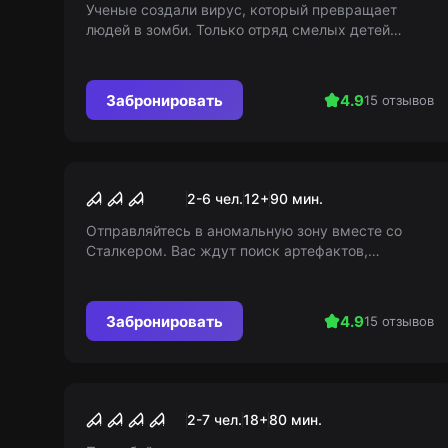
Ученые создали вирус, который превращает
людей в зомби. Только отряд смелых детей
может спасти мир, так как дети неуязвимы для
вируса.
Забронировать
4.9
15 отзывов
Квест
Сталкер
2-6 чел.
12
+
90
мин.
Отправляйтесь в аномальную зону вместе со
Сталкером. Вас ждут поиск артефактов,
выполнение заданий, встречи с монстрами и
борьба за выживание!
Забронировать
4.9
15 отзывов
Перформанс
Культ
2-7 чел.
18
+
80
мин.