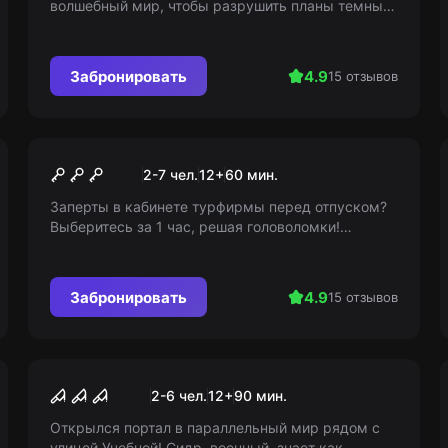
волшебный мир, чтобы разрушить планы темных
магов по порабощению домашних эльфов и
захвату власти!
Забронировать
4.9
15 отзывов
Квест
Горящий тур
2-7 чел.
12
+
60
мин.
Заперты в кабинете турфирмы перед отпуском?
Выберитесь за 1 час, решая головоломки!
Проявите смекалку, и спасуйте на свой самолет!
Забронировать
4.9
15 отзывов
Перформанс
Демогоргон
2-6 чел.
12
+
90
мин.
Открылся портал в параллельный мир рядом с
улицей Учебной! Сидр, военный, знает как