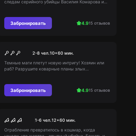
следам серийного убийцы Василия Комарова и
преодолейте холодный страх. Съемная квартира
станет вашим кровавым испытанием!
Забронировать
4.9
15 отзывов
Квест
Заговор темных магов
2-8 чел.
10
+
60
мин.
Темные маги плетут новую интригу! Хозяин или
раб? Разрушите коварные планы злых
волшебников и разгадайте тайну домовых
эльфов! За гранью магии и предательства!
Забронировать
4.9
15 отзывов
Перформанс
Дыши тише
1-6 чел.
12
+
60
мин.
Ограбление превратилось в кошмар, когда
узнали, что жертва - опытный убийца. Бежать или