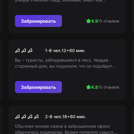
попасть и вернуться оттуда и готов взять вас с
собой. Вы готовы к приключениям?
Забронировать
4.9
15 отзывов
Перформанс
Похищение
1-8 чел.
12
+
60
мин.
Вы – туристы, заблудившиеся в лесу. Увидев
старинный дом, вы подумали, что он подойдет
для отдыха. Но атмосфера ужаса, душащая
страшность места и ощущение невидимой
угрозы мешают этому. Всего лишь один вопрос
Забронировать
4.8
15 отзывов
витает в воздухе - кто же владелец этого дома?
Перформанс
Петля безумия
2-8 чел.
18
+
60
мин.
Обычная ночная смена в заброшенном офисе
обернулась кошмаром. Время потеряло смысл,