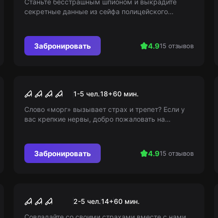
Станьте бесстрашным шпионом и выкрадите
секретные данные из сейфа полицейского
участка! Покажите смекалку и актерское
мастерство, чтобы не попасться!
Забронировать
4.9
15 отзывов
Перформанс
Морг
1-5 чел.
18
+
60
мин.
Слово «морг» вызывает страх и трепет? Если у
вас крепкие нервы, добро пожаловать на
эксклюзивную экскурсию. Возраст 18+
Забронировать
4.9
15 отзывов
Экшн-игра
Во власти страха
2-5 чел.
14
+
60
мин.
Совладайте со своими страхами вместе с нами.