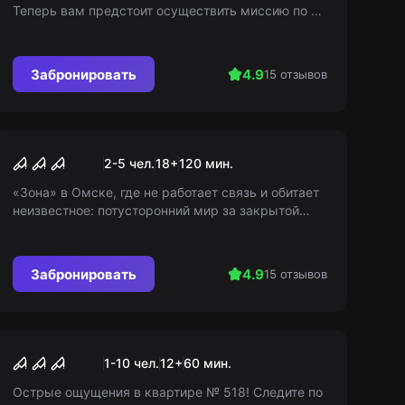
Теперь вам предстоит осуществить миссию по их
повторному похищению. Готовы?
Забронировать
4.9
15 отзывов
Перформанс
Тварь
2-5 чел.
18
+
120
мин.
«Зона» в Омске, где не работает связь и обитает
неизвестное: потусторонний мир за закрытой
дверью. Василий Петрович, ключник от вскрытия
адреналиновых приключений.
Забронировать
4.9
15 отзывов
Перформанс
Квартира 518
1-10 чел.
12
+
60
мин.
Острые ощущения в квартире № 518! Следите по