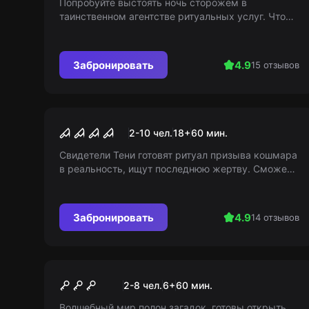
Попробуйте выстоять ночь сторожем в
таинственном агентстве ритуальных услуг. Что
спрятано за его стенами? Узнайте
самостоятельно... 18+
Забронировать
4.9
15 отзывов
Перформанс
Секта
2-10 чел.
18
+
60
мин.
Свидетели Тени готовят ритуал призыва кошмара
в реальность, ищут последнюю жертву. Сможет
ли команда игроков помешать им или станет
свидетелями ужаса?
Забронировать
4.9
14 отзывов
Перформанс
Новое приключение Гарри
2-8 чел.
6
+
60
мин.
Волшебный мир полон загадок, готовы открыть