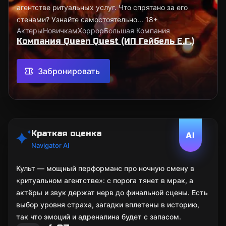
агентстве ритуальных услуг. Что спрятано за его
стенами? Узнайте самостоятельно... 18+
Актеры
Новичкам
Хоррор
Большая Компания
Компания Queen Quest (ИП Гейбель Е.Г.)
Забронировать
Краткая оценка
AI
Navigator AI
Культ — мощный перформанс про ночную смену в
«ритуальном агентстве»: с порога тянет в мрак, а
актёры и звук держат нерв до финальной сцены. Есть
выбор уровня страха, загадки вплетены в историю,
так что эмоций и адреналина будет с запасом.