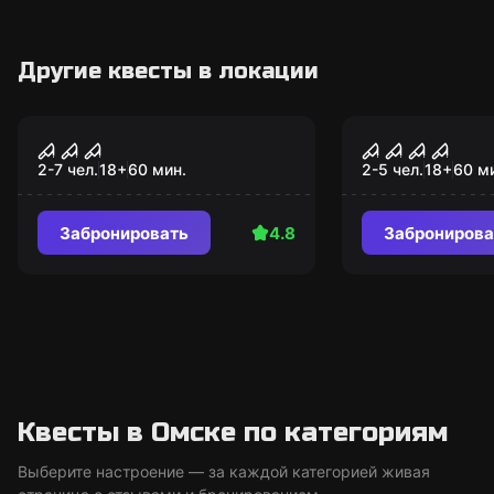
Другие квесты в локации
Перформанс
Перформанс
Эпидемия. Последний
Пять ночей
шанс
2-7 чел.
18
+
60
мин.
2-5 чел.
18
+
60
м
Забронировать
4.8
Забронирова
Квесты в Омске по категориям
Выберите настроение — за каждой категорией живая