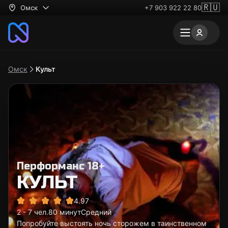
🇷🇺
Омск
+7 903 922 22 80
Омск
Культ
Перформанс 18+
КУЛЬТ
4.97
2 - 7 чел.
80 минут
Средний
Попробуйте выстоять ночь сторожем в таинственном