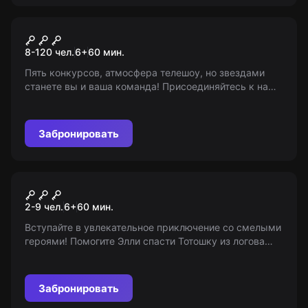
Ролевой квест
Good Night
8-120 чел.
6
+
60
мин.
Пять конкурсов, атмосфера телешоу, но звездами
станете вы и ваша команда! Присоединяйтесь к нам,
ведь это не просто квест. Возраста: 6+, 18+, 21+
Забронировать
Квест
В плену у Бастинды
2-9 чел.
6
+
60
мин.
Вступайте в увлекательное приключение со смелыми
героями! Помогите Элли спасти Тотошку из логова
злой ведьмы Бастинды. Рекомендуемый возраст: 6+
Забронировать