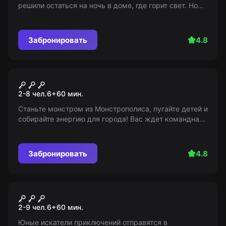
решили остаться на ночь в доме, где горит свет. Но
когда дверь закрылась, вы поняли - ужинать будут
вами...
Забронировать
4.8
Квест
Корпорация монстров 2.0
2-8 чел.
6
+
60
мин.
Станьте монстром из Монстрополиса, пугайте детей и
собирайте энергию для города! Вас ждет командная
работа в мультяшной вселенной. Для детей от 6 лет.
Забронировать
4.8
Квест
В плену у Бастинды
2-9 чел.
6
+
60
мин.
Юные искатели приключений отправятся в