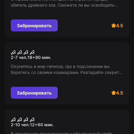
обитель древнего зла. Сможете ли вы освободить
там томящегося человека? Для смелых и
любознательных. 12+
Забронировать
4.5
Квест
Ночные кошмары
2-7 чел.
18
+
90
мин.
Окунитесь в мир гипноза, где в подсознании вы
боретесь со своими кошмарами. Разгадайте секреты
этого мира. Сможете ли вы проснуться или навеки
останетесь в подсознании?
Забронировать
4.5
Квест
Подвал мясника
2-10 чел.
12
+
60
мин.
В отдаленном придорожном кафе вкусный стейк