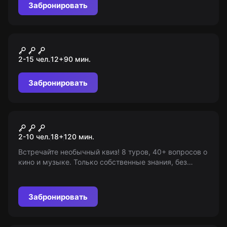
Забронировать
Перформанс
50 оттенков страха
2-15 чел.
12
+
90
мин.
Забронировать
Квиз
Хит квиз
2-10 чел.
18
+
120
мин.
Встречайте необычный квиз! 8 туров, 40+ вопросов о
кино и музыке. Только собственные знания, без
гаджетов и шпаргалок. Возраст 18+. Будь готов стать
победителем!
Забронировать