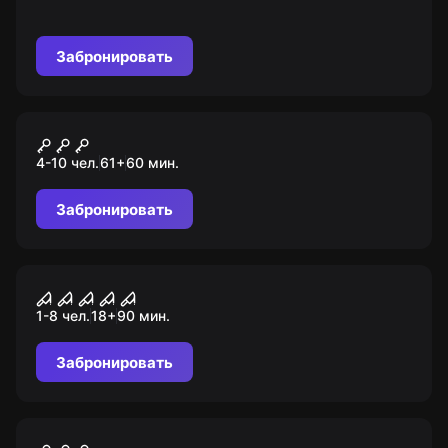
квестах для детей от 6 до 14 лет!
Забронировать
Квест-анимация
Проект X
4-10 чел.
61
+
60
мин.
Забронировать
Перформанс
Зеркала
1-8 чел.
18
+
90
мин.
Забронировать
Перформанс