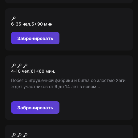
Экшн-игра
Лазертаг
6-35 чел.
5
+
90
мин.
Забронировать
Квест-анимация
Хаги Ваги
4-10 чел.
61
+
60
мин.
Побег с игрушечной фабрики и битва со злостью Хаги
ждёт участников от 6 до 14 лет в новом
приключении! Примите участие, став героями своей
собственной истории.
Забронировать
Квест
Узник подземелья