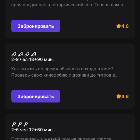
врач вводит вас в летаргический сон. Теперь вам во
что бы то ни стало нужно проснуться, чтобы
выжить... 18+
Забронировать
4.6
Перформанс
Кинофобия
2-9 чел.
18
+
90
мин.
Как выжить во время обычного похода в кино?
Проверь свою кинофобию и доживи до титров в
нашем захватывающем, местами страшном
приключении! Возрастные ограничения: 18+ (12+ -
лайт варианты).
Забронировать
4.6
Квест
Обитель
2-6 чел.
12
+
60
мин.
Отправьтесь в жуткий дом на окраине города,