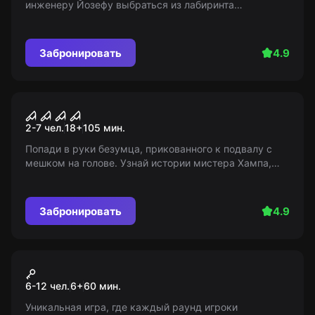
инженеру Йозефу выбраться из лабиринта
собственных изобретений! Для детей от 6 лет.
Забронировать
4.9
Перформанс
Истории мистера Хампа
2-7 чел.
18
+
105
мин.
Попади в руки безумца, прикованного к подвалу с
мешком на голове. Узнай истории мистера Хампа,
которые могут стать твоими последними. Возраст
12+
Забронировать
4.9
Экшн-игра
Among Us
6-12 чел.
6
+
60
мин.
Уникальная игра, где каждый раунд игроки