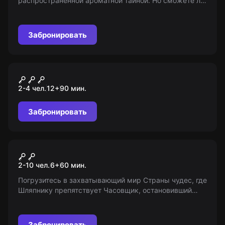
распространенной ароматной тайной. Но сможете ли
вы раскрыть его секреты и противостоять хитрости
ведьмы, решившей бросить вас в самые темные
дебри сладкого лабиринта? Приготовьтесь
Забронировать
использовать все свое мастерство, чтобы спастись!
Квест
Дом Ганнибала
2-4 чел.
12
+
90
мин.
Забронировать
Перформанс
Время пить чай
2-10 чел.
6
+
60
мин.
Погрузитесь в захватывающий мир Страны чудес, где
Шляпнику препятствует Часовщик, остановивший
время на "время пить чай". Вас ждет увлекательное
приключение по восстановлению хода часов и
возвращению бесконечного чаепития. Станьте героем
Забронировать