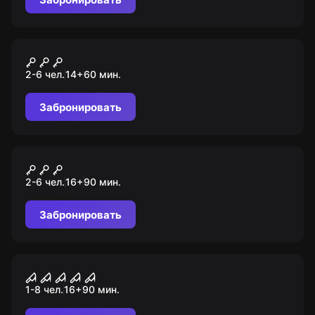
этой волшебной истории!
Квест
Эксперимент
2-6 чел.
14
+
60
мин.
Забронировать
Перформанс
Коллекционер. Шахта
2-6 чел.
16
+
90
мин.
Забронировать
Перформанс
Куклы
1-8 чел.
16
+
90
мин.