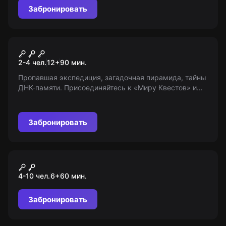
Забронировать
VR-квест
Escape the Lost Pyramid
2-4 чел.
12
+
90
мин.
Пропавшая экспедиция, загадочная пирамида, тайны
ДНК-памяти. Присоединяйтесь к «Миру Квестов» и
узнайте, что скрывает Синайский полуостров.
Выполните миссию, которая остановила время.
Возраст 12+
Забронировать
Квест-анимация
Уэнсдей
4-10 чел.
6
+
60
мин.
Забронировать