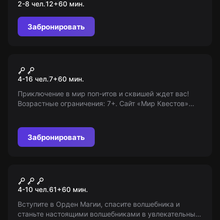
2-8 чел.
12
+
60
мин.
Забронировать
Квест-анимация
Поп-ит
4-16 чел.
7
+
60
мин.
Приключение в мир поп-итов и сквишей ждет вас!
Возрастные ограничения: 7+. Сайт «Мир Квестов»
предоставляет информацию о проекте, не являясь
его организатором.
Забронировать
Квест-анимация
Орден магии
4-10 чел.
61
+
60
мин.
Вступите в Орден Магии, спасите волшебника и
станьте настоящими волшебниками в увлекательных