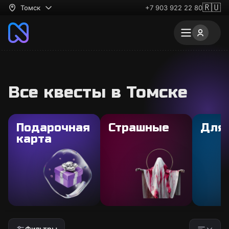
🇷🇺
Томск
+7 903 922 22 80
Все квесты в Томске
Подарочная
Страшные
Для
карта
Фильтры