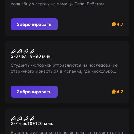
волшебную страну на помощь Элли! Ребятам
предстоит спасти Тотошку из логова злой ведьмы
Бастинды.
Забронировать
4.7
Квест
Легенда Торквемады
2-6 чел.
18
+
90
мин.
Студенты-историки отправляются на исследование
старинного монастыря в Испании, где несколько
веков назад исчез отец будущего великого
инквизитора. Что же их ждет в этих стенах?
Забронировать
4.7
Перформанс
Летаргия
2-7 чел.
18
+
120
мин.
Вы хотели избавиться от бессонницы, но вместо этого