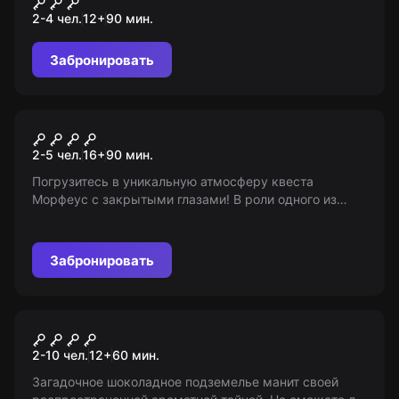
Повешенный
2-4 чел.
12
+
90
мин.
Забронировать
Квест
Особняк
2-5 чел.
16
+
90
мин.
Погрузитесь в уникальную атмосферу квеста
Морфеус с закрытыми глазами! В роли одного из
потомков знатной семьи, вы должны найти улики и
раскрыть таинственное убийство 15-летней
давности. Осторожно, ведь выживание тоже на
Забронировать
ваших плечах!
Квест
В шоке
2-10 чел.
12
+
60
мин.
Загадочное шоколадное подземелье манит своей