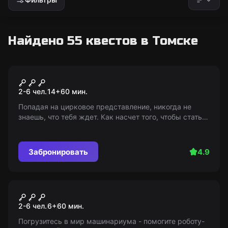
Найдено 55 квестов в Томске
Квест
Смешные ужасы
2-6 чел.
14
+
60
мин.
Попадая на цирковое представление, никогда не
знаешь, что тебя ждет. Как насчет того, чтобы стать
жертвой сумасшедшего клоуна и главным героем его
шоу? Только разгадка всех загадок поможет
выжить...
Забронировать
4.9
Квест
Машинариум
2-6 чел.
6
+
60
мин.
Погрузитесь в мир машинариума - помогите роботу-