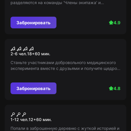
разделяются на команды 'Члены экипажа' и
'Предатели'. Задача - выполнить задания и вычислить
предателя, которому нужно всех ликвидировать!
Забронировать
4.9
Квест
Эксперимент
2-6 чел.
18
+
60
мин.
Станьте участниками добровольного медицинского
эксперимента вместе с друзьями и получите щедрое
вознаграждение. Что ждет за дверью лаборатории?
Изумление гарантировано...
Забронировать
4.8
Перформанс
Серп и морда. Пугало
1-12 чел.
12
+
60
мин.
Попали в заброшенную деревню с жуткой историей и