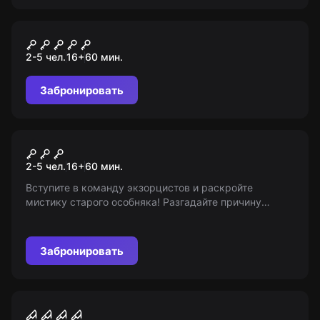
Квест
Кровавые узы
2-5 чел.
16
+
60
мин.
Забронировать
Квест
Хозяйка
2-5 чел.
16
+
60
мин.
Вступите в команду экзорцистов и раскройте
мистику старого особняка! Разгадайте причину
потусторонних происшествий и помогите владельцам
продать его. 16+
Забронировать
Перформанс
Тайна дома мисс Перегрин