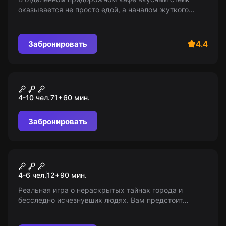
оказывается не просто едой, а началом жуткого
приключения. Ваша жизнь стала ставкой в игре
ужаса и выживания. Удастся ли вам выбраться?
Забронировать
4.4
Квест-анимация
Игра в кальмара
4-10 чел.
71
+
60
мин.
Забронировать
Перформанс
Коллекционер. Начало
4-6 чел.
12
+
90
мин.
Реальная игра о нераскрытых тайнах города и
бесследно исчезнувших людях. Вам предстоит
помочь найти зацепки. Возрастное ограничение: 12+