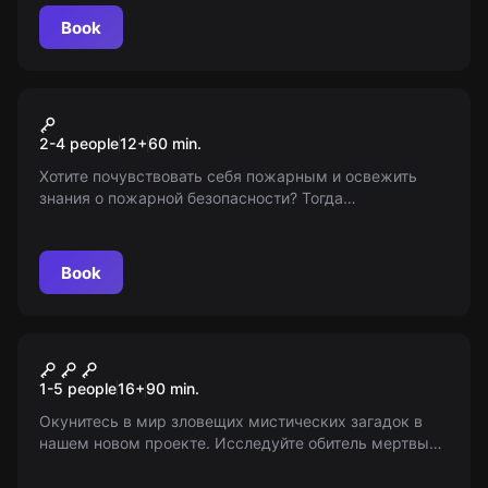
осведомителя! 14+
Book
Outdoor
Пожарный квест
2-4 people
12
+
60
min.
Хотите почувствовать себя пожарным и освежить
знания о пожарной безопасности? Тогда
присоединяйтесь! Важно: проект не является
организованным от «Мира Квестов», искали и нашли
для вас.
Book
Performance
Обитель мертвых
1-5 people
16
+
90
min.
Окунитесь в мир зловещих мистических загадок в
нашем новом проекте. Исследуйте обитель мертвых
и преодолейте все испытания, чтобы выбраться
живым. Игра для смелых, возрастные ограничения: