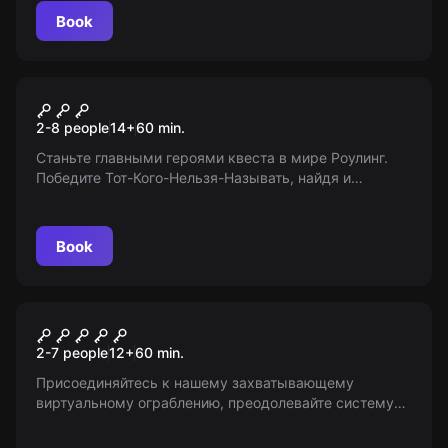
Book
Escape room
Волшебник Гарри
2-8 people
14
+
60
min.
Станьте главными героями квеста в мире Роулинг.
Победите Тот-Кого-Нельзя-Называть, найдя и
уничтожив крестражи. Возьмите волшебные палочки
и вперед, навстречу приключениям! 14+
Book
Escape room
Ограбление века
2-7 people
12
+
60
min.
Присоединяйтесь к нашему захватывающему
виртуальному ограблению, преодолевайте систему
безопасности, украдите бриллиант и не попадайтесь
на глаза охранникам. Важно: «Мир Квестов» не