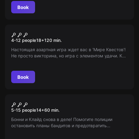
является организатором игры.
Book
Quiz
Антиквиз
4-12 people
18
+
120
min.
Настоящая азартная игра ждет вас в 'Мире Квестов'!
Не просто викторина, но игра с элементом удачи. Кто
знает, может быть Вы станете следующим
победителем? (18+)
Book
Escape room animation
Ограбление века
5-15 people
14
+
60
min.
Бонни и Клайд снова в деле! Помогите полиции
остановить планы бандитов и предотвратить
ограбления финансовых учреждений. Выполните
миссию и раскройте тайну исчезновения