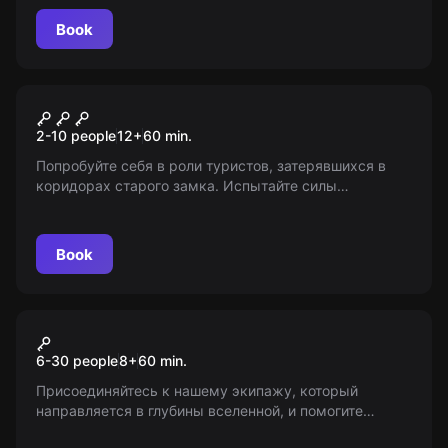
💦
Book
Escape room
Тайна красного замка
2-10 people
12
+
60
min.
Попробуйте себя в роли туристов, затерявшихся в
коридорах старого замка. Испытайте силы
очнувшись от вспышки и удара. Не подойдет для
детей младше 10 лет. Ответственность за качество
услуг несет организатор игры.
Book
Action game
Поиск экипажа
6-30 people
8
+
60
min.
Присоединяйтесь к нашему экипажу, который
направляется в глубины вселенной, и помогите
защитить корабль от зеленых пришельцев! Кто станет