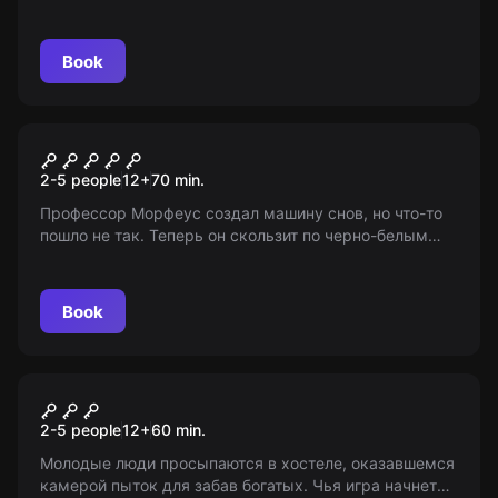
собственные страхи? Ищите выход из кошмарного
плена и обретите свободу! 14+ (с 12 лет в
сопровождении взрослых).
Book
Escape room
Сновидение
2-5 people
12
+
70
min.
Профессор Морфеус создал машину снов, но что-то
пошло не так. Теперь он скользит по черно-белым
кошмарам большинства людей. Готовы ли вы войти в
сон, чтобы спасти человечество?
Book
Escape room
За стеклом
2-5 people
12
+
60
min.
Молодые люди просыпаются в хостеле, оказавшемся
камерой пыток для забав богатых. Чья игра начнется