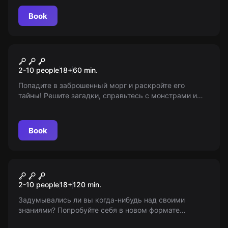
победителем: вы смелые исследователи или хитрые
пришельцы?
Book
Performance
Выжить до утра
2-10 people
18
+
60
min.
Попадите в заброшенный морг и раскройте его
тайны! Решите загадки, справьтесь с монстрами и
выберитесь оттуда. Возрастное ограничение 18+.
Подробности на "Мир Квестов".
Book
Quiz
Wow Quiz
2-10 people
18
+
120
min.
Задумывались ли вы когда-нибудь над своими
знаниями? Попробуйте себя в новом формате
викторины «Мир Квестов». 50 вопросов на разные