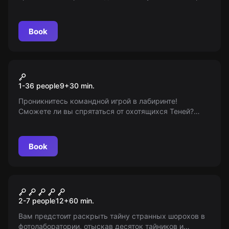
все до последнего цента! Вам понадобятся друзья,
чемоданчик взломщика и час до пересменки. Для
детей от 12 лет и взрослых.
Book
Action game
Прятки
1-36 people
9
+
30
min.
Проникнитесь командной игрой в лабиринте!
Сможете ли вы спрятаться от охотящихся Теней?
«Горожане» и «Тени» ждут вас. Будьте готовы к
уникальному путешествию сквозь тайны и загадки.
9+
Book
Escape room
Фотолаборатория призрака
2-7 people
12
+
60
min.
Вам предстоит раскрыть тайну странных шорохов в
фотолаборатории, отыскав десяток тайников и