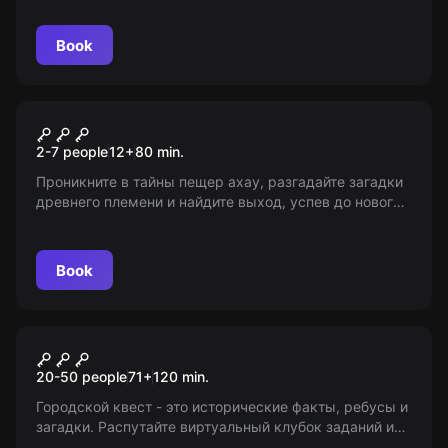
смелые решают головоломки и борются оставаться в
живых. 14+ (медиум), 18+ (хард).
Book
Escape room
Тайна пещеры ахау
2-7 people
12
+
80
min.
Проникните в тайны пещер ахау, разгадайте загадки
древнего племени и найдите выход, успев до нового
обвала! Сможете собрать тотем и стать хозяином
пещеры?
Book
Outdoor
Кружевной клубок
20-50 people
71
+
120
min.
Городской квест - это исторические факты, ребусы и
загадки. Распутайте виртуальный клубок заданий и
доберитесь до финала. Возраст: 7-15 лет. Мы только