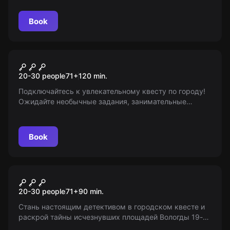
девичника. Возраст 18+
Book
Outdoor
Вологда - город, где
20-30 people
71
+
120
min.
сбываются мечты
Подключайтесь к увлекательному квесту по городу!
Ожидайте необычные задания, занимательные
загадки и уроки истории. Соберите все ключи и
получите ценный приз. Все подробности на нашем
сайте!
Book
Outdoor
Тайны исчезнувших
20-30 people
71
+
90
min.
площадей
Стань настоящим детективом в городском квесте и
раскрой тайны исчезнувших площадей Вологды 19-го
века! Открой для себя старые легенды и факты