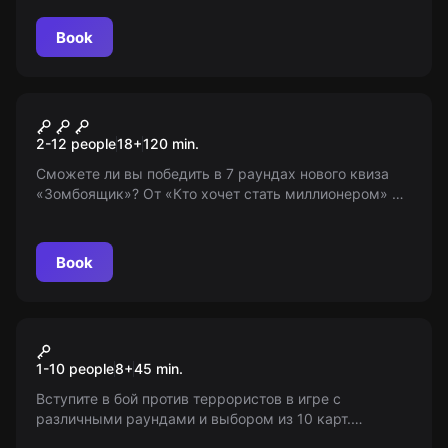
14 лет в сопровождении взрослых)
Book
Quiz
Зомбоящик
2-12 people
18
+
120
min.
Сможете ли вы победить в 7 раундах нового квиза
«Зомбоящик»? От «Кто хочет стать миллионером» до
«Слабого звена». Эрудиция, логика и быстрота
реакции в игре для смельчаков 18+
Book
VR
Warpoint
1-10 people
8
+
45
min.
Вступите в бой против террористов в игре с
различными раундами и выбором из 10 карт.
Попробуйте себя в роли контртеррориста, выбрав