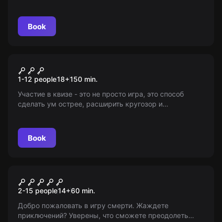
пропавшего профессора. Оставайтесь на связи с
'Миром Квестов' для получения актуальной
информации.
Book
Quiz
Смузи
1-12 people
18
+
150
min.
Участие в квизе - это не просто игра, это способ
сделать ум острее, расширить кругозор и
общественный круг. Возраст 18+. Информация
предоставлена "Миром Квестов".
Book
Performance
Кома
2-15 people
14
+
60
min.
Добро пожаловать в игру смерти. Жаждете
приключений? Уверены, что сможете преодолеть