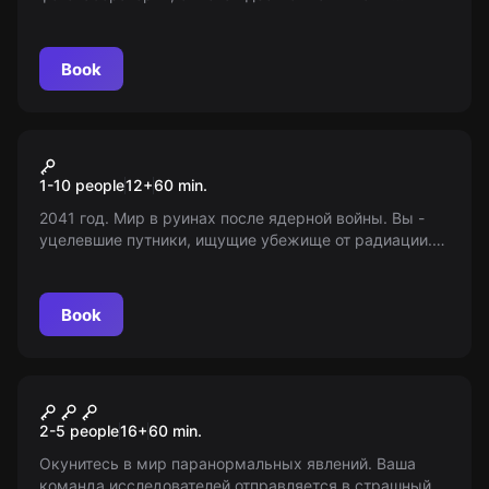
укротив лазерный луч. Впереди - приключение,
наполненное мистикой и храбростью!
Book
VR
Safe Night
1-10 people
12
+
60
min.
2041 год. Мир в руинах после ядерной войны. Вы -
уцелевшие путники, ищущие убежище от радиации.
Найдете ли вы его?
Book
Escape room
Полтергейст
2-5 people
16
+
60
min.
Окунитесь в мир паранормальных явлений. Ваша
команда исследователей отправляется в страшный