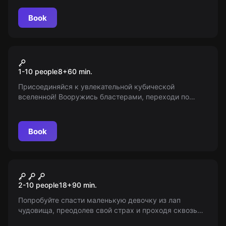
бункер и разгадать тайну черного солнца. 16+
Book
VR
Cubes
1-10 people
8
+
60
min.
Присоединяйся к увлекательной кубической
вселенной! Вооружись бластерами, переходи по
порталам и защищай свободный мир от незванных
гостей! Командная игра или бой каждого сам за себя
- выбор за тобой!
Book
Performance
Амнезия
2-10 people
18
+
90
min.
Попробуйте спасти маленькую девочку из лап
чудовища, преодолев свой страх и проходя сквозь
темноту всего за 90 минут. Вы готовы к этому? 18+ (с