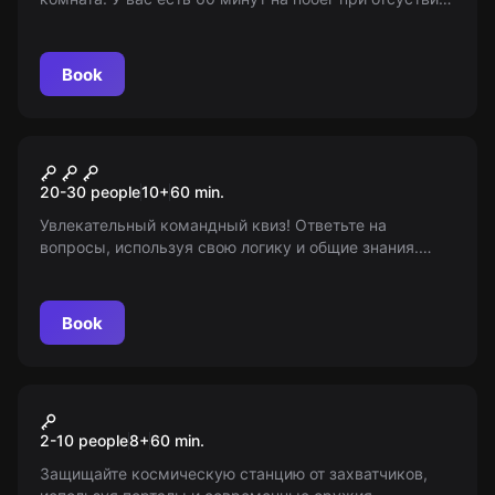
доктора Крамера, иначе станете его экспонатом.
Узнайте, что это за игра...
Book
Quiz
Квиз
20-30 people
10
+
60
min.
Увлекательный командный квиз! Ответьте на
вопросы, используя свою логику и общие знания.
Возрастные ограничения: 10-15. Ведь игра умов
становится забавой!
Book
VR
Space Battle
2-10 people
8
+
60
min.
Защищайте космическую станцию от захватчиков,