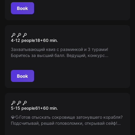
16+. Помни, ты всего лишь игрок...
Book
Quiz
60 секунд
4-12 people
18
+
60
min.
Захватывающий квиз с разминкой и 3 турами!
Боритесь за высший балл. Ведущий, конкурс
вопросов, 15-минутный перерыв и приятные призы.
Дерзайте, покорите вершину! 18+
Book
Escape room animation
Поиск сокровищ
5-15 people
61
+
60
min.
💎💦Готов отыскать сокровище затонувшего корабля?
Подсчитывай, решай головоломки, открывай сейф!
Твое приключение под водой ждет! (Возраст: 6-12) ⚓️