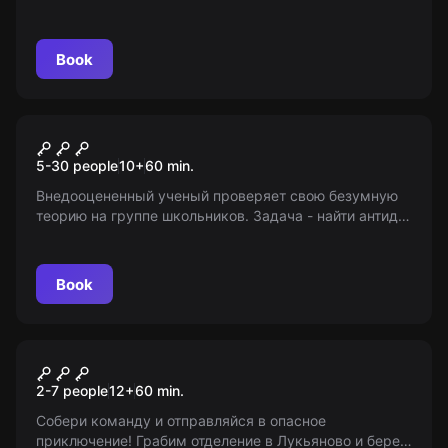
поймать всех хитрых и находчивых призраков. Ваши
призраки еще не знают с кем им придется иметь
дело!
Book
Escape room animation
Охотники за разумом
5-30 people
10
+
60
min.
Внедооцененный ученый проверяет свою безумную
теорию на группе школьников. Задача - найти антидот
и спастись. Внимание! Это не квест в реальности, это
- выездной сценарий.
Book
Escape room
Ограбление банка
2-7 people
12
+
60
min.
Собери команду и отправляйся в опасное
приключение! Грабим отделение в Лукьяново и берем