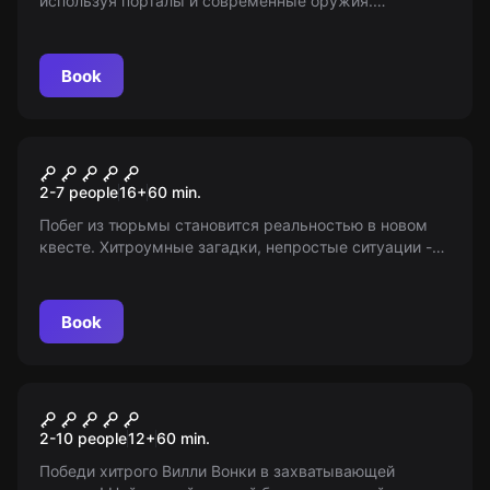
используя порталы и современные оружия.
Соревнуйтесь с друзьями и избегайте открытого
космоса. Возраст 8+. Мир Квестов —
информационная площадка.
Book
Escape room
Побег из тюрьмы
2-7 people
16
+
60
min.
Побег из тюрьмы становится реальностью в новом
квесте. Хитроумные загадки, непростые ситуации -
все это ждет вас. Удастся ли вам выбраться?
Проявите смекалку и дерзайте!
Book
Escape room
Чарли и шоколадная
2-10 people
12
+
60
min.
фабрика
Победи хитрого Вилли Вонки в захватывающей