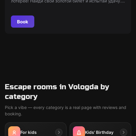
лотерее! Найди свой золотой билет и испытай удачу.
Игра подходит для детей от 7 лет в сопровождении
взрослых. "Мир Квестов" - всегда актуальная
информация о мероприятиях.
Book
Escape rooms in Vologda by
category
Pick a vibe — every category is a real page with reviews and
booking.
For kids
Kids' Birthday