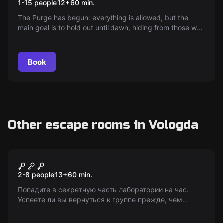
1-15 people
12
+
60
min.
The Purge has begun: everything is allowed, but the
main goal is to hold out until dawn, hiding from those who
are already here - do you dare to hide where fear knocks
on the door?
Book
Other escape rooms in Vologda
Escape room
Лаборатория
2-8 people
13
+
60
min.
Попадите в секретную часть лаборатории на час.
Успеете ли вы вернуться к группе прежде, чем
будете замечены? Возраст: 13+ (с 8 лет в
сопровождении взрослых).