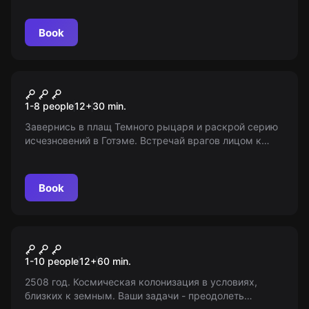
информируем, не организуем!
Book
VR
Batman: Arkham
1-8 people
12
+
30
min.
Завернись в плащ Темного рыцаря и раскрой серию
исчезновений в Готэме. Встречай врагов лицом к
лицу в подземельях города. Найтвинг и Робин ждут
помощи!
Book
VR
Colony: Code Red
1-10 people
12
+
60
min.
2508 год. Космическая колонизация в условиях,
близких к земным. Ваши задачи - преодолеть