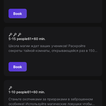
следующей?..
Book
Escape room animation
В поисках тайной комнаты
5-15 people
61
+
60
min.
Школа магии ждет ваших учеников! Раскройте
секреты тайной комнаты, открывающейся раз в 150
лет, в уникальной квест-игре. Развлечение для детей
6-12 лет!
Book
VR
Ghost Mansion
1-10 people
61
+
60
min.
Станьте охотниками за призраками в заброшенном
особняке! Используйте магические ловушки чтобы