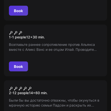
истории площади Революции. Возрастные
ограничения: 7-15 лет.
Book
VR
Half-Life: Alyx
1-1 people
12
+
30
min.
Возглавьте раннее сопротивление против Альянса
вместе с Аликс Вэнс и ее отцом Илай. Проводите
исследования, создавайте инструменты для борьбы и
ищите слабые места врага. Вперед, к восстанию!
Book
Escape room
Дитя апокалипсиса
2-12 people
14
+
60
min.
Были бы вы достаточно отважны, чтобы окунуться в
мрачную историю семьи Падсен и раскрыть их
секреты? Отправьтесь в старый ужасающий дом, где