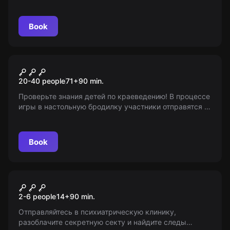
сокровища. Верьте в свои возможности и станьте
победителем! Возраст 6+
Book
Escape room animation
Путешествие по
20-40 people
71
+
90
min.
Вологодской области
Проверьте знания детей по краеведению! В процессе
игры в настольную бродилку участники отправятся в
путешествие по Вологодской области, сразятся в
командной борьбе и выполнить 10 интерактивных
заданий. Все команды получат грамоты за участие в
Book
игре.
Escape room
Палата № 7
2-6 people
14
+
90
min.
Отправляйтесь в психиатрическую клинику,
разоблачите секретную секту и найдите следы