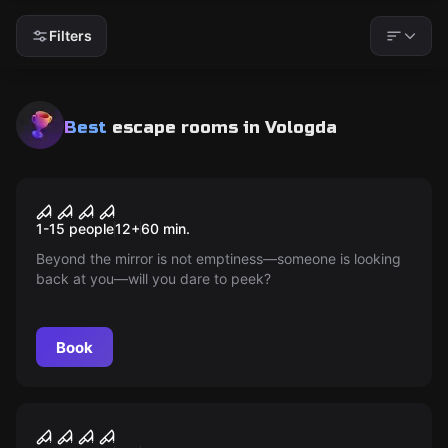
Filters
Best
escape rooms
in Vologda
Performance
Astral
Popular
1-15 people
12
+
60
min.
Beyond the mirror is not emptiness—someone is looking
back at you—will you dare to peek?
Book
Performance
The Purge Night
Popular