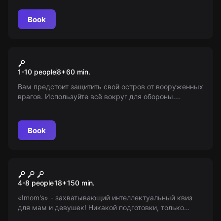
оружие на свой вкус. 8+
Book
VR
Island Assault
1-10 people
8
+
60
min.
Вам предстоит защитить свой остров от вооруженных
врагов. Используйте всё вокруг для обороны.
Режимы игры: «сам за себя» и «команда на
команду». Возраст 8+. Мир Квестов предоставляет
информацию об игре.
Book
Quiz
Imom's
4-8 people
18
+
150
min.
«Imom's» - захватывающий интеллектуальный квиз
для мам и девушек! Никакой подготовки, только
смекалка и женская логика. Игра идеальна для