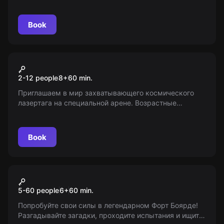
расстояния и сменить колонистов на аванпосте
планеты Алекта. Что может пойти не так?
Book
Action game
Космический лазертаг
2-12 people
8
+
60
min.
Приглашаем в мир захватывающего космического
лазертага на специальной арене. Возрастные
ограничения 8+. Информация предоставлена
порталом «Мир Квестов».
Book
Action game
Форт Боярд
5-60 people
6
+
60
min.
Попробуйте свои силы в легендарном Форт Боярде!
Разгадывайте загадки, проходите испытания и ищите