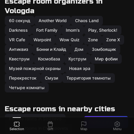
Escape room organizers in
Vologda
60 секунд
Another World
Chaos Land
Darkness
Fort Family
Imom's
Play, Sherlock!
VR Cafe
Warpoint
Wow Quiz
Zone
Zone X
Антиквиз
Бонни и Клайд
Дом
Зомбоящик
Квеструм
Космобаза
Куструм
Мир фобии
Музей пожарной охраны
Новая эра
Перекресток
Смузи
Территория темноты
Четыре комнаты
Escape rooms in nearby cities
Escape rooms in Striznevo
Found a mistake?
Escape rooms in Cherepovets
Selection
Gift
Map
Menu