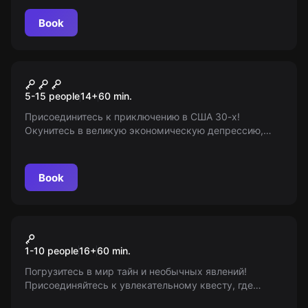
темы ждут вас! 18+
Book
Escape room animation
Тайник Клайда
5-15 people
14
+
60
min.
Присоединитесь к приключению в США 30-х!
Окунитесь в великую экономическую депрессию,
пройдите по следам Бонни и Клайда. Раскройте
тайны сейфа и одержите победу в своих руках!
Book
VR
Kernel. Сonfrontation
1-10 people
16
+
60
min.
Погрузитесь в мир тайн и необычных явлений!
Присоединяйтесь к увлекательному квесту, где
вашей команде предстоит исследовать заброшенный