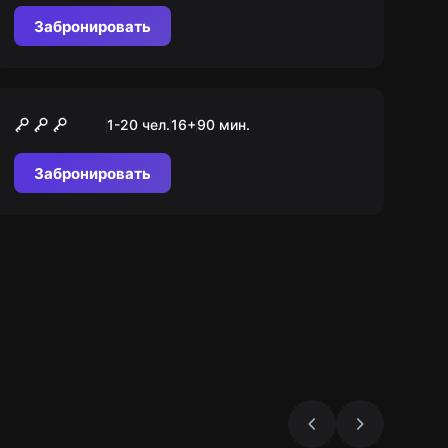
курорте
Забронировать
Городской квест
Тайны Зеленоградска
1-20 чел.
16
+
90
мин.
Забронировать