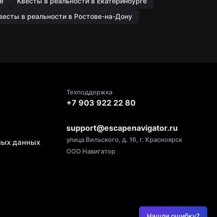
е
Квесты в реальности в Екатеринбурге
весты в реальности в Ростове-на-Дону
Техподдержка
+7 903 922 22 80
support@escapenavigator.ru
улица Вильского, д. 16, г. Красноярск
ных данных
ООО Навигатор
Нашли ошибку?