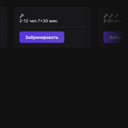
Экшн-игра
Квест-аним
Матрица
Алиса в
2-12 чел.
7
+
30
мин.
2-20 чел.
7
+
Забронировать
Заброни