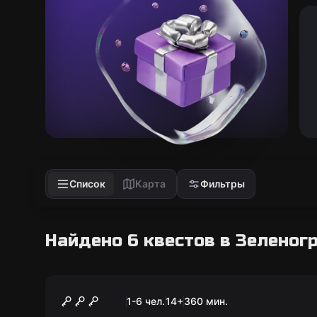
Список
Карта
Фильтры
Найдено 6 квестов в Зеленог
Городской квест
Орденские замки: по
1-6 чел.
14
+
360
мин.