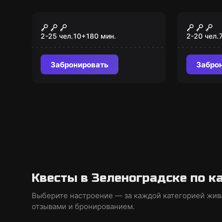
Квест-анимация
Квест-ан
Зомби-квест
Харли 
2-25 чел.
10
+
180
мин.
2-20 чел.
Забронировать
Забро
Квесты в Зеленоградске по к
Выберите настроение — за каждой категорией жив
отзывами и бронированием.