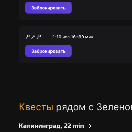
следам покорителей
Забронировать
пруссов
Городской квест
Из Кранца в Зеленоградск
1-10 чел.
16
+
90
мин.
Забронировать
Квесты
рядом с Зелено
Калининград, 22 min