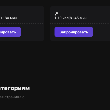
имация
VR-квест
Квин
Warpoint
7
+
180
мин.
1-10 чел.
8
+
45
мин.
нировать
Забронировать
атегориям
ая страница с