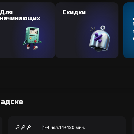
Для
Скидки
начинающих
радске
Городской квест
Улочки, дворы и парадные
1-4 чел.
14
+
120
мин.