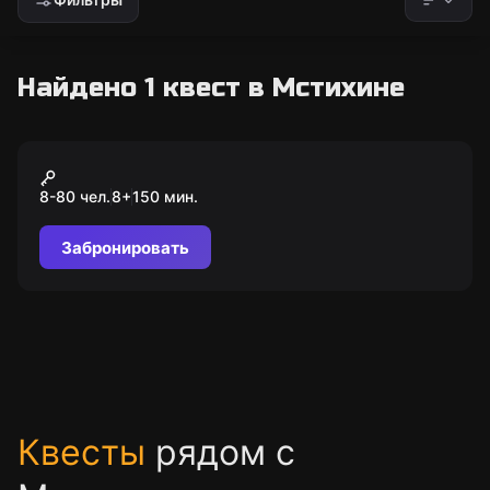
Найдено 1 квест в Мстихине
Экшн-игра
Форт "Крепость"
8-80 чел.
8
+
150
мин.
Забронировать
Квесты
рядом с