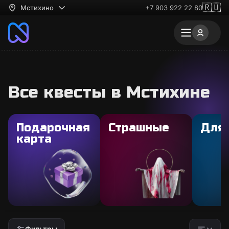
🇷🇺
Мстихино
+7 903 922 22 80
Все квесты в Мстихине
Подарочная
Страшные
Для
карта
Фильтры