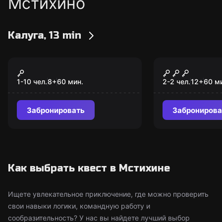
Мстихино
Калуга, 13 min
VR-квест
VR-квест
Warpoint
Save Notre
Fire
1-10 чел.
8
+
60
мин.
2-2 чел.
12
+
60
м
Забронировать
Забронирова
Как выбрать квест в Мстихине
Ищете увлекательное приключение, где можно проверить
свои навыки логики, командную работу и
сообразительность? У нас вы найдете лучший выбор