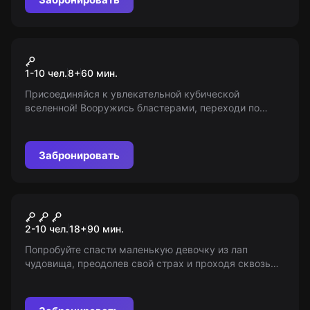
VR-квест
Cubes
1-10 чел.
8
+
60
мин.
Присоединяйся к увлекательной кубической
вселенной! Вооружись бластерами, переходи по
порталам и защищай свободный мир от незванных
гостей! Командная игра или бой каждого сам за себя
- выбор за тобой!
Забронировать
Перформанс
Амнезия
2-10 чел.
18
+
90
мин.
Попробуйте спасти маленькую девочку из лап
чудовища, преодолев свой страх и проходя сквозь
темноту всего за 90 минут. Вы готовы к этому? 18+ (с
14 лет в сопровождении взрослых)