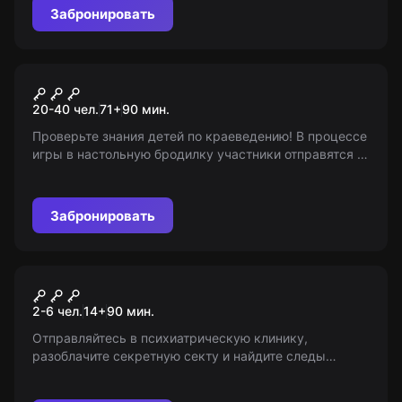
Забронировать
Квест-анимация
Путешествие по
20-40 чел.
71
+
90
мин.
Вологодской области
Проверьте знания детей по краеведению! В процессе
игры в настольную бродилку участники отправятся в
путешествие по Вологодской области, сразятся в
командной борьбе и выполнить 10 интерактивных
заданий. Все команды получат грамоты за участие в
Забронировать
игре.
Квест
Палата № 7
2-6 чел.
14
+
90
мин.
Отправляйтесь в психиатрическую клинику,
разоблачите секретную секту и найдите следы
пропавшего профессора. Оставайтесь на связи с
'Миром Квестов' для получения актуальной