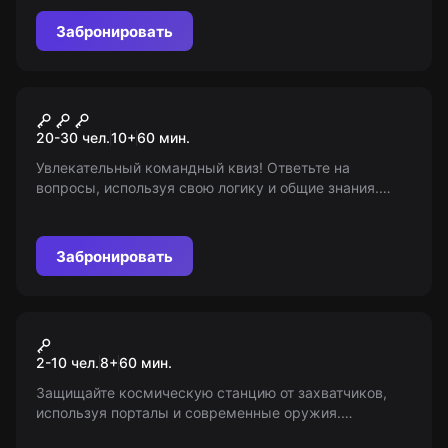
Узнайте, что это за игра...
Забронировать
Квиз
Квиз
20-30 чел.
10
+
60
мин.
Увлекательный командный квиз! Ответьте на
вопросы, используя свою логику и общие знания.
Возрастные ограничения: 10-15. Ведь игра умов
становится забавой!
Забронировать
VR-квест
Space Battle
2-10 чел.
8
+
60
мин.
Защищайте космическую станцию от захватчиков,
используя порталы и современные оружия.
Соревнуйтесь с друзьями и избегайте открытого