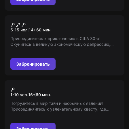
Квест-анимация
Тайник Клайда
5-15 чел.
14
+
60
мин.
Присоединитесь к приключению в США 30-х!
Окунитесь в великую экономическую депрессию,
пройдите по следам Бонни и Клайда. Раскройте
тайны сейфа и одержите победу в своих руках!
Забронировать
VR-квест
Kernel. Сonfrontation
1-10 чел.
16
+
60
мин.
Погрузитесь в мир тайн и необычных явлений!
Присоединяйтесь к увлекательному квесту, где
вашей команде предстоит исследовать заброшенный
бункер и разгадать тайну черного солнца. 16+
Забронировать