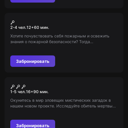
Городской квест
Пожарный квест
2-4 чел.
12
+
60
мин.
Хотите почувствовать себя пожарным и освежить
знания о пожарной безопасности? Тогда
присоединяйтесь! Важно: проект не является
организованным от «Мира Квестов», искали и нашли
для вас.
Забронировать
Перформанс
Обитель мертвых
1-5 чел.
16
+
90
мин.
Окунитесь в мир зловещих мистических загадок в
нашем новом проекте. Исследуйте обитель мертвых
и преодолейте все испытания, чтобы выбраться
живым. Игра для смелых, возрастные ограничения:
16+. Помни, ты всего лишь игрок...
Забронировать