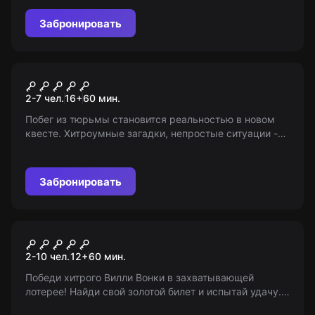
космоса. Возраст 8+. Мир Квестов —
информационная площадка.
Забронировать
Квест
Побег из тюрьмы
2-7 чел.
16
+
60
мин.
Побег из тюрьмы становится реальностью в новом
квесте. Хитроумные загадки, непростые ситуации -
все это ждет вас. Удастся ли вам выбраться?
Проявите смекалку и дерзайте!
Забронировать
Квест
Чарли и шоколадная
2-10 чел.
12
+
60
мин.
фабрика
Победи хитрого Вилли Вонки в захватывающей
лотерее! Найди свой золотой билет и испытай удачу.
Игра подходит для детей от 7 лет в сопровождении