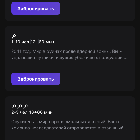
Забронировать
VR-квест
Safe Night
1-10 чел.
12
+
60
мин.
2041 год. Мир в руинах после ядерной войны. Вы -
уцелевшие путники, ищущие убежище от радиации.
Найдете ли вы его?
Забронировать
Квест
Полтергейст
2-5 чел.
16
+
60
мин.
Окунитесь в мир паранормальных явлений. Ваша
команда исследователей отправляется в страшный
дом, где происходят невероятные вещи, а младшая