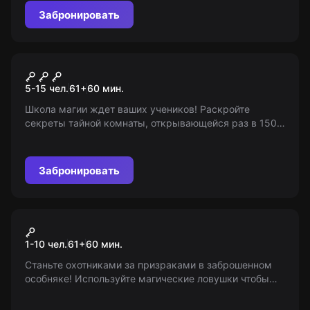
Забронировать
Квест-анимация
В поисках тайной комнаты
5-15 чел.
61
+
60
мин.
Школа магии ждет ваших учеников! Раскройте
секреты тайной комнаты, открывающейся раз в 150
лет, в уникальной квест-игре. Развлечение для детей
6-12 лет!
Забронировать
VR-квест
Ghost Mansion
1-10 чел.
61
+
60
мин.
Станьте охотниками за призраками в заброшенном
особняке! Используйте магические ловушки чтобы
поймать всех хитрых и находчивых призраков. Ваши
призраки еще не знают с кем им придется иметь