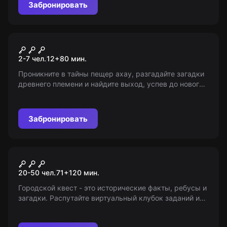
живых. 14+ (медиум), 18+ (хард).
Забронировать
Квест
Тайна пещеры ахау
2-7 чел.
12
+
80
мин.
Проникните в тайны пещер ахау, разгадайте загадки
древнего племени и найдите выход, успев до нового
обвала! Сможете собрать тотем и стать хозяином
пещеры?
Забронировать
Городской квест
Кружевной клубок
20-50 чел.
71
+
120
мин.
Городской квест - это исторические факты, ребусы и
загадки. Распутайте виртуальный клубок заданий и
доберитесь до финала. Возраст: 7-15 лет. Мы только
информируем, не организуем!