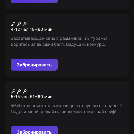
Квиз
60 секунд
4-12 чел.
18
+
60
мин.
Захватывающий квиз с разминкой и 3 турами!
Боритесь за высший балл. Ведущий, конкурс
вопросов, 15-минутный перерыв и приятные призы.
Дерзайте, покорите вершину! 18+
Забронировать
Квест-анимация
Поиск сокровищ
5-15 чел.
61
+
60
мин.
💎💦Готов отыскать сокровище затонувшего корабля?
Подсчитывай, решай головоломки, открывай сейф!
Твое приключение под водой ждет! (Возраст: 6-12) ⚓️
💦
Забронировать