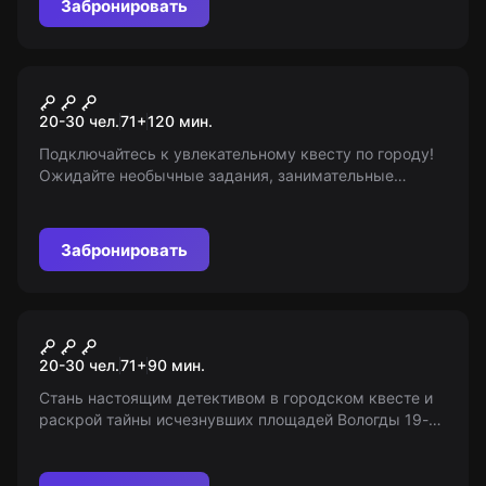
Забронировать
Городской квест
Вологда - город, где
20-30 чел.
71
+
120
мин.
сбываются мечты
Подключайтесь к увлекательному квесту по городу!
Ожидайте необычные задания, занимательные
загадки и уроки истории. Соберите все ключи и
получите ценный приз. Все подробности на нашем
сайте!
Забронировать
Городской квест
Тайны исчезнувших
20-30 чел.
71
+
90
мин.
площадей
Стань настоящим детективом в городском квесте и
раскрой тайны исчезнувших площадей Вологды 19-го
века! Открой для себя старые легенды и факты
истории площади Революции. Возрастные
ограничения: 7-15 лет.