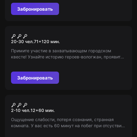
дочь хозяев внезапно пропала. Успеете ли вы
разгадать тайны этого места? 16+
Забронировать
Городской квест
Посылка с фронта, или
20-30 чел.
71
+
120
мин.
Боевая задача выполнима
Примите участие в захватывающем городском
квесте! Узнайте историю героев-вологжан, проявите
находчивость и сплоченность. Победителей ждет
награда! Возрастные ограничения: 7-15.
Забронировать
Квест
Коллекционер
2-10 чел.
12
+
60
мин.
Ощущение слабости, потеря сознания, странная
комната. У вас есть 60 минут на побег при отсуствии
доктора Крамера, иначе станете его экспонатом.