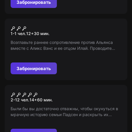
Забронировать
VR-квест
Half-Life: Alyx
1-1 чел.
12
+
30
мин.
Возглавьте раннее сопротивление против Альянса
вместе с Аликс Вэнс и ее отцом Илай. Проводите
исследования, создавайте инструменты для борьбы и
ищите слабые места врага. Вперед, к восстанию!
Забронировать
Квест
Дитя апокалипсиса
2-12 чел.
14
+
60
мин.
Были бы вы достаточно отважны, чтобы окунуться в
мрачную историю семьи Падсен и раскрыть их
секреты? Отправьтесь в старый ужасающий дом, где
смелые решают головоломки и борются оставаться в