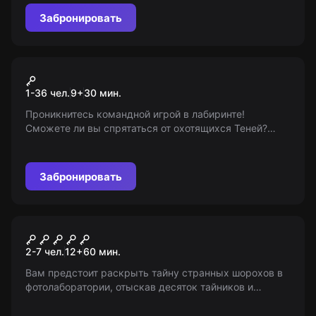
детей от 12 лет и взрослых.
Забронировать
Экшн-игра
Прятки
1-36 чел.
9
+
30
мин.
Проникнитесь командной игрой в лабиринте!
Сможете ли вы спрятаться от охотящихся Теней?
«Горожане» и «Тени» ждут вас. Будьте готовы к
уникальному путешествию сквозь тайны и загадки.
9+
Забронировать
Квест
Фотолаборатория призрака
2-7 чел.
12
+
60
мин.
Вам предстоит раскрыть тайну странных шорохов в
фотолаборатории, отыскав десяток тайников и
укротив лазерный луч. Впереди - приключение,
наполненное мистикой и храбростью!