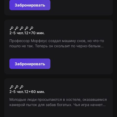
сопровождении взрослых).
Забронировать
Квест
Сновидение
2-5 чел.
12
+
70
мин.
Профессор Морфеус создал машину снов, но что-то
пошло не так. Теперь он скользит по черно-белым
кошмарам большинства людей. Готовы ли вы войти в
сон, чтобы спасти человечество?
Забронировать
Квест
За стеклом
2-5 чел.
12
+
60
мин.
Молодые люди просыпаются в хостеле, оказавшемся
камерой пыток для забав богатых. Чья игра начнется
следующей?..