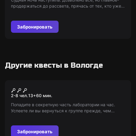
продержаться до рассвета, прячась от тех, кто уже
здесь- осмелишься ли ты спрятаться там, где страх
стучится в дверь?
Забронировать
Другие квесты в Вологде
Квест
Лаборатория
2-8 чел.
13
+
60
мин.
Попадите в секретную часть лаборатории на час.
Успеете ли вы вернуться к группе прежде, чем
будете замечены? Возраст: 13+ (с 8 лет в
сопровождении взрослых).
Забронировать