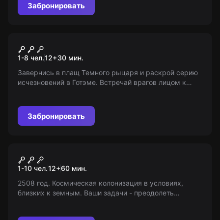
Забронировать
VR-квест
Batman: Arkham
1-8 чел.
12
+
30
мин.
Завернись в плащ Темного рыцаря и раскрой серию
исчезновений в Готэме. Встречай врагов лицом к
лицу в подземельях города. Найтвинг и Робин ждут
помощи!
Забронировать
VR-квест
Colony: Code Red
1-10 чел.
12
+
60
мин.
2508 год. Космическая колонизация в условиях,
близких к земным. Ваши задачи - преодолеть
расстояния и сменить колонистов на аванпосте
планеты Алекта. Что может пойти не так?