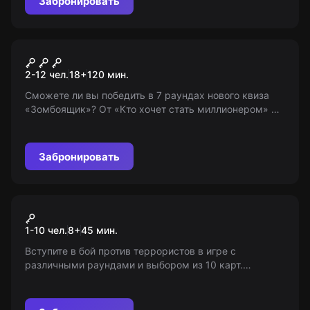
Забронировать
Квиз
Зомбоящик
2-12 чел.
18
+
120
мин.
Сможете ли вы победить в 7 раундах нового квиза
«Зомбоящик»? От «Кто хочет стать миллионером» до
«Слабого звена». Эрудиция, логика и быстрота
реакции в игре для смельчаков 18+
Забронировать
VR-квест
Warpoint
1-10 чел.
8
+
45
мин.
Вступите в бой против террористов в игре с
различными раундами и выбором из 10 карт.
Попробуйте себя в роли контртеррориста, выбрав
оружие на свой вкус. 8+