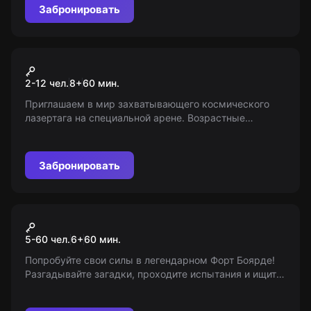
Забронировать
Экшн-игра
Космический лазертаг
2-12 чел.
8
+
60
мин.
Приглашаем в мир захватывающего космического
лазертага на специальной арене. Возрастные
ограничения 8+. Информация предоставлена
порталом «Мир Квестов».
Забронировать
Экшн-игра
Форт Боярд
5-60 чел.
6
+
60
мин.
Попробуйте свои силы в легендарном Форт Боярде!
Разгадывайте загадки, проходите испытания и ищите
сокровища. Верьте в свои возможности и станьте
победителем! Возраст 6+