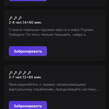
Квест
Волшебник Гарри
2-8 чел.
14
+
60
мин.
Станьте главными героями квеста в мире Роулинг.
Победите Тот-Кого-Нельзя-Называть, найдя и
уничтожив крестражи. Возьмите волшебные палочки
и вперед, навстречу приключениям! 14+
Забронировать
Квест
Ограбление века
2-7 чел.
12
+
60
мин.
Присоединяйтесь к нашему захватывающему
виртуальному ограблению, преодолевайте систему
безопасности, украдите бриллиант и не попадайтесь
на глаза охранникам. Важно: «Мир Квестов» не
является организатором игры.
Забронировать