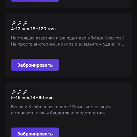
Квиз
Антиквиз
4-12 чел.
18
+
120
мин.
Настоящая азартная игра ждет вас в 'Мире Квестов'!
Не просто викторина, но игра с элементом удачи. Кто
знает, может быть Вы станете следующим
победителем? (18+)
Забронировать
Квест-анимация
Ограбление века
5-15 чел.
14
+
60
мин.
Бонни и Клайд снова в деле! Помогите полиции
остановить планы бандитов и предотвратить
ограбления финансовых учреждений. Выполните
миссию и раскройте тайну исчезновения
осведомителя! 14+
Забронировать