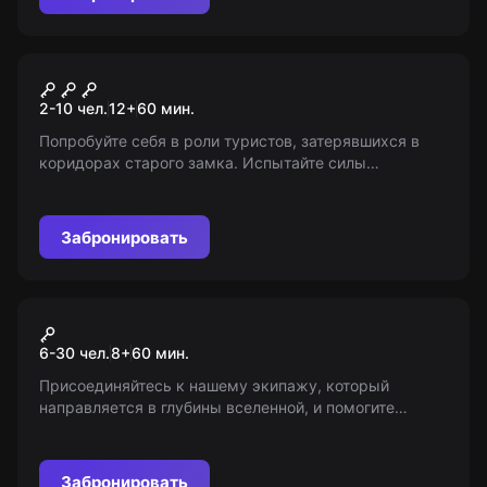
Квест
Тайна красного замка
2-10 чел.
12
+
60
мин.
Попробуйте себя в роли туристов, затерявшихся в
коридорах старого замка. Испытайте силы
очнувшись от вспышки и удара. Не подойдет для
детей младше 10 лет. Ответственность за качество
услуг несет организатор игры.
Забронировать
Экшн-игра
Поиск экипажа
6-30 чел.
8
+
60
мин.
Присоединяйтесь к нашему экипажу, который
направляется в глубины вселенной, и помогите
защитить корабль от зеленых пришельцев! Кто станет
победителем: вы смелые исследователи или хитрые
пришельцы?
Забронировать