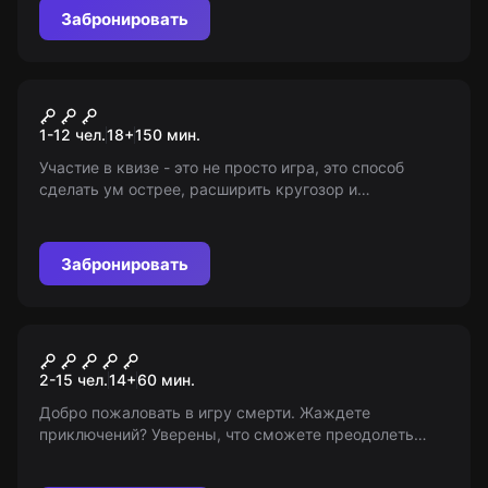
информации.
Забронировать
Квиз
Смузи
1-12 чел.
18
+
150
мин.
Участие в квизе - это не просто игра, это способ
сделать ум острее, расширить кругозор и
общественный круг. Возраст 18+. Информация
предоставлена "Миром Квестов".
Забронировать
Перформанс
Кома
2-15 чел.
14
+
60
мин.
Добро пожаловать в игру смерти. Жаждете
приключений? Уверены, что сможете преодолеть
собственные страхи? Ищите выход из кошмарного
плена и обретите свободу! 14+ (с 12 лет в