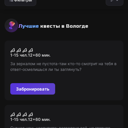
Лучшие
квесты в Вологде
Перформанс
Астрал
Популярный
1-15 чел.
12
+
60
мин.
За зеркалом не пустота-там кто-то смотрит на тебя в
ответ-осмелишься ли ты заглянуть?
Забронировать
Перформанс
Судная ночь
Популярный
1-15 чел.
12
+
60
мин.
Судная ночь наступила: дозволено всё, но главное-