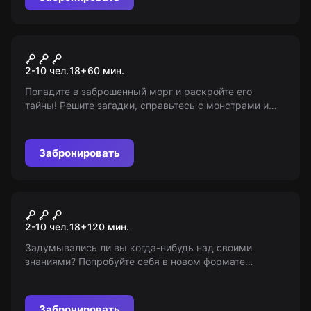
Перформанс
Выжить до утра
2-10 чел.
18
+
60
мин.
Попадите в заброшенный морг и раскройте его
тайны! Решите загадки, справьтесь с монстрами и
выберитесь оттуда. Возрастное ограничение 18+.
Подробности на "Мир Квестов".
Забронировать
Квиз
Wow Quiz
2-10 чел.
18
+
120
мин.
Задумывались ли вы когда-нибудь над своими
знаниями? Попробуйте себя в новом формате
викторины «Мир Квестов». 50 вопросов на разные
темы ждут вас! 18+
Забронировать