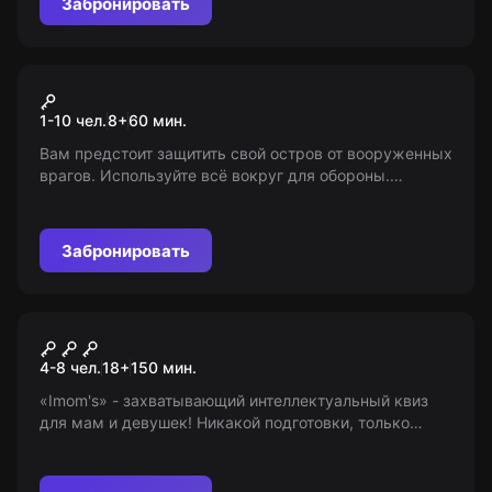
Забронировать
VR-квест
Island Assault
1-10 чел.
8
+
60
мин.
Вам предстоит защитить свой остров от вооруженных
врагов. Используйте всё вокруг для обороны.
Режимы игры: «сам за себя» и «команда на
команду». Возраст 8+. Мир Квестов предоставляет
информацию об игре.
Забронировать
Квиз
Imom's
4-8 чел.
18
+
150
мин.
«Imom's» - захватывающий интеллектуальный квиз
для мам и девушек! Никакой подготовки, только
смекалка и женская логика. Игра идеальна для
девичника. Возраст 18+