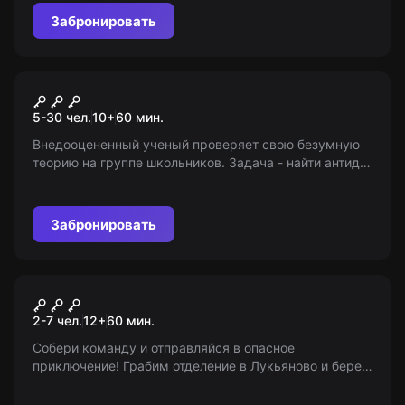
дело!
Забронировать
Квест-анимация
Охотники за разумом
5-30 чел.
10
+
60
мин.
Внедооцененный ученый проверяет свою безумную
теорию на группе школьников. Задача - найти антидот
и спастись. Внимание! Это не квест в реальности, это
- выездной сценарий.
Забронировать
Квест
Ограбление банка
2-7 чел.
12
+
60
мин.
Собери команду и отправляйся в опасное
приключение! Грабим отделение в Лукьяново и берем
все до последнего цента! Вам понадобятся друзья,
чемоданчик взломщика и час до пересменки. Для