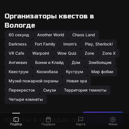
Организаторы квестов в
Вологде
60 секунд
Another World
Chaos Land
Darkness
Fort Family
Imom's
Play, Sherlock!
VR Cafe
Warpoint
Wow Quiz
Zone
Zone X
Антиквиз
Бонни и Клайд
Дом
Зомбоящик
Квеструм
Космобаза
Куструм
Мир фобии
Музей пожарной охраны
Новая эра
Перекресток
Смузи
Территория темноты
Четыре комнаты
Нашли ошибку?
Квесты в городах поблизости
Подбор
Подарок
Карта
Меню