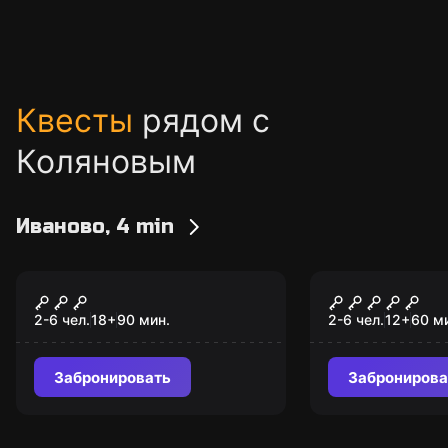
Квесты
рядом с
Коляновым
Иваново, 4 min
Перформанс
Квест
Шабаш
Тайна Шер
2-6 чел.
18
+
90
мин.
2-6 чел.
12
+
60
м
Забронировать
Забронирова