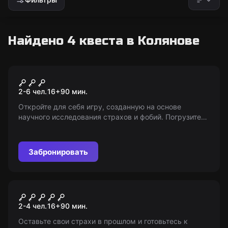
Найдено 4 квеста в Колянове
Перформанс
Проект "Фобия"
2-6 чел.
16
+
90
мин.
Откройте для себя игру, созданную на основе
научного исследования страхов и фобий. Погрузитесь
в новую реальность! 16+
Забронировать
Перформанс
Red 2: Game Over
2-4 чел.
16
+
90
мин.
Оставьте свои страхи в прошлом и готовьтесь к