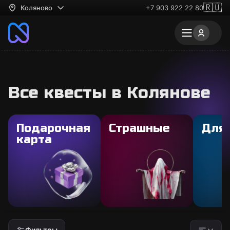
🇷🇺
Коляново
+7 903 922 22 80
Все квесты в Колянове
Подарочная
Страшные
Для
карта
Фильтры