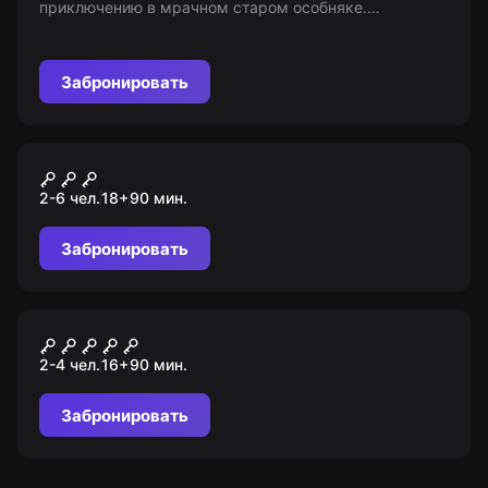
приключению в мрачном старом особняке.
Разгадайте его тайны, чтобы выбраться. Возраст:
16+. Перед игрой ознакомьтесь с услугами «Мир
Квестов».
Забронировать
Перформанс
Проект "Кома"
2-6 чел.
18
+
90
мин.
Забронировать
Перформанс
Red
2-4 чел.
16
+
90
мин.
Забронировать