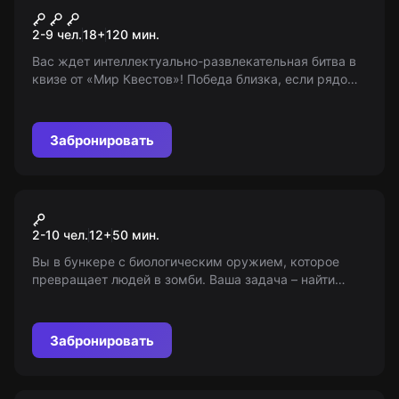
Квиз, плиз!
2-9 чел.
18
+
120
мин.
Вас ждет интеллектуально-развлекательная битва в
квизе от «Мир Квестов»! Победа близка, если рядом
логика, эрудиция и смекалка. Возрастные
ограничения: 18+
Забронировать
Перформанс
Зомби-ночь
2-10 чел.
12
+
50
мин.
Вы в бункере с биологическим оружием, которое
превращает людей в зомби. Ваша задача – найти
антидот среди непобежденных солдат зомби и
предотвратить апокалипсис!
Забронировать
Квест-анимация