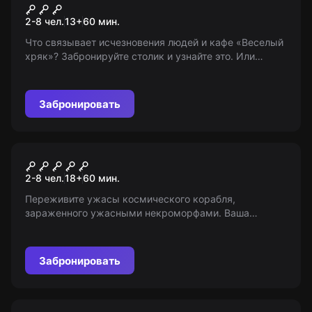
Кафе "Веселый хряк"
2-8 чел.
13
+
60
мин.
Что связывает исчезновения людей и кафе «Веселый
хряк»? Забронируйте столик и узнайте это. Или
примите участие в представлении «Месть Хряка» и
спаситесь от мести маньяка!
Забронировать
Перформанс
Мертвый космос
2-8 чел.
18
+
60
мин.
Переживите ужасы космического корабля,
зараженного ужасными некроморфами. Ваша
миссия - спасти человечество. Готовы к испытанию в
игре «Мертвый космос»?
Забронировать
Перформанс