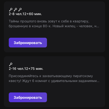
Квест
Человек, которого не было
2-8 чел.
12
+
60
мин.
Тайны прошлого вновь зовут к себе в квартиру,
брошенную в конце 80-х. Новый жилец - человек, не
помнящий своего прошлого, но всё помнящий о доме.
Ограничение 12+
Забронировать
Квест-анимация
Остров сокровищ
2-16 чел.
12
+
75
мин.
Присоединяйтесь к захватывающему пиратскому
квесту! Ждут 6 комнат с удивительными заданиями,
от пушечного обстрела до ковки настоящих монет.
Вместе с пиратом отправитесь в увлекательное
путешествие на таинственный остров!
Забронировать