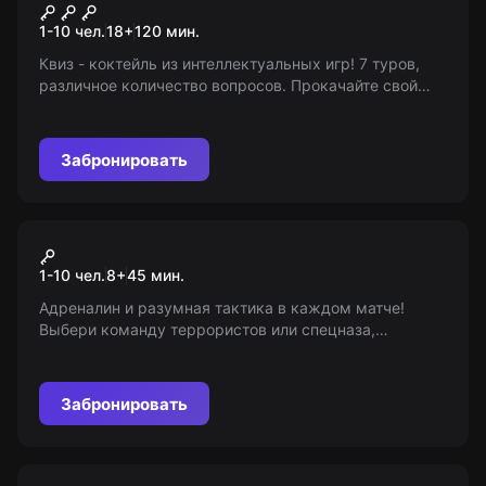
Смузи
1-10 чел.
18
+
120
мин.
Квиз - коктейль из интеллектуальных игр! 7 туров,
различное количество вопросов. Прокачайте свой
интеллект в течении одной минуты! 18+
Забронировать
VR-квест
Warpoint
1-10 чел.
8
+
45
мин.
Адреналин и разумная тактика в каждом матче!
Выбери команду террористов или спецназа,
сражайся на выбранной из 10 карт, стань
победителем! Возрастные ограничения: 8+
Забронировать
Перформанс