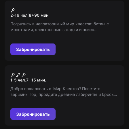
Экшн-игра
С.Т.А.Л.К.Е.Р.
2-16 чел.
8
+
90
мин.
Погрузись в неповторимый мир квестов: битвы с
монстрами, электронные загадки и поиск
артефактов, это не классический квест! Возрастные
ограничения: 8+
Забронировать
VR-квест
Виртуальная реальность
1-5 чел.
7
+
15
мин.
Добро пожаловать в 'Мир Квестов'! Посетите
вершины гор, пройдите древние лабиринты и бросьте
вызов монстрам в мире виртуальной реальности!
Удивительные приключения ждут вас!
Забронировать