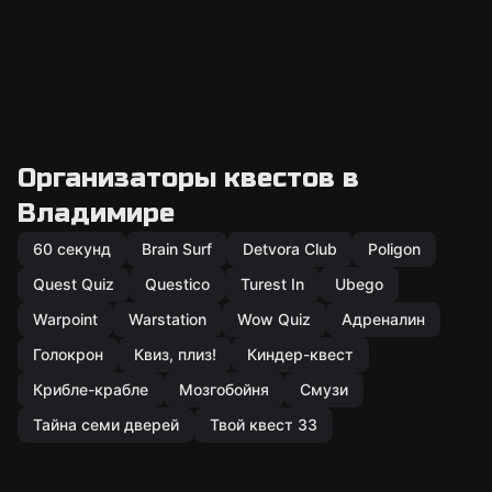
Организаторы квестов в
Владимире
60 секунд
Brain Surf
Detvora Club
Poligon
Quest Quiz
Questico
Turest In
Ubego
Warpoint
Warstation
Wow Quiz
Адреналин
Голокрон
Квиз, плиз!
Киндер-квест
Крибле-крабле
Мозгобойня
Смузи
Тайна семи дверей
Твой квест 33