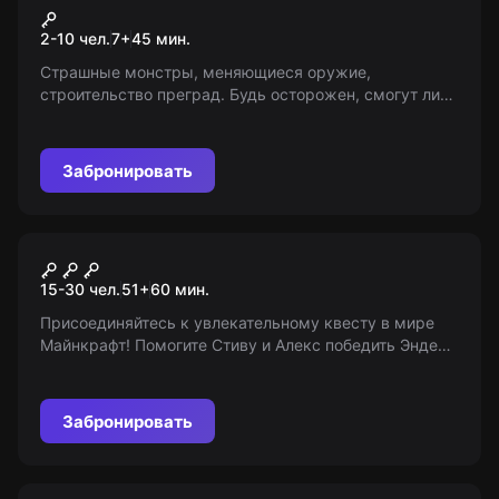
Avatar vs Zombie
2-10 чел.
7
+
45
мин.
Страшные монстры, меняющиеся оружие,
строительство преград. Будь осторожен, смогут ли
вы выжить? Возрастные ограничения: 7+
Забронировать
Квест-анимация
Майнкрафт
15-30 чел.
51
+
60
мин.
Присоединяйтесь к увлекательному квесту в мире
Майнкрафт! Помогите Стиву и Алекс победить Эндер
Дракона, спасти жителей и восстановить порядок.
Для детей 5-13 лет.
Забронировать
Городской квест