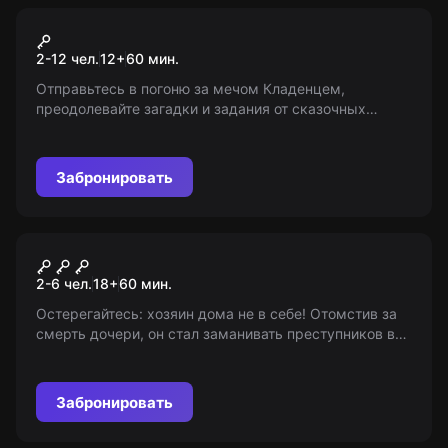
Квест-анимация
Замок Кощея
2-12 чел.
12
+
60
мин.
Отправьтесь в погоню за мечом Кладенцем,
преодолевайте загадки и задания от сказочных
персонажей и спасите землю русскую от Змея
Горыныча! Возраст: 6-12 лет.
Забронировать
Квест
Дом страха
2-6 чел.
18
+
60
мин.
Остерегайтесь: хозяин дома не в себе! Отомстив за
смерть дочери, он стал заманивать преступников в
свой страшный дом. Сумеете ли вы найти выход,
попав в его власть? Спасите себя! 18+
Забронировать