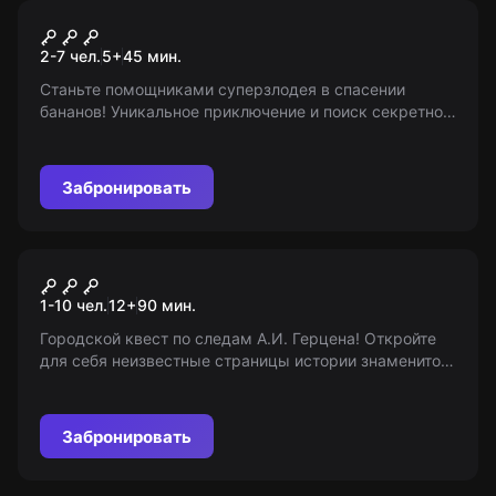
Квест
Банана
2-7 чел.
5
+
45
мин.
Станьте помощниками суперзлодея в спасении
бананов! Уникальное приключение и поиск секретной
формулы ждут вас. Мир нуждается в ваших
действиях! Банана! 5+
Забронировать
Городской квест
Герценские места
1-10 чел.
12
+
90
мин.
Владимира
Городской квест по следам А.И. Герцена! Откройте
для себя неизвестные страницы истории знаменитого
критика идеологии и политики Российской империи.
Приключения ждут вас!
Забронировать