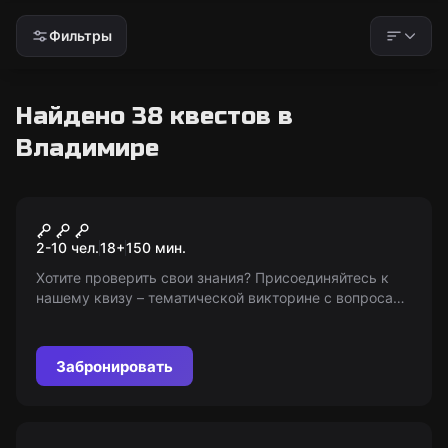
Фильтры
Найдено 38 квестов в
Владимире
Квиз
Wow Quiz
2-10 чел.
18
+
150
мин.
Хотите проверить свои знания? Присоединяйтесь к
нашему квизу – тематической викторине с вопросами
на разные темы! Верните в свою жизнь азарт и
удовольствие от игры! 18+
Забронировать
Квест-анимация