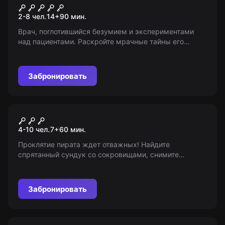
Обитель прошлого
2-8 чел.
14
+
90
мин.
Врач, поглотившийся безумием и экспериментами
над пациентами. Раскройте мрачные тайны его
прошлого, пытаясь сохранить свой разум! 14+,
допуск с 12 лет в сопровождении взрослых.
Забронировать
Квест-анимация
В поисках клада
4-10 чел.
7
+
60
мин.
Проклятие пирата ждет отважных! Найдите
спрятанный сундук со сокровищами, снимите
проклятие и станьте богатыми. Игра для смелых
приключенцев от 7 лет и старше!
Забронировать
VR-квест