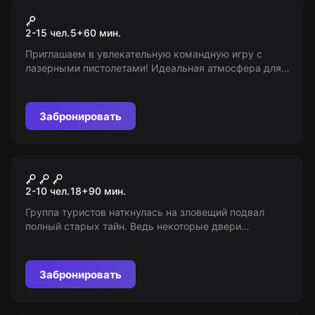
Экшн-игра
Лазертаг
2-15 чел.
5
+
60
мин.
Приглашаем в увлекательную командную игру с
лазерными пистолетами! Идеальная атмосфера для
интерактивного отдыха со сверстниками. Возрастных
ограничений нет! Квест вызовет восторг у детей и
взрослых!
Забронировать
Перформанс
Объект 413
2-10 чел.
18
+
90
мин.
Группа туристов наткнулась на зловещий подвал
полный старых тайн. Ведь некоторые двери
закрываются лишь для того, чтобы уберечь других от
зла. 18+
Забронировать