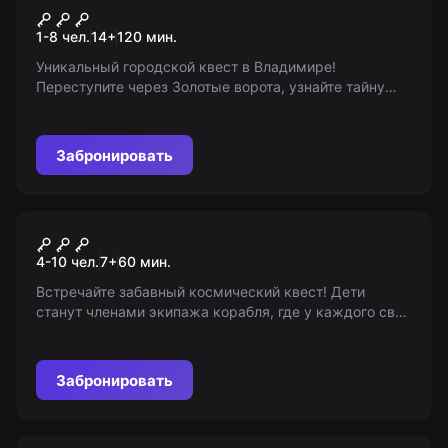
Владимир - столица Руси
1-8 чел.
14
+
120
мин.
Уникальный городской квест в Владимире!
Переступите через Золотые ворота, узнайте тайну
владимирских пожарных и откройте секреты
Дмитриевского собора. Возраст: 14+
Забронировать
Квест-анимация
Among Us
4-10 чел.
7
+
60
мин.
Встречайте забавный космический квест! Дети
станут членами экипажа корабля, где у каждого свое
задание. Но осторожно, на борту есть предатель! Для
детей старше 7 лет. (Ответственность за
организацию несет 'Мир Квестов')
Забронировать
Квиз