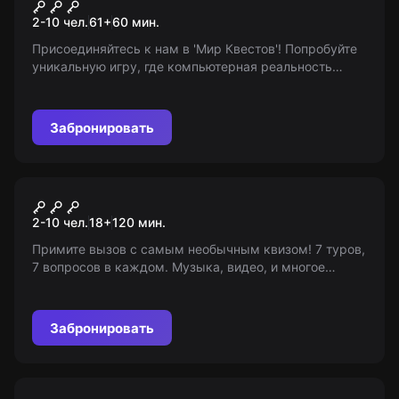
Майнкрафт
2-10 чел.
61
+
60
мин.
Присоединяйтесь к нам в 'Мир Квестов'! Попробуйте
уникальную игру, где компьютерная реальность
становится вашей! Подходит для детей 6-10 лет. Мы
информационный портал, не являемся
организаторами игры.
Забронировать
Квиз
Мозгобойня
2-10 чел.
18
+
120
мин.
Примите вызов с самым необычным квизом! 7 туров,
7 вопросов в каждом. Музыка, видео, и многое
другое. Ваша логика и эрудиция будут на пределе!
Возраст 18+
Забронировать
Квест-анимация