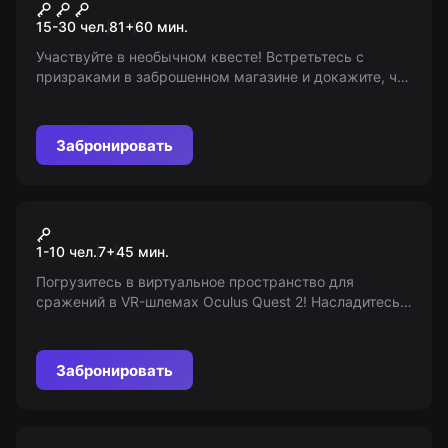
Гравити Фолз
15-30 чел.
81
+
60
мин.
Участвуйте в необычном квесте! Встретьтесь с
призраками в заброшенном магазине и докажите, что
вы - крутые чуваки. Присоединяйтесь к Венди и её
друзьям в этом захватывающем приключении.
Забронировать
VR-квест
Warstation
1-10 чел.
7
+
45
мин.
Погрузитесь в виртуальное пространство для
сражений в VR-шлемах Oculus Quest 2! Насладитесь
динамикой пеинтбола, страйкбола и лазертага в
цифровом мире. Возраст: 7+
Забронировать
Квиз