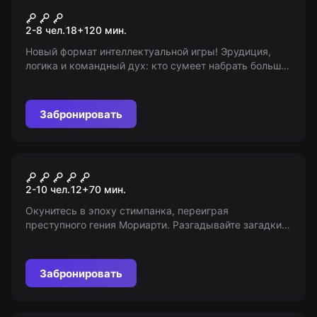
60 секунд
2-8 чел.
18
+
120
мин.
Новый формат интеллектуальной игры! Эрудиция,
логика и командный дух: кто сумеет набрать больше
баллов? Возраст 18+. Помните: мы предоставляем
только информацию о проекте!
Забронировать
Квест
Шерлок. Цифровой
2-10 чел.
12
+
70
мин.
апокалипсис
Окунитесь в эпоху стимпанка, переиграя
преступного гения Мориарти. Разгадывайте загадки,
спасайте мир от катастрофы! У вас всего час, чтобы
обезвредить бомбу. 12+
Забронировать