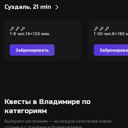
Суздаль, 21 min
Городской квест
Городской квест
Суздаль:
Сити-квест
исторические места
1-8 чел.
14
+
120
мин.
1-30 чел.
8
+
180
м
древнего города
Забронировать
Забронирова
Квесты в Владимире по
категориям
Выберите настроение — за каждой категорией живая
страница с отзывами и бронированием.