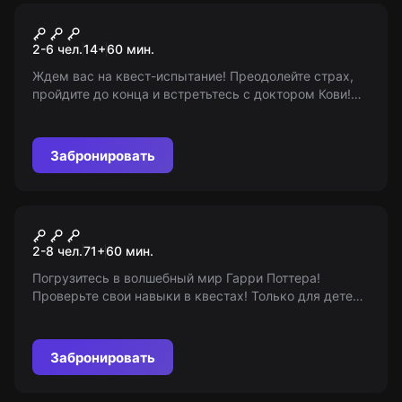
Перформанс
Замурованный заживо
2-6 чел.
14
+
60
мин.
Ждем вас на квест-испытание! Преодолейте страх,
пройдите до конца и встретьтесь с доктором Кови!
Возрастные ограничения: 14+
Забронировать
Квест-анимация
Гарри и последний крестраж
2-8 чел.
71
+
60
мин.
Погрузитесь в волшебный мир Гарри Поттера!
Проверьте свои навыки в квестах! Только для детей
от 7 до 13 лет. Мы предоставляем информацию о
проекте, но не являемся его организаторами.
Забронировать