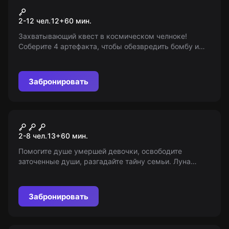
Звездный десант
2-12 чел.
12
+
60
мин.
Захватывающий квест в космическом челноке!
Соберите 4 артефакта, чтобы обезвредить бомбу и
спасти базу звездного десанта. Возраст: 7-12 лет.
Забронировать
Квест
Абигейл: лабиринт
2-8 чел.
13
+
60
мин.
Помогите душе умершей девочки, освободите
заточенные души, разгадайте тайну семьи. Луна
сквозь ветки деревьев отсчитывает время... У вас
всего час. 13+ (с 10+ в сопровождении взрослых).
Забронировать
Квиз