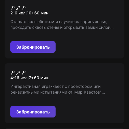
Квест
Тайны чародеев 2.0
2-6 чел.
10
+
60
мин.
Станьте волшебником и научитесь варить зелья,
проходить сквозь стены и открывать замки силой
мысли! Победите злую ведьму. Для детей от 10 лет и
старше.
Забронировать
Квест-анимация
Игра в кальмара
4-16 чел.
7
+
60
мин.
Интерактивная игра-квест с проектором или
реквизитными испытаниями от 'Мир Квестов'.
Основное - дружба и взаимоподдержка,
перетягивание каната и другие испытания. Возраст
7+
Забронировать