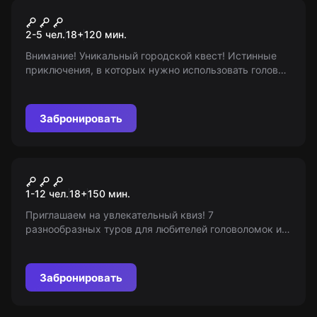
Городской квест
Автоквест
2-5 чел.
18
+
120
мин.
Внимание! Уникальный городской квест! Истинные
приключения, в которых нужно использовать голову
и ноги. Победителем станет тот, кто выполнит все
задания, обойдет соперников. Интересные
головоломки, незабываемые эмоции и новые
Забронировать
знакомства. Возраст 18+
Квиз
Brain Surf
1-12 чел.
18
+
150
мин.
Приглашаем на увлекательный квиз! 7
разнообразных туров для любителей головоломок и
викторин. Тонны интересных вопросов и ярких
эмоций ждут вас! Возрастные ограничения: 18+
Забронировать