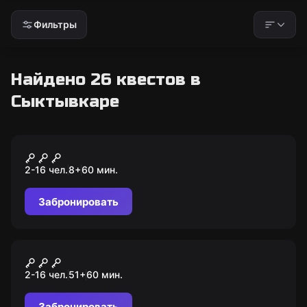
Фильтры
Найдено 26 квестов в
Сыктывкаре
Квест-анимация
Игра в кальмара
2-16 чел.
8
+
60
мин.
Забронировать
Квест-анимация
Межгалактические
2-16 чел.
51
+
60
мин.
приключения
Забронировать