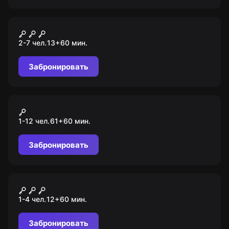
Перформанс
Ферма Остинов
2-7 чел.
13
+
60
мин.
Забронировать
VR-квест
Дом с призраками
1-12 чел.
61
+
60
мин.
Забронировать
VR-квест
Колония: код красный
1-4 чел.
12
+
60
мин.
Забронировать