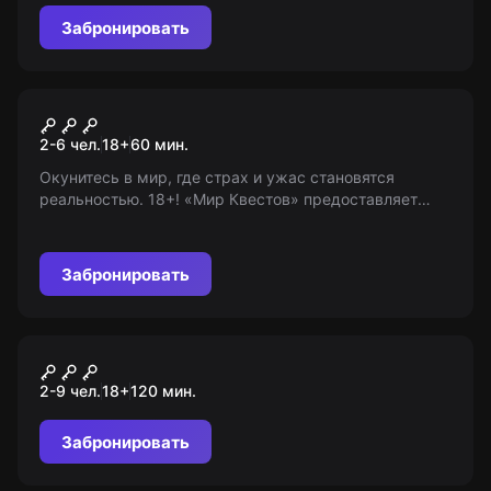
Забронировать
Перформанс
Астрал. Другое измерение
2-6 чел.
18
+
60
мин.
Окунитесь в мир, где страх и ужас становятся
реальностью. 18+! «Мир Квестов» предоставляет
исключительно информацию, не гарантируя качества
услуг игры.
Забронировать
Квиз
Квиз, плиз!
2-9 чел.
18
+
120
мин.
Забронировать