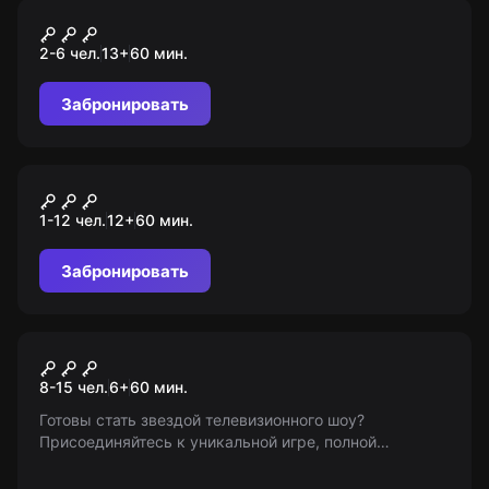
Перформанс
Silent Hill
2-6 чел.
13
+
60
мин.
Забронировать
VR-квест
Safe Night
1-12 чел.
12
+
60
мин.
Забронировать
Ролевой квест
Showtime
8-15 чел.
6
+
60
мин.
Готовы стать звездой телевизионного шоу?
Присоединяйтесь к уникальной игре, полной
конкурсов, интерактива и настоящей атмосферы
телестудии! Внимание: возрастные ограничения 6+