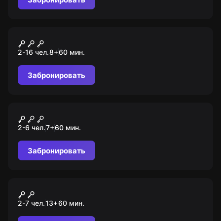
Квест-анимация
Хаги Ваги
2-16 чел.
8
+
60
мин.
Забронировать
Квест
Хоббит: опасное
2-6 чел.
7
+
60
мин.
путешествие
Забронировать
Перформанс
Оно
2-7 чел.
13
+
60
мин.