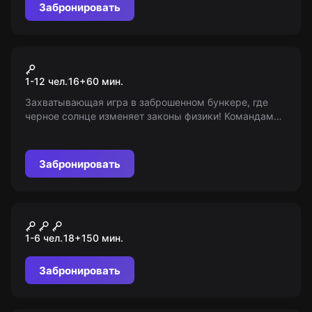
Забронировать
VR-квест
Кернел: бункер
1-12 чел.
16
+
60
мин.
Захватывающая игра в заброшенном бункере, где
черное солнце изменяет законы физики! Командам
придется столкнуться в неповторимом поединке.
Сможете победить? 16+
Забронировать
Квиз
Saint Twins Detective
1-6 чел.
18
+
150
мин.
Забронировать