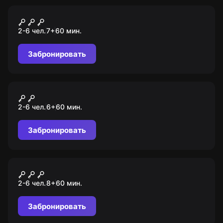
Квест
Индиана Джонс. Проклятие
2-6 чел.
7
+
60
мин.
пирамиды
Забронировать
Квест
Гринч
2-6 чел.
6
+
60
мин.
Забронировать
Квест
Рыцари и демоны
2-6 чел.
8
+
60
мин.
Забронировать