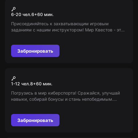
Экшн-игра
Лазертаг
6-20 чел.
6
+
60
мин.
Присоединяйтесь к захватывающим игровым
заданиям с нашим инструктором! Мир Квестов - это
не просто игра, это новый формат реальности.
Возраст 6+
Забронировать
VR-квест
Шмутер
1-12 чел.
8
+
60
мин.
Погрузись в мир киберспорта! Сражайся, улучшай
навыки, собирай бонусы и стань непобедимым.
Время начать игру!
Забронировать