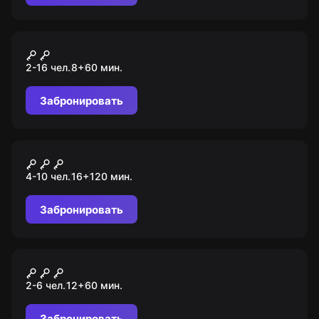
Квест-анимация
Леди Баг и Суперкот
2-16 чел.
8
+
60
мин.
Забронировать
Квиз
Полная ребусня
4-10 чел.
16
+
120
мин.
Забронировать
Перформанс
Вирус Z
2-6 чел.
12
+
60
мин.
Забронировать