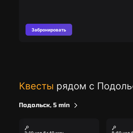
Забронировать
Квесты
рядом с Подоль
Подольск, 5 min
Экшн-игра
Экшн-игр
Pixel Quest
Форт Б
3-10 чел.
6
+
40
мин.
8-60 чел.