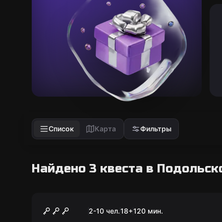
Список
Карта
Фильтры
Найдено 3 квеста в Подольск
Квиз
Ум на разум
2-10 чел.
18
+
120
мин.