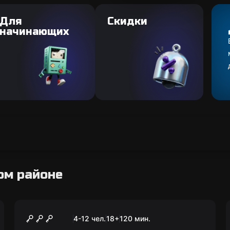
Для
Скидки
начинающих
ом районе
Квиз
Мозгомания
4-12 чел.
18
+
120
мин.