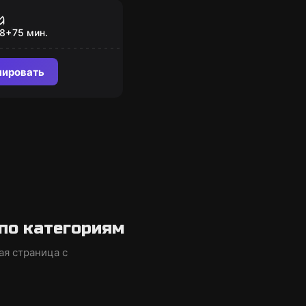
нс
ормальное
ие
8
+
75
мин.
нировать
по категориям
ая страница с