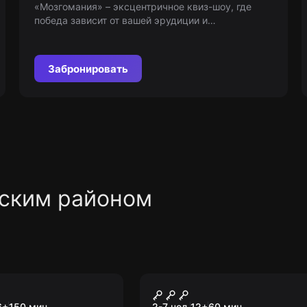
«Мозгомания» – эксцентричное квиз-шоу, где
победа зависит от вашей эрудиции и
сообразительности! Ответьте на вопросы и
получите призы. Возраст: 18+
Забронировать
ским районом
а
Квест
оярд 2.0
Апокалипсис 2012
6
+
150
мин.
2-7 чел.
12
+
60
мин.