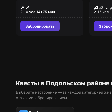
Перформанс
Перформа
Корпорация
Паран
монстров
явлен
2-10 чел.
14
+
75
мин.
2-15 чел.
1
Забронировать
Забро
Квесты в Подольском районе 
Выберите настроение — за каждой категорией жив
отзывами и бронированием.