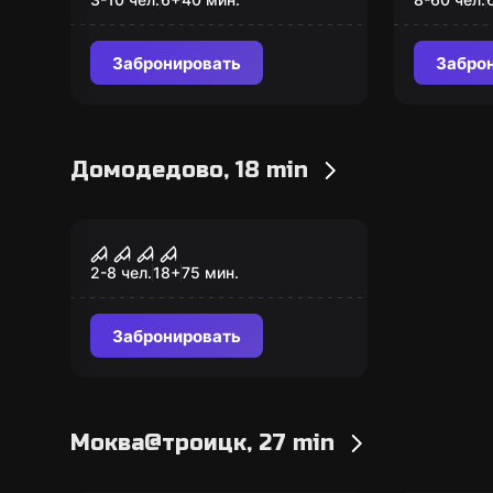
(Серпуховская)
Забронировать
Забро
Домодедово, 18 min
Перформанс
Морг
2-8 чел.
18
+
75
мин.
Забронировать
Моква@троицк, 27 min