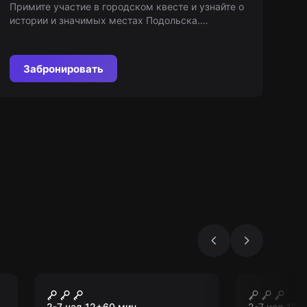
подольчан
Примите участие в городском квесте и узнайте о
истории и значимых местах Подольска.
Возрастные ограничения: 12+. «Мир Квестов» –
только информация, не организация.
Забронировать
Квест
Квест
Теотиуакан: база
Юкатан
2-7 чел.
12
+
60
мин.
2-7 чел.
12
+