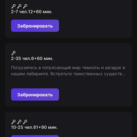
Юкатан
2-7 чел.
12
+
60
мин.
Забронировать
Экшн-игра
Прятки
2-35 чел.
6
+
60
мин.
Погрузитесь в потрясающий мир темноты и загадок в
нашем лабиринте. Встретьте таинственных существ,
испытайте звуковые и световые эффекты.
Информация собрана из открытых источников.
Возраст 6+.
Забронировать
Квест-анимация
По следам пещерного
10-25 чел.
61
+
90
мин.
человека