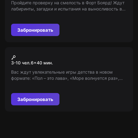
Пройдите проверку на смелость в Форт Боярд! Ждут
лабиринты, загадки и испытания на выносливость в
поисках золотого хранилища. Возраст 6+
Забронировать
Экшн-игра
Pixel Quest (Серпуховская)
3-10 чел.
6
+
40
мин.
Вас ждут увлекательные игры детства в новом
формате: «Пол – это лава», «Море волнуется раз»,
«Классики» и многие другие. Повеселитесь,
соревнуйтесь с друзьями, активно проводите время!
Забронировать