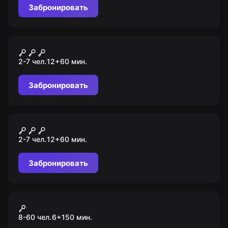
Забронировать
Квест
Апокалипсис 2012
2-7 чел.
12
+
60
мин.
Забронировать
Квест
Канкун: джунгли на
2-7 чел.
12
+
60
мин.
выживание
Забронировать
Экшн-игра
Форт Боярд 2.0
8-60 чел.
6
+
150
мин.