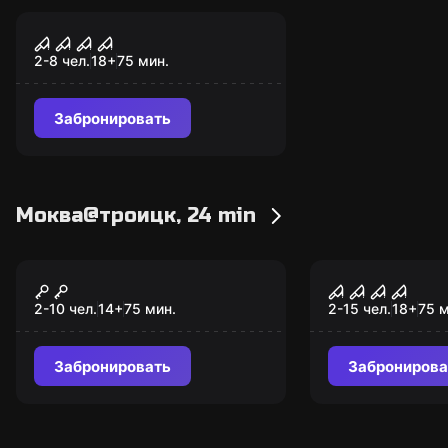
Перформанс
Морг
2-8 чел.
18
+
75
мин.
Забронировать
Моква@троицк, 24 min
Перформанс
Перформанс
Корпорация
Паранорма
монстров
явление
2-10 чел.
14
+
75
мин.
2-15 чел.
18
+
75
м
Забронировать
Забронирова