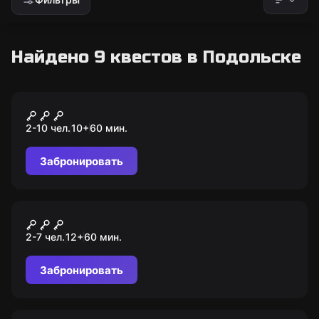
Найдено 9 квестов в Подольске
Квест
Портал в эпохи
2-10 чел.
10
+
60
мин.
Забронировать
Квест
Теотиуакан: база
2-7 чел.
12
+
60
мин.
инопланетных кораблей
Забронировать
Квест