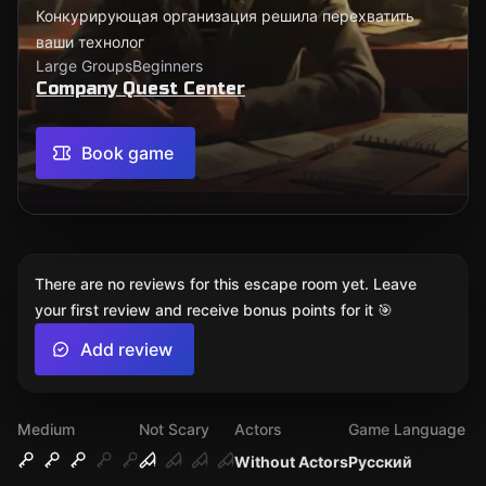
Конкурирующая организация решила перехватить
ваши технолог
Large Groups
Beginners
Company Quest Center
Book game
There are no reviews for this escape room yet. Leave
your first review and receive bonus points for it 🎯
Add review
Medium
Not Scary
Actors
Game Language
Without Actors
Русский