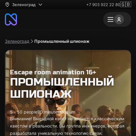
🇬🇧
Зеленоград
+7 903 922 22 80
Зеленоград
Промышленный шпионаж
Escape room animation 16+
ПРОМЫШЛЕННЫЙ
ШПИОНАЖ
5 - 50 people
90 minutes
Medium
Внимание! Выездной квест не является классическим
квестом в реальности. Вы группа инженеров, которая
разработала уникальную технологию связи.