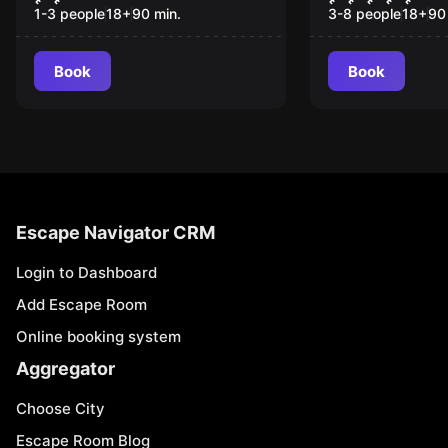
Daughter
1-3 people
18
+
90
min.
3-8 people
18
+
90
Book
Book
Escape Navigator CRM
Login to Dashboard
Add Escape Room
Online booking system
Aggregator
Choose City
Escape Room Blog