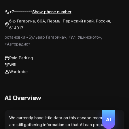
+7*********
Show phone number
б-р Гагарина, 66А, Пермь, Пермский край, Россия,
614017
остановки «Бульвар Гагарина», «Ул. Ушинского»,
«Авторадио»
Paid Parking
Wifi
Wardrobe
AI Overview
We currently have little data on this escape room. We
AI
are still gathering information so that AI can prepare