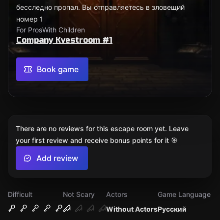
бесследно пропал. Вы отправляетесь в зловещий
номер 1
For Pros
With Children
Company Kvestroom #1
Book game
There are no reviews for this escape room yet. Leave
your first review and receive bonus points for it 🎯
Add review
Difficult
Not Scary
Actors
Game Language
Without Actors
Русский