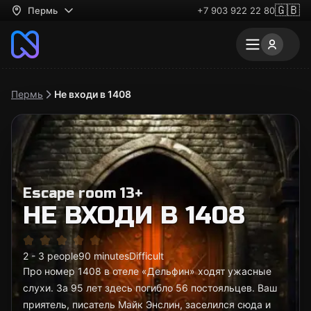
🇬🇧
Пермь
+7 903 922 22 80
Пермь
Не входи в 1408
Escape room 13+
НЕ ВХОДИ В 1408
2 - 3 people
90 minutes
Difficult
Про номер 1408 в отеле «Дельфин» ходят ужасные
слухи. За 95 лет здесь погибло 56 постояльцев. Ваш
приятель, писатель Майк Энслин, заселился сюда и