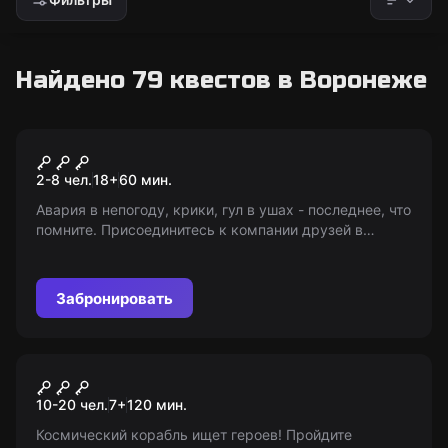
Найдено 79 квестов в Воронеже
Перформанс
Поворот не туда
2-8 чел.
18
+
60
мин.
Авария в непогоду, крики, гул в ушах - последнее, что
помните. Присоединитесь к компании друзей в
приключении по закоулкам страны. 18+ (с 10 лет в
сопровождении взрослых)
Забронировать
Квест-анимация
Гипердрайв
10-20 чел.
7
+
120
мин.
Космический корабль ищет героев! Пройдите