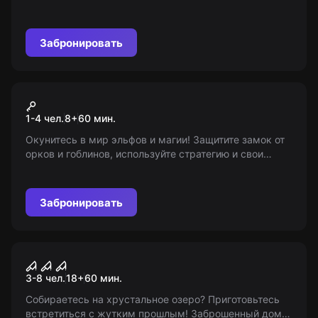
выживание. Вставайте и боритесь! 12+
Забронировать
VR-квест
Elven Assassin
1-4 чел.
8
+
60
мин.
Окунитесь в мир эльфов и магии! Защитите замок от
орков и гоблинов, используйте стратегию и свои
магические способности. Но будьте осторожны - над
вами будут пролетать драконы! 8+
Забронировать
Перформанс
Пятница 13-е: Джейсон
3-8 чел.
18
+
60
мин.
Собираетесь на хрустальное озеро? Приготовьтесь
встретиться с жутким прошлым! Заброшенный дом,