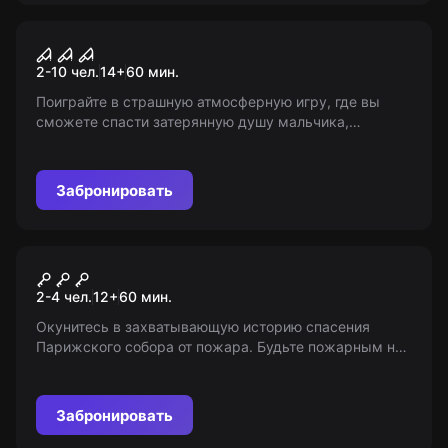
Перформанс
Астрал
2-10 чел.
14
+
60
мин.
Поиграйте в страшную атмосферную игру, где вы
сможете спасти затерянную душу мальчика,
углубившись в потусторонний мир астрала. Вас ждут
тайны и опасности. Сможете ли вы совладать с
собственными страхами? 13+
Забронировать
VR-квест
Нотр-Дам-де-Пари в огне
2-4 чел.
12
+
60
мин.
Окунитесь в захватывающую историю спасения
Парижского собора от пожара. Будьте пожарным на
45 минут, спасите терновый венец и переживите
миссию 'Последний шанс'. 12+
Забронировать