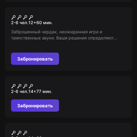
Квест
Джуманджи
2-6 чел.
12
+
60
мин.
Заброшенный чердак, неожиданная игра и
таинственные звуки. Ваши решения определяют
будущее! С 12 лет, с 8 в сопровождении взрослых.
Вступайте в игру, если вы готовы к приключениям!
Забронировать
Экшн-игра
Пять жизней
2-6 чел.
14
+
77
мин.
Забронировать
Квест
Эпидемия