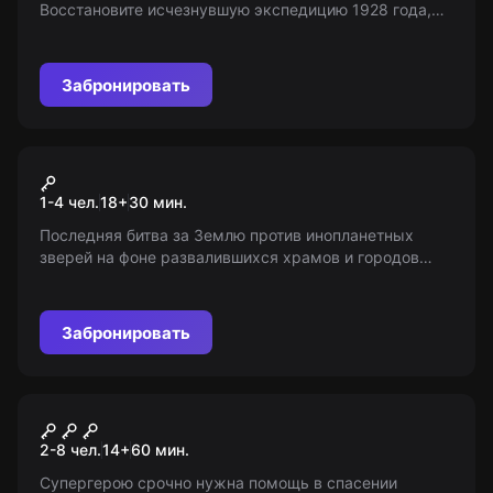
Восстановите исчезнувшую экспедицию 1928 года,
используя ДНК-память ученых. Окунитесь в глубины
пирамиды Небка. 12+
Забронировать
VR-квест
Serious Sam 3
1-4 чел.
18
+
30
мин.
Последняя битва за Землю против инопланетных
зверей на фоне развалившихся храмов и городов
Египта 22-го века. Возрастное ограничение: 18+
Забронировать
Квест
Логово Бэтмена
2-8 чел.
14
+
60
мин.
Супергерою срочно нужна помощь в спасении