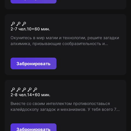
Квест
Арканум
2-7 чел.
10
+
60
мин.
Окунитесь в мир магии и технологии, решите загадки
алхимика, призывающие сообразительность и
командный дух! Возраст: 12+ (с 7 лет в
сопровождении взрослых)
Забронировать
Квест
Слабо?
2-8 чел.
14
+
60
мин.
Вместе со своим интеллектом противопоставься
калейдоскопу загадок и механизмов. У тебя всего 70
минут на побег! Справишься? Возрастные
ограничения: 14+.
Забронировать