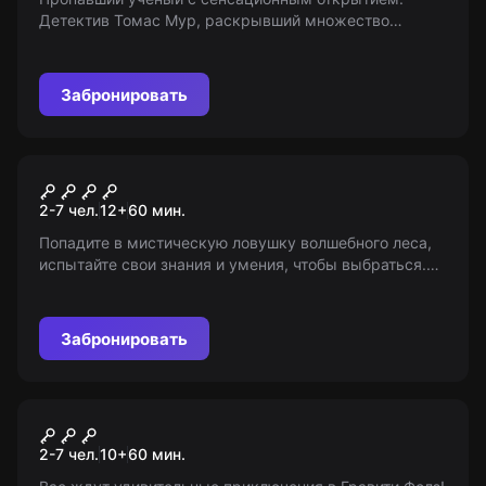
Детектив Томас Мур, раскрывший множество
сложнейших дел, на этот раз сталкивается с
неожиданными преградами. Кто или что мешает ему?
14+
Забронировать
Квест
Хижина
2-7 чел.
12
+
60
мин.
Попадите в мистическую ловушку волшебного леса,
испытайте свои знания и умения, чтобы выбраться.
16+ (с 6 лет при сопровождении взрослых).
Забронировать
Квест
Гравити Фолз
2-7 чел.
10
+
60
мин.