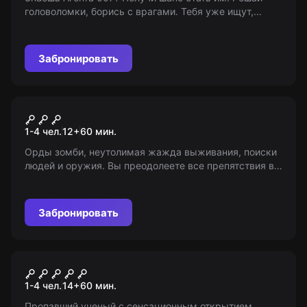
головоломки, борись с врагами. Тебя уже ищут,
поспеши! Возраст: 12+
Забронировать
VR-квест
Arizona Sunshine
1-4 чел.
12
+
60
мин.
Орды зомби, неутолимая жажда выживания, поиски
людей и оружия. Вы преодолеете все препятствия в
своем пути? Тест для самых смелых. 12+
Забронировать
VR-квест
Расследование детектива
1-4 чел.
14
+
60
мин.
Пропавший ученый с сенсационным открытием.