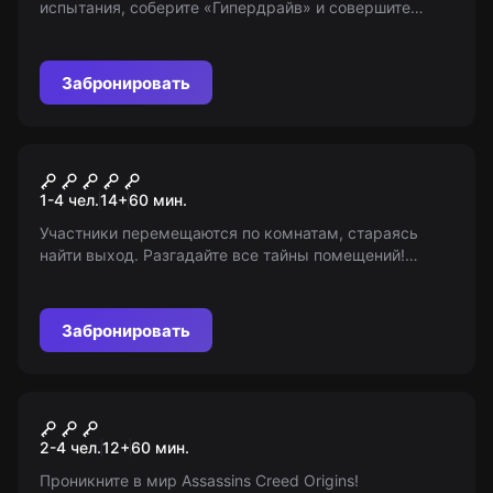
испытания, соберите «Гипердрайв» и совершите
путешествие в другое измерение галактики. Возраст
7+
Забронировать
VR-квест
Комната экспериментов
1-4 чел.
14
+
60
мин.
Участники перемещаются по комнатам, стараясь
найти выход. Разгадайте все тайны помещений!
Возрастные ограничения: 14+
Забронировать
VR-квест
Потерянная пирамида
2-4 чел.
12
+
60
мин.
Проникните в мир Assassins Creed Origins!