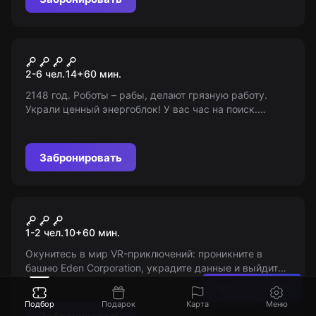
Квест
Андроид Тедди
2-6 чел.
14
+
60
мин.
2148 год. Роботы – рабы, делают грязную работу.
Украли ценный энергоблок! У вас час на поиск.
Найдите и верните! 14+ (с 12 в сопровождении
взрослых)
Забронировать
VR-квест
Raw Data
1-2 чел.
10
+
60
мин.
Окунитесь в мир VR-приключений: проникните в
башню Eden Corporation, украдите данные и выйдите
живым. У вас только один враг - роботы, жаждущие
Нашли ошибку?
вашей смерти. Возраст: 10+
Подбор
Подарок
Карта
Меню