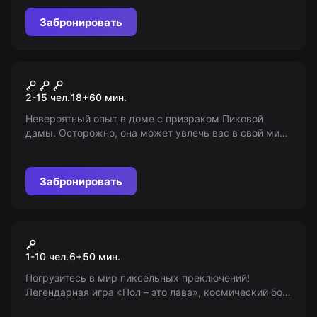
любой шаг может стать последним. 18+
Забронировать
Перформанс
Пиковая дама
2-15 чел.
18
+
60
мин.
Невероятный опыт в доме с призраком Пиковой
дамы. Осторожно, она может увлечь вас в свой мир!
Удастся ли вам выжить? 18+ (с 10 лет в
сопровождении взрослых)
Забронировать
Экшн-игра
Pixel Battle
1-10 чел.
6
+
50
мин.
Погрузитесь в мир пиксельных преключений!
Легендарная игра «Пол – это лава», космический бой,
танцы и многое другое! Пройдите по уровням или