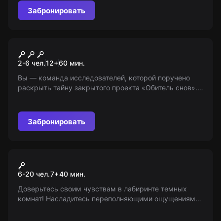
Забронировать
Квест
Мистический отель. Во
2-6 чел.
12
+
60
мин.
власти сна
Вы — команда исследователей, которой поручено
раскрыть тайну закрытого проекта «Обитель снов».
Что случилось с предыдущей экспедицией и
сможете ли вы предотвратить их судьбу?
Забронировать
Экшн-игра
Dark Raid
6-20 чел.
7
+
40
мин.
Доверьтесь своим чувствам в лабиринте темных
комнат! Насладитесь переполняющими ощущениями
во тьме! Вам помогут только слух, нюх и осязание.
Выживите! 7+