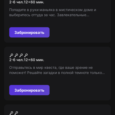
2-6 чел.
12
+
60
мин.
Попадите в руки маньяка в мистическом доме и
выберитесь оттуда за час. Завлекательные
приключения, загадки и множество неразгаданных
тайн ждут вас. Возраст: 12+
Забронировать
Квест
На ощупь
2-6 чел.
12
+
60
мин.
Отправьтесь в мир квеста, где ваше зрение не
поможет! Решайте загадки в полной темноте только
на ощупь. Возрастное ограничение: с 10 лет в
сопровождении взрослых, 12+.
Забронировать
Квест
Корпорация монстров