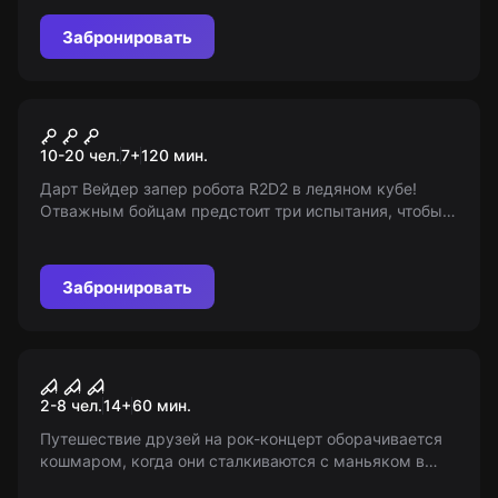
соревнуйтесь - выбор за вами!
Забронировать
Квест-анимация
Спасение R2D2
10-20 чел.
7
+
120
мин.
Дарт Вейдер запер робота R2D2 в ледяном кубе!
Отважным бойцам предстоит три испытания, чтобы
освободить робота. Возраст: 7+
Забронировать
Перформанс
Техасская резня бензопилой
2-8 чел.
14
+
60
мин.
Путешествие друзей на рок-концерт оборачивается
кошмаром, когда они сталкиваются с маньяком в
Техасе. Не подходит для просмотра лицам до 18 лет.