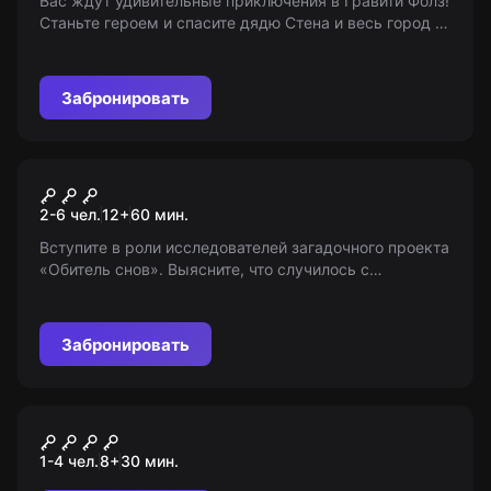
Вас ждут удивительные приключения в Гравити Фолз!
Станьте героем и спасите дядю Стена и весь город от
таинственного вторжения из иного мира. Готовы к
странностям?
Забронировать
Квест
Обитель снов
2-6 чел.
12
+
60
мин.
Вступите в роли исследователей загадочного проекта
«Обитель снов». Выясните, что случилось с
предыдущей группой и узнайте тайну управляемых
снов. 12+ (с 10 лет под присмотром)
Забронировать
VR-квест
Виртуальная реальность
1-4 чел.
8
+
30
мин.