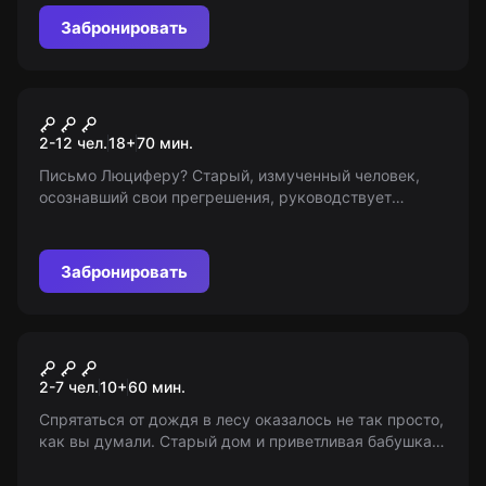
Забронировать
Перформанс
Обитель дьявола
2-12 чел.
18
+
70
мин.
Письмо Люциферу? Старый, измученный человек,
осознавший свои прегрешения, руководствует
путнику по туманному Альбиону. Неудобно ли вам в
стопках дьявольской корреспонденции? 18+
Забронировать
Квест
Дом бабушки Гренни
Новый
2-7 чел.
10
+
60
мин.
Спрятаться от дождя в лесу оказалось не так просто,
как вы думали. Старый дом и приветливая бабушка
оборачиваются ловушкой. Очнувшись в подвале, вы
понимаете, что теперь ваша задача - сбежать из