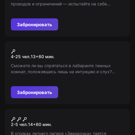
проводов и ограничений — испытайте на себе
слияние реального экшена и виртуальной стратегии.
Сразитесь с друзьями в виртуальном пространстве,
где победа зависит от ловкости и командной работы.
Забронировать
Присоединяйтесь к будущему развлечений уже
сегодня!
Экшн-игра
Прятки в лабиринте
4-25 чел.
13
+
60
мин.
Сможете ли вы спрятаться в лабиринте темных
комнат, положившись лишь на интуицию и слух?
Укромные места, тайники и мрачные обитатели
усилят градус напряжения. 13+ (с 6 лет в
сопровождении взрослых).
Забронировать
Квест
Заброшенный лагерь
2-5 чел.
14
+
60
мин.
В уголках летнего лагеря «Звездочка» таятся