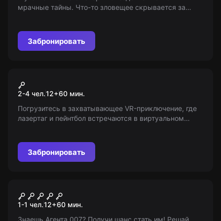
мрачные тайны. Что-то зловещее скрывается за
безмятежным фасадом. Арсенал приключений ждет
отважных, чтобы столкнуться со своими страхами
лицом к лицу. Достигнут ли герои истины или
Забронировать
окажутся в плену неизвестности?
VR-квест
Виртуальная реальность
2-4 чел.
12
+
60
мин.
Погрузитесь в захватывающее VR-приключение, где
лазертаг и пейнтбол встречаются в виртуальном
мире! Свобода движений, никаких проводов —
только вы, ваша команда и стремление к победе.
Испытайте новый уровень командной игры в
Забронировать
высокотехнологичном пространстве.
VR-квест
Стань шпионом
1-1 чел.
12
+
60
мин.
Знаешь Агента 007? Получи шанс стать им! Решай