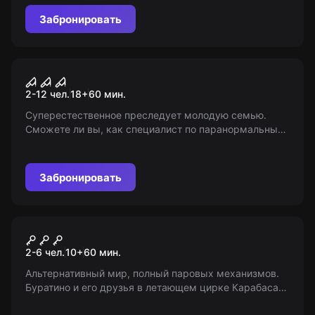
запертого дома. Сумеете ли вы перехитрить
Забронировать
загадочную Гренни и найти свободу?
Перформанс
Проклятие: последний
2-12 чел.
18
+
60
мин.
ритуал
Суперестественное преследует молодую семью.
Сможете ли вы, как специалист по паранормальным
явлениям, изгнать демоническую сущность? Время
идет, каждая минута стоит жизни…
Забронировать
Квест
Стимпанк - Буратино
2-6 чел.
10
+
60
мин.
Альтернативный мир, полный паровых механизмов.
Буратино и его друзья в летающем цирке Карабаса-
Барабаса. Им придется бежать! Возраст: 10+