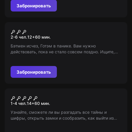
Забронировать
Квест
Тени Готэма
2-6 чел.
12
+
60
мин.
Бэтмен исчез, Готэм в панике. Вам нужно
действовать, пока не стало совсем поздно. Ищите,
исследуйте, вспоминайте. Сможете ли вы стать
достойными наследниками Темного рыцаря?
Забронировать
VR-квест
Попробуй сбеги 1, 2, 3
1-4 чел.
14
+
60
мин.
Узнайте, сможете ли вы разгадать все тайны и
шифры, открыть замки и сообразить, как выйти из
комнаты! Ключи, рычаги и все найденные предметы
помогут вам в этом. Возраст: 14+