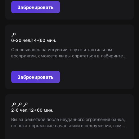
Забронировать
Экшн-игра
Прятки в лабиринте на
6-20 чел.
14
+
60
мин.
Чайковского
Основываясь на интуиции, слухе и тактильном
восприятии, сможете ли вы спрятаться в лабиринте
темных комнат так, чтобы вас не нашли? Мрачные
обитатели лабиринта не дадут расслабиться ни на
секунду.
Забронировать
Квест
Побег из тюрьмы
2-6 чел.
12
+
60
мин.
Вы за решеткой после неудачного ограбления банка,
но пока тюрьмовые начальники в недоумении, вам
предстоит устроить неразбериху и сбежать! Возраст:
10+