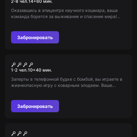
2-8 чел.
14
+
60
мин.
Оказавшись в эпицентре научного кошмара, ваша
команда борется за выживание и спасение мира!
Отважитесь ли вы с тем же успехом противостоять
опасному вирусу в безумной схватке, 14+?
Забронировать
Квест
Телефонная будка
1-2 чел.
10
+
40
мин.
Заперты в телефонной будке с бомбой, вы играете в
жизнеопасную игру с коварным злодеем. Ваше
оружие - телефонные звонки. Удастся ли вам
выиграть? 9+
Забронировать
Квест
Ограбление банка