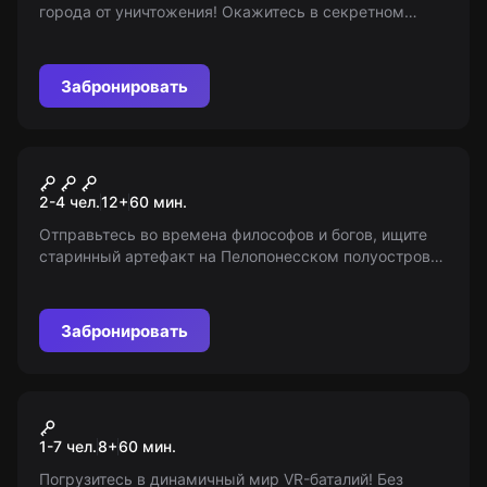
города от уничтожения! Окажитесь в секретном
хранилище темного рыцаря и остановите врагов. 14+
(с 6 лет в сопровождении взрослых).
Забронировать
VR-квест
Врата Медузы горгоны
2-4 чел.
12
+
60
мин.
Отправьтесь во времена философов и богов, ищите
старинный артефакт на Пелопонесском полуострове.
Возможно, это корабль Аргонавтов. 12+
Забронировать
VR-квест
Виртуальная реальность
1-7 чел.
8
+
60
мин.
Погрузитесь в динамичный мир VR-баталий! Без