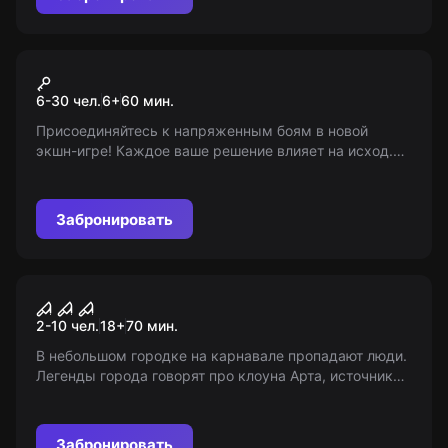
Экшн-игра
Лазертаг "Кибер"
6-30 чел.
6
+
60
мин.
Присоединяйтесь к напряженным боям в новой
экшн-игре! Каждое ваше решение влияет на исход.
Используйте умения, разрабатывайте стратегии и
боритесь за выживание в постапокалипсисе!
Забронировать
Перформанс
Ужасающий
2-10 чел.
18
+
70
мин.
В небольшом городке на карнавале пропадают люди.
Легенды города говорят про клоуна Арта, источника
этих пропаж. Разгадаете ли вы секреты его
заброшенного дома и спасете жителей, или станете
очередной жертвой?
Забронировать