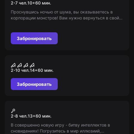
2-7 чел.
10
+
60
мин.
Проснувшись ночью от шума, вы оказываетесь в
корпорации монстров! Вам нужно вернуться в свой
мир, пока не начался рабочий день. 10+
Забронировать
Перформанс
Зомби-бункер: выживание
2-10 чел.
14
+
60
мин.
по правилам The Last of Us
Забронировать
Экшн-игра
Битва снов
2-8 чел.
13
+
60
мин.
В совершенно новую игру - битву интеллектов в
сновидениях! Погрузитесь в мир иллюзиий,