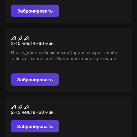
Забронировать
Перформанс
Заклятие
2-10 чел.
14
+
60
мин.
Исследуйте особняк семьи Уорренов и разгадайте
тайны его проклятия. Вам предстоит встретиться
лицом к лицу с паранормальной активностью и
вступить в борьбу с демонической сущностью.
Удастся ли выжить в доме, который не хочет вас
Забронировать
отпускать?
Перформанс
Астрал: субстанция
2-10 чел.
18
+
60
мин.
Забронировать