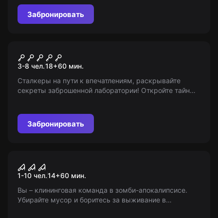
Забронировать
Перформанс
Крик разума
3-8 чел.
18
+
60
мин.
Сталкеры на пути к впечатлениям, раскрывайте
секреты заброшенной лаборатории! Откройте тайны
ученых прошлого. 18+ (с 12 лет в сопровождении
взрослых).
Забронировать
Перформанс
Resident Evil. Remake
1-10 чел.
14
+
60
мин.
Вы – клининговая команда в зомби-апокалипсисе.
Убирайте мусор и боритесь за выживание в
окружении жутких монстров. Будьте осторожны -