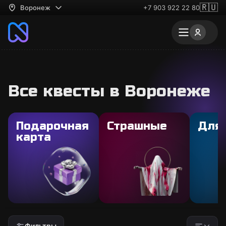
🇷🇺
Воронеж
+7 903 922 22 80
Все квесты в Воронеже
Подарочная
Страшные
Для
карта
Фильтры