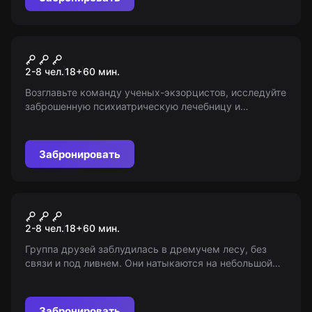
Перформанс
Искатели могил
2-8 чел.
18
+
60
мин.
Возглавьте команду ученых-экзорцистов, исследуйте
заброшенную психиатрическую лечебницу и
раскройте мистерию исчезнувшего коллеги. 18+ (с 10
лет в сопровождении взрослых).
Забронировать
Перформанс
Не дыши
2-8 чел.
18
+
60
мин.
Группа друзей заблудилась в дремучем лесу, без
связи и под ливнем. Они натыкаются на небольшой
дом с красным огоньком. Не подозревая о кровавых
сюрпризах внутри, они стучат в дверь... 18+
Забронировать