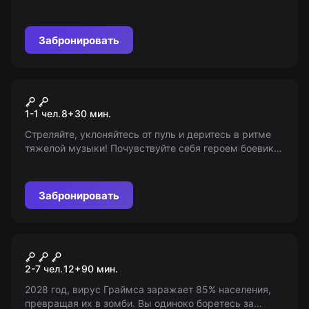
разгадывайте тайны, различайте истину и миф.
Сможете проснуться? Ответ в вашей голове! 13+
Забронировать
VR-квест
Pistol Whip
1-1 чел.
8
+
30
мин.
Стреляйте, уклоняйтесь от пуль и деритесь в ритме
тяжелой музыки! Почувствуйте себя героем боевика.
Для детей старше 8 лет.
Забронировать
Квест
Убежище 216
2-7 чел.
12
+
90
мин.
2028 год, вирус Граймса заражает 85% населения,
превращая их в зомби. Вы одиноко боретесь за