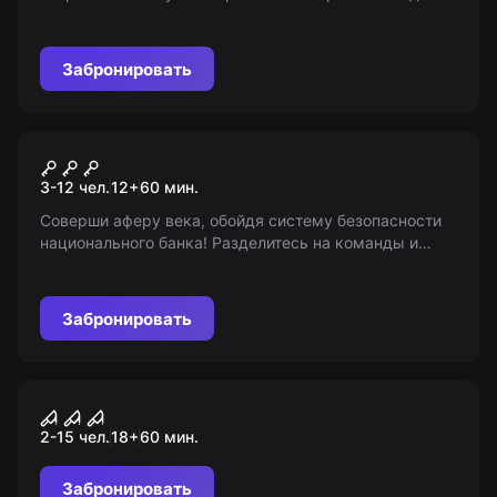
омраченный легендами, погрузит вас в смертельную
игру. Выживете ли вы? Рейтинг игры: 18+, также
доступна версия 14+
Забронировать
Квест
12 друзей Оушена
3-12 чел.
12
+
60
мин.
Соверши аферу века, обойдя систему безопасности
национального банка! Разделитесь на команды и
выполняйте свои задания, чтобы осуществить
великое ограбление.
Забронировать
Перформанс
Пиковая дама
2-15 чел.
18
+
60
мин.
Забронировать