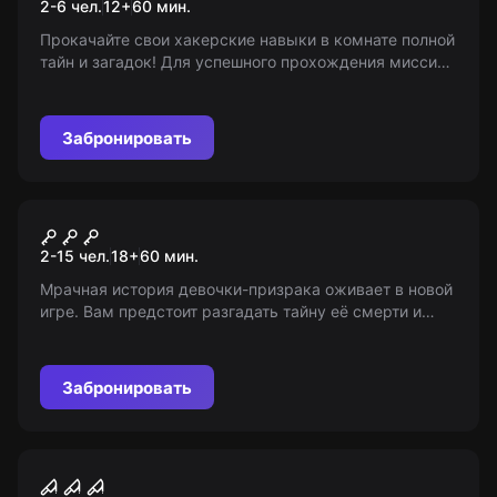
2-6 чел.
12
+
60
мин.
Прокачайте свои хакерские навыки в комнате полной
тайн и загадок! Для успешного прохождения миссии
вам поможет командная работа. 12+ (с 8 лет в
сопровождении взрослых)
Забронировать
Перформанс
Поиграй со мной
2-15 чел.
18
+
60
мин.
Мрачная история девочки-призрака оживает в новой
игре. Вам предстоит разгадать тайну её смерти и
бороться за свою жизнь. Помните, на кону ваши
жизни! 18+
Забронировать
Квест
Хижина маньяка