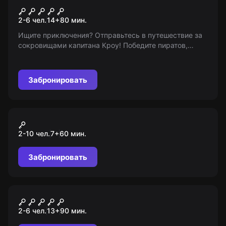
Пиратское сокровище
2-6 чел.
14
+
80
мин.
Ищите приключения? Отправьтесь в путешествие за
сокровищами капитана Кроу! Победите пиратов,
решите загадки и пройдите все ловушки. Ожидает от
7 лет и старше!
Забронировать
Экшн-игра
Brawl Stars
2-10 чел.
7
+
60
мин.
Забронировать
Ролевой квест
Убийство в галерее
2-6 чел.
13
+
90
мин.
Серпентайн