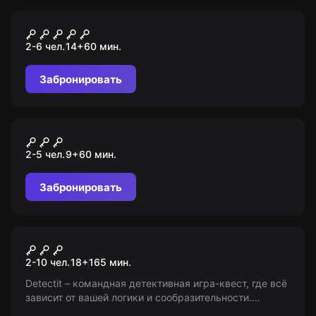
Квест
Охотники за привидениями
2-6 чел.
14
+
60
мин.
Забронировать
VR-квест
Алиса в Стране чудес
2-5 чел.
9
+
60
мин.
Забронировать
Квиз
Detectit
2-10 чел.
18
+
165
мин.
Detectit – командная детективная игра-квест, где всё
зависит от вашей логики и сообразительности.
Расследуйте, анализируйте, раскрывайте! Играйте и