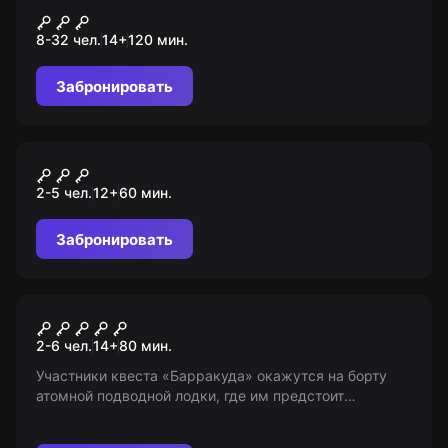
Завещание Флинта
8-32 чел.
14
+
120
мин.
Забронировать
VR-квест
Mind Horror
2-5 чел.
12
+
60
мин.
Забронировать
Квест
Морской бой
2-6 чел.
14
+
80
мин.
Участники квеста «Барракуда» окажутся на борту
атомной подводной лодки, где им предстоит
совершить сложное боевое задание! Возраст: 14+
(или с 7 в сопровождении взрослого).