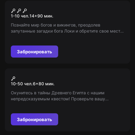
Городской квест
Викинги в поисках земли
1-10 чел.
14
+
90
мин.
богов
Познайте мир богов и викингов, преодолев
запутанные загадки бога Локи и обретите свое место
в Владивостоке - доме богов, с миром квестов!
Возраст 14+. Не являемся организаторами.
Забронировать
Экшн-игра
Душа фараона
10-50 чел.
6
+
80
мин.
Окунитесь в тайны Древнего Египта с нашим
непредсказуемым квестом! Проверьте вашу
смелость и ловкость, разгадайте тайны гробницы.
Для всех начинающих от 6 лет и старше.
Забронировать