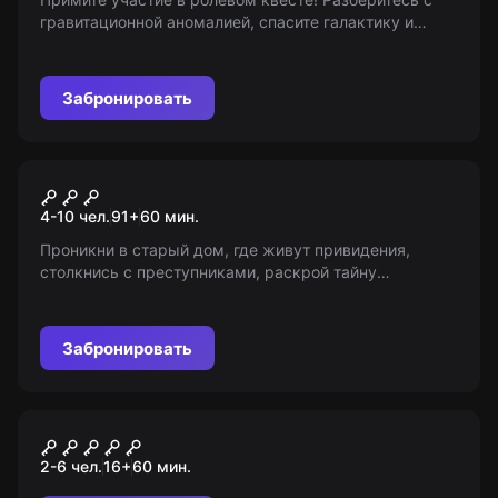
гравитационной аномалией, спасите галактику и
решите: мир или война? Возраст 14+. Проверьте себя
в искусстве дипломатии!
Забронировать
Ролевой квест
Дом с привидениями
4-10 чел.
91
+
60
мин.
Проникни в старый дом, где живут привидения,
столкнись с преступниками, раскрой тайну
пропавшей экспедиции и найди древние сокровища.
Игра с выездным сценарием для тех, кто любит
ролевые квесты!
Забронировать
Квест
Зловещий номер 1408
2-6 чел.
16
+
60
мин.