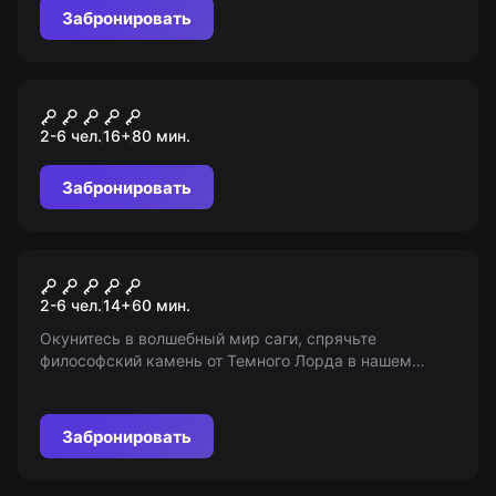
Забронировать
Перформанс
Сайлент Хилл
2-6 чел.
16
+
80
мин.
Забронировать
Квест
Гарри и философский камень
2-6 чел.
14
+
60
мин.
Окунитесь в волшебный мир саги, спрячьте
философский камень от Темного Лорда в нашем
квесте. Открыто для участников старше 14 лет. Мы
предоставляем только информацию о игре.
Забронировать