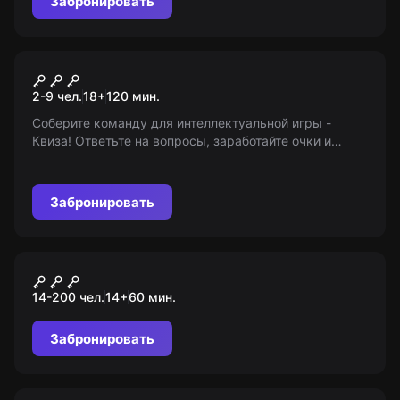
Забронировать
Квиз
Квиз, плиз!
2-9 чел.
18
+
120
мин.
Соберите команду для интеллектуальной игры -
Квиза! Ответьте на вопросы, заработайте очки и
станьте победителями. Здесь не классический квест,
а настоящая битва умов!
Забронировать
Ролевой квест
Детективный поединок
14-200 чел.
14
+
60
мин.
Забронировать
Ролевой квест