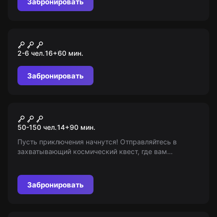
Забронировать
Квест
Ночь в музее
2-6 чел.
16
+
60
мин.
Забронировать
Ролевой квест
Секретная вечеринка
50-150 чел.
14
+
90
мин.
Пусть приключения начнутся! Отправляйтесь в
захватывающий космический квест, где вам
предстоит раскрыть инопланетный заговор и спасти
Землю. Уже 14+
Забронировать
Ролевой квест