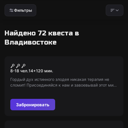
Фильтры
Найдено 72 квеста в
Владивостоке
Ролевой квест
Психушка
8-18 чел.
14
+
120
мин.
Гордый дух истинного злодея никакая терапия не
сломит! Присоединяйся к нам и завоевывай этот мир,
пока не приехал с проверкой попечительский совет.
Предупреждаем: не для слабонервных! 14+
Забронировать
Ролевой квест