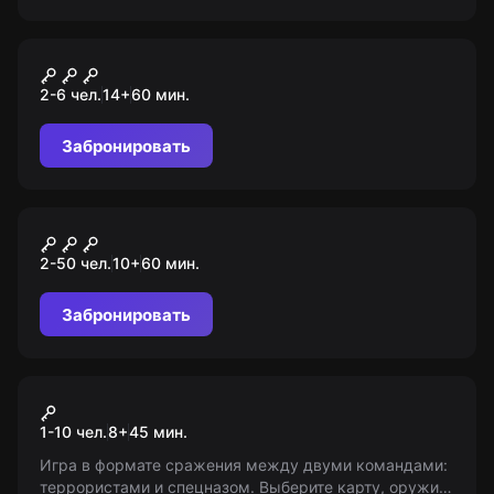
Квест
Вий
2-6 чел.
14
+
60
мин.
Забронировать
Ролевой квест
Тайны Гравити Фолз
2-50 чел.
10
+
60
мин.
Забронировать
VR-квест
Warpoint
1-10 чел.
8
+
45
мин.
Игра в формате сражения между двуми командами:
террористами и спецназом. Выберите карту, оружие