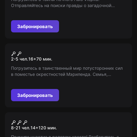
Отправляйтесь на поиски правды о загадочной
смерти бродвейской звезды Талиты Райс в
мистическом ролевом квесте.
Забронировать
Перформанс
Незваные гости
2-5 чел.
16
+
70
мин.
Погрузитесь в таинственный мир потусторонних сил
в поместье окрестностей Мэриленда. Семья,
общавшаяся с тьмой, и журналисты, решившие все
раскрыть. Вам помешает только полоумный
сторож...16+
Забронировать
Ролевой квест
Судьба галактики
8-21 чел.
14
+
120
мин.
Примите участие в ролевом квесте! Разберитесь с