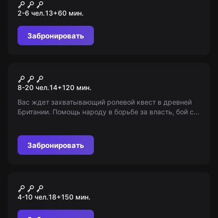
Сокровища майя
2-6 чел.
13
+
60
мин.
Забронировать
Ролевой квест
Зачарованный замок
8-20 чел.
14
+
120
мин.
Вас ждет захватывающий ролевой квест в древней
Британии. Помощь народу в борьбе за власть, бой с
драконом, поиск чашы Грааля и многое другое...
Сможете ли вы изменить ход истории?
Забронировать
Квиз
Мозгоквиз
4-10 чел.
18
+
150
мин.