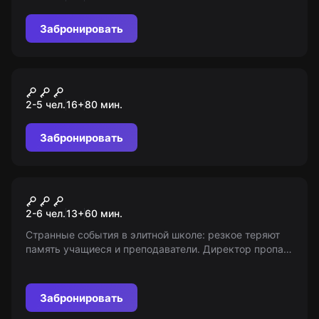
Забронировать
Перформанс
Цирк дю Сатан
2-5 чел.
16
+
80
мин.
Забронировать
Квест
Частная школа 2.0
2-6 чел.
13
+
60
мин.
Странные события в элитной школе: резкое теряют
память учащиеся и преподаватели. Директор пропал
без следа! Разгадайте тайну за 1 час. 13+ (с 7 лет – в
сопровождении взрослых).
Забронировать