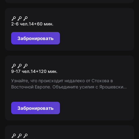
Квест
Властелин колец
2-6 чел.
14
+
60
мин.
Забронировать
Ролевой квест
Поцелуй вампира
9-17 чел.
14
+
120
мин.
Узнайте, что происходит недалеко от Стохова в
Восточной Европе. Объедините усилия с Ярошевским
и другими популярными персонажами, чтобы
разгадать тайну мертвого гостя и определить
будущее поместья. Попробуйте себя в игре «Мир
Забронировать
Квестов»!
VR-квест
Космос