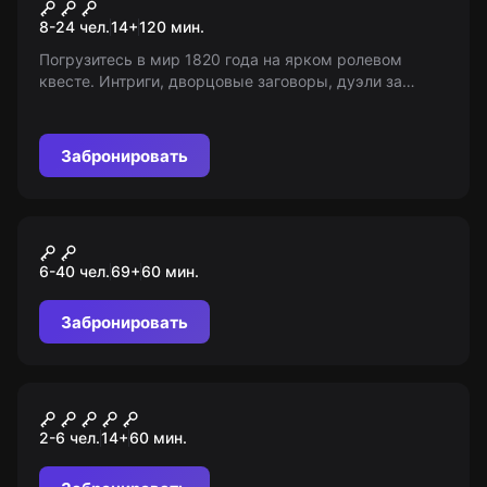
Карты, деньги, два гусара
8-24 чел.
14
+
120
мин.
Погрузитесь в мир 1820 года на ярком ролевом
квесте. Интриги, дворцовые заговоры, дуэли за
честь дам. Добивайтесь власти и богатства,
свергайте императора. От вас вся Российская
империя!
Забронировать
Ролевой квест
Два королевства
6-40 чел.
69
+
60
мин.
Забронировать
Квест
Чужой
2-6 чел.
14
+
60
мин.