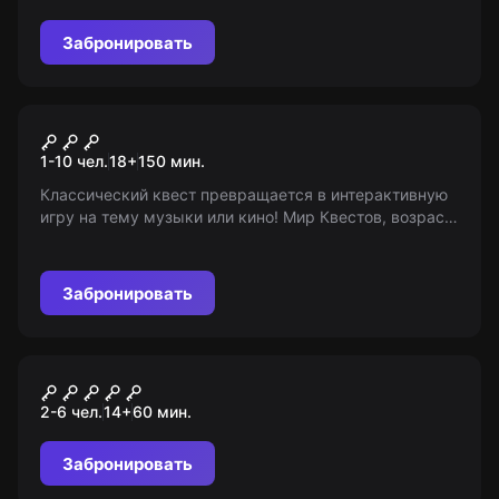
Забронировать
Квиз
Угадай мелодию
1-10 чел.
18
+
150
мин.
Классический квест превращается в интерактивную
игру на тему музыки или кино! Мир Квестов, возраст
18+. Информационная поддержка, не являемся
организаторами игры.
Забронировать
Квест
Гарри и тайная комната
2-6 чел.
14
+
60
мин.
Забронировать