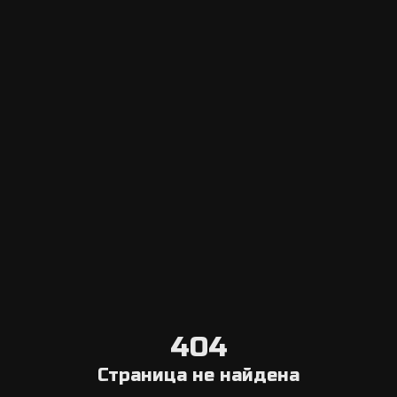
Escape Navigator CRM
Вход в панель управления
Добавить эскейп рум
Система онлайн бронирования
Агрегатор
Выберите город
Блог о квестах в реальности
О нас
Связаться с нами
Условия отмены
404
Общая информация
Страница не найдена
Компания