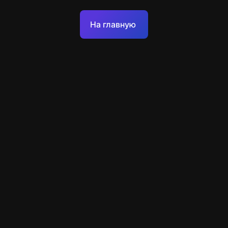
Оферта
На главную
Политика обработки персональных данных
Техподдержка
+7 903 922 22 80
support@escapenavigator.ru
улица Вильского, д. 16, г. Красноярск
ООО Навигатор
v
1.6.1
Нашли ошибку?
Меню