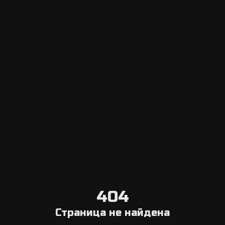
Escape Navigator CRM
Вход в панель управления
Добавить эскейп рум
Система онлайн бронирования
Агрегатор
Выберите город
Блог о квестах в реальности
О нас
Связаться с нами
Условия отмены
404
Общая информация
Страница не найдена
Компания