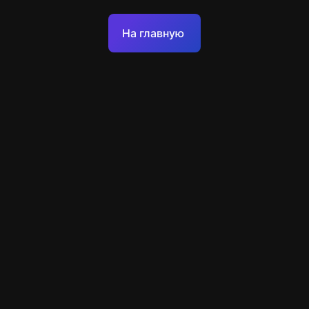
Оферта
На главную
Политика обработки персональных данных
Техподдержка
+7 903 922 22 80
support@escapenavigator.ru
улица Вильского, д. 16, г. Красноярск
ООО Навигатор
v
1.6.1
Нашли ошибку?
Меню