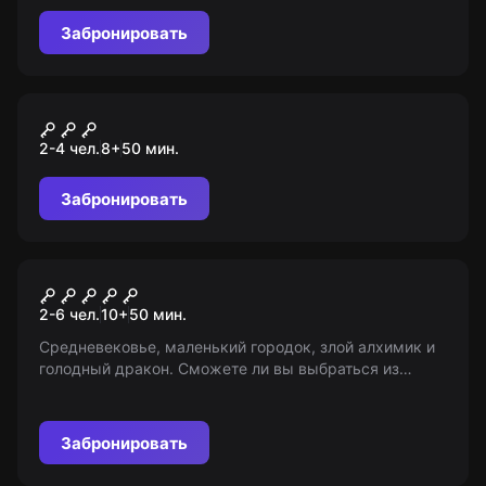
Забронировать
VR-квест
Huxley 2
2-4 чел.
8
+
50
мин.
Забронировать
VR-квест
Dragon Tower
2-6 чел.
10
+
50
мин.
Средневековье, маленький городок, злой алхимик и
голодный дракон. Сможете ли вы выбраться из
тюрьмы и победить дракона, который держит город в
страхе? Возрастные ограничения: 10+
Забронировать