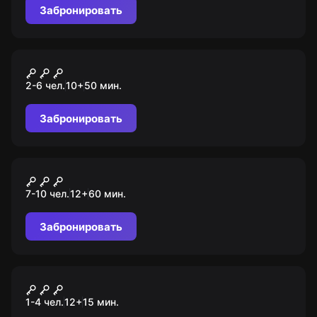
Забронировать
VR-квест
Миссия "Сигма"
2-6 чел.
10
+
50
мин.
Забронировать
Ролевой квест
Неизвестная планета
7-10 чел.
12
+
60
мин.
Забронировать
VR-квест
Phasmophobia
1-4 чел.
12
+
15
мин.