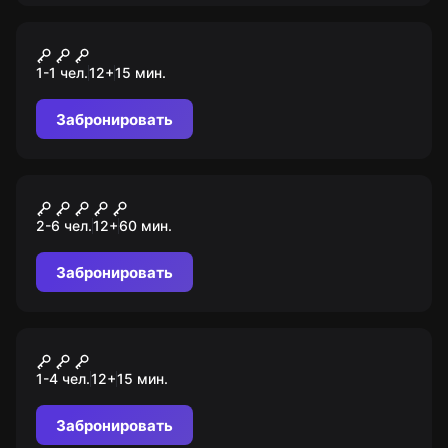
VR-квест
I Expect You to Die
1-1 чел.
12
+
15
мин.
Забронировать
Квест
Air
2-6 чел.
12
+
60
мин.
Забронировать
VR-квест
Devour
1-4 чел.
12
+
15
мин.
Забронировать