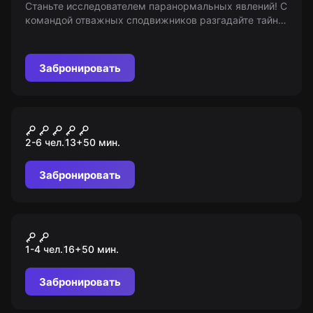
Станьте исследователем паранормальных явлений! С
командой отважных сподвижников разгадайте тайны
призрачных домов. Вас ждут встречи с призраками
лицом к лицу. Готовы к приключениям? 12+
Забронировать
VR-квест
Киберпанк
2-6 чел.
13
+
50
мин.
Забронировать
VR-квест
Дом страха
1-4 чел.
16
+
50
мин.
Забронировать