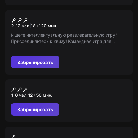
Квиз
Brain Time
2-12 чел.
18
+
120
мин.
Ищете интеллектуальную развлекательную игру?
Присоединяйтесь к квизу! Командная игра для
общения и отдыха. 7 туров, 2 перерыва. Возраст: 18+.
«Мир Квестов» - ваш информационный проводник.
Забронировать
VR-квест
Arizona Sunshine
1-8 чел.
12
+
50
мин.
Забронировать
VR-квест
Шмутер