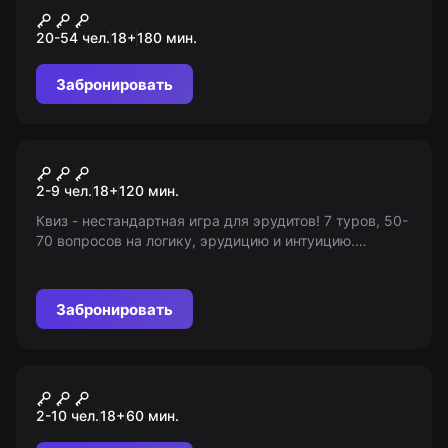
Герои асфальта
20-54 чел.
18
+
180
мин.
Забронировать
Квиз
Квиз, плиз!
2-9 чел.
18
+
120
мин.
Квиз - нестандартная игра для эрудитов! 7 туров, 50-
70 вопросов на логику, эрудицию и интуицию.
Погрузитесь в мир увлекательных задачек. 18+
Забронировать
Квиз
60 секунд
2-10 чел.
18
+
60
мин.