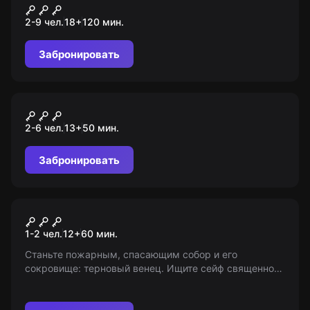
Мозгва
2-9 чел.
18
+
120
мин.
Забронировать
VR-квест
Сигнал потерян
2-6 чел.
13
+
50
мин.
Забронировать
VR-квест
Пожар в Нотр-Дам-де-Пари
1-2 чел.
12
+
60
мин.
Станьте пожарным, спасающим собор и его
сокровище: терновый венец. Ищите сейф священной
реликвии, переживите последнюю миссию на
колокольне. Возрастные ограничения: 12+