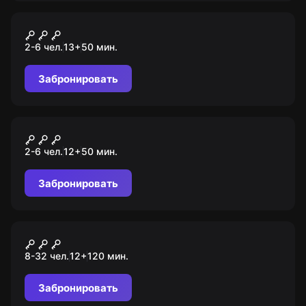
VR-квест
Выживание
2-6 чел.
13
+
50
мин.
Забронировать
VR-квест
Prince of Persia: the Dagger
2-6 чел.
12
+
50
мин.
of Time
Забронировать
Ролевой квест
Завещание Флинта
8-32 чел.
12
+
120
мин.
Забронировать