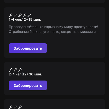
VR-квест
Payday 2
1-4 чел.
12
+
15
мин.
Присоединяйтесь ко взрывному миру преступности!
Ограбление банков, угон авто, секретные миссии и
большой куш вас ждут в игре! Мир Квестов, 12+
Забронировать
VR-квест
Colony: Code Red
2-4 чел.
12
+
30
мин.
Забронировать
VR-квест
Поместье зла