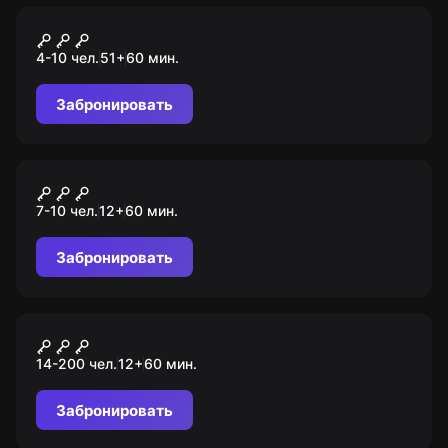
Квест-анимация
Школа магии и волшебства
4-10 чел.
51
+
60
мин.
Хогвартс
Забронировать
Ролевой квест
Спиритический сеанс
7-10 чел.
12
+
60
мин.
Забронировать
Ролевой квест
Детективный поединок
14-200 чел.
12
+
60
мин.
Забронировать