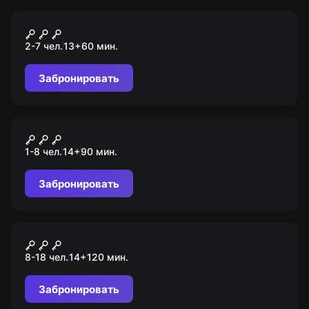
Квест
Проклятие старого дома
2-7 чел.
13
+
60
мин.
Забронировать
Городской квест
Морской вокзал - визитная
1-8 чел.
14
+
90
мин.
карточка Сочи
Забронировать
Ролевой квест
Психушка
8-18 чел.
14
+
120
мин.
Забронировать