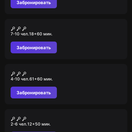
Забронировать
Ролевой квест
Зимний детектив
7-10 чел.
18
+
60
мин.
Забронировать
Квест-анимация
Уэнсдей
4-10 чел.
61
+
60
мин.
Забронировать
VR-квест
Beyond Medusa’s Gate
2-6 чел.
12
+
50
мин.