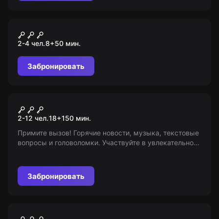
VR-квест
Huxley 1
2-4 чел.
8
+
50
мин.
Забронировать
Квиз
Мозгобойня
2-12 чел.
18
+
150
мин.
Примите вызов! Горячие новости, музыка, текстовые
вопросы и головоломки. Участвуйте в увлекательном
интеллектуальном квизе. Соревнуйтесь, собирайте
команду, станьте победителями! 18+
Забронировать
Квест
Пиратский корабль