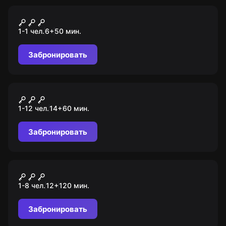
VR-квест
Half-Life: Alyx
1-1 чел.
6
+
50
мин.
Забронировать
Перформанс
Ловушка
1-12 чел.
14
+
60
мин.
Забронировать
Городской квест
Клад
1-8 чел.
12
+
120
мин.
Забронировать