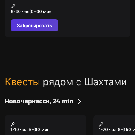
Форт Боярд
8-30 чел.
6
+
60
мин.
Забронировать
Квесты
рядом с Шахтами
Новочеркасск, 24 min
Экшн-игра
Экшн-игра
Лазертаг
Форт Бояр
1-10 чел.
5
+
60
мин.
1-70 чел.
6
+
150
м