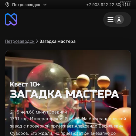
🇷🇺
Петрозаводск
+7 903 922 22 80
Петрозаводск
Загадка мастера
Квест 10+
ЗАГАДКА МАСТЕРА
2 - 5 чел.
60 минут
Средний
1791 год. Императорская Россия. На Александровский
завод с проверкой приезжает Александр Васильевич
Суворов. Его ждали, но приезжает он внезапно со