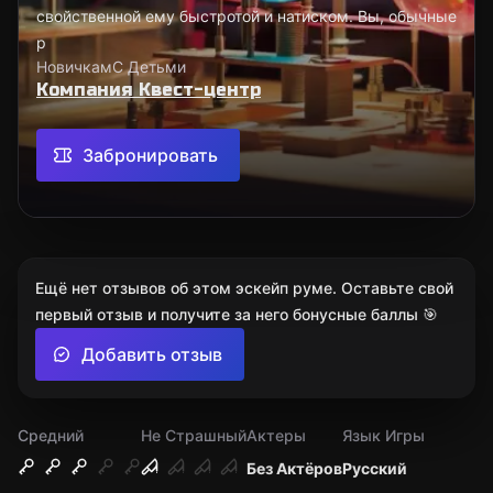
свойственной ему быстротой и натиском. Вы, обычные
р
Новичкам
С Детьми
Компания Квест-центр
Забронировать
Ещё нет отзывов об этом эскейп руме. Оставьте свой
первый отзыв и получите за него бонусные баллы 🎯
Добавить отзыв
Средний
Не Страшный
Актеры
Язык Игры
Без Актёров
Русский