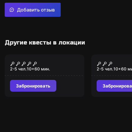
Добавить отзыв
Другие квесты в локации
Квест
Квест
Звездная миссия: в
Тайна фил
поисках джедая
камня
2-5 чел.
10
+
60
мин.
2-5 чел.
10
+
60
м
Забронировать
Забронирова