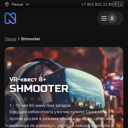
🇷🇺
Пенза
+7 903 922 22 80
Пенза
Shmooter
VR-квест 8+
SHMOOTER
1 - 10 чел.
60 минут
Без загадок
Будущее киберспорта уже наступило! Сражайся
против друзей в режиме «каждый сам за себя» или
«команда на команду», улучшай навыки стрельбы и