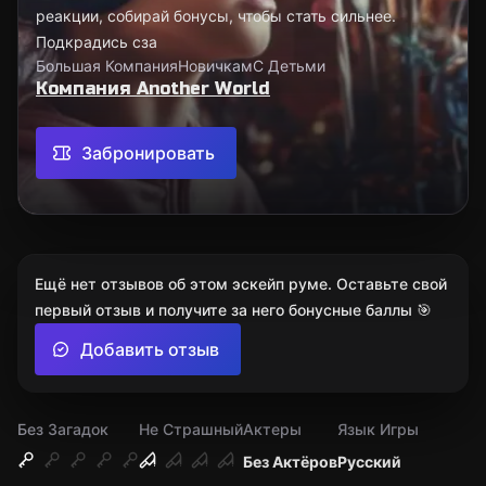
реакции, собирай бонусы, чтобы стать сильнее.
Подкрадись сза
Большая Компания
Новичкам
С Детьми
Компания Another World
Забронировать
Ещё нет отзывов об этом эскейп руме. Оставьте свой
первый отзыв и получите за него бонусные баллы 🎯
Добавить отзыв
Без Загадок
Не Страшный
Актеры
Язык Игры
Без Актёров
Русский