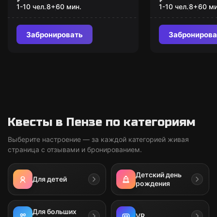
1-10 чел.
8
+
60
мин.
1-10 чел.
8
+
60
ми
Забронировать
Забронирова
Квесты в Пензе по категориям
Выберите настроение — за каждой категорией живая
страница с отзывами и бронированием.
Детский день
Для детей
рождения
Для больших
VR