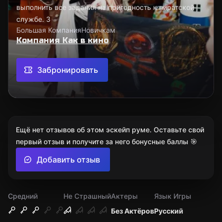
выполнить все задания на пригодность к пиратской
службе. З
Большая Компания
Новичкам
Компания Как в кино
Забронировать
Ещё нет отзывов об этом эскейп руме. Оставьте свой
первый отзыв и получите за него бонусные баллы 🎯
Добавить отзыв
Средний
Не Страшный
Актеры
Язык Игры
Без Актёров
Русский