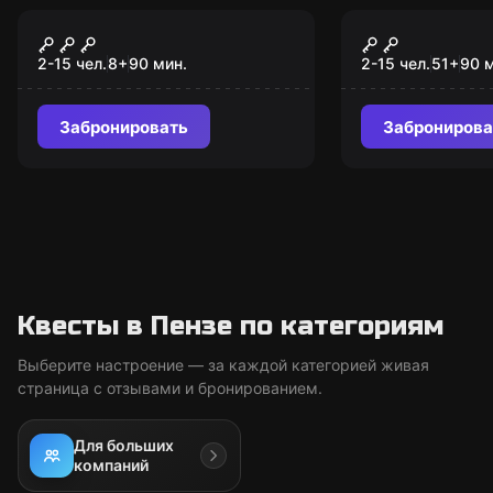
Квест-анимация
Квест-анимация
Доктор
Brawl Star
Франкенштейн
2-15 чел.
8
+
90
мин.
2-15 чел.
51
+
90
м
Забронировать
Забронирова
Квесты в Пензе по категориям
Выберите настроение — за каждой категорией живая
страница с отзывами и бронированием.
Для больших
компаний