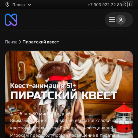
🇷🇺
Пенза
+7 903 922 22 80
Пенза
Пиратский квест
Квест-анимация 51+
ПИРАТСКИЙ КВЕСТ
4 - 25 чел.
60 минут
Средний
Внимание! Данный формат не является классическим
квестом в реальности. Есть выездной сценарий.
Игрокам предстоит пройти посвящение в пираты и