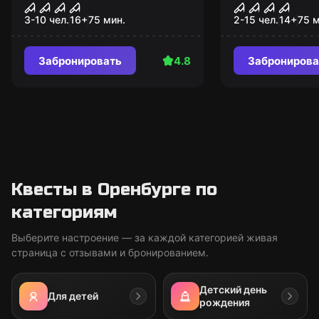
Дьявольский мотель
Таро
3-10 чел.
16
+
75
мин.
2-15 чел.
14
+
75
м
Забронировать
4.8
Забронирова
Квесты в Оренбурге по
категориям
Выберите настроение — за каждой категорией живая
страница с отзывами и бронированием.
Детский день
Для детей
рождения