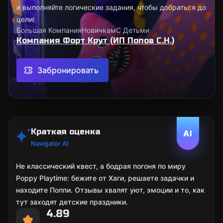
и выполняйте логические задания, чтобы добраться до
цели!
Большая Компания
Новичкам
С Детьми
Компания Форт Крут (ИП Попов С.Н.)
Забронировать
Краткая оценка
AI
Navigator AI
Не классический квест, а бодрая погоня по миру
Poppy Playtime: бежите от Хаги, решаете задачки и
находите Поппи. Отзывы хвалят уют, эмоции и то, как
тут заходят детские праздники.
4.89