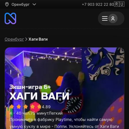
🇷🇺
Оренбург
+7 903 922 22 80
Оренбург
Хаги Ваги
Экшн-игра 6+
ХАГИ ВАГИ
4.89
4 - 40 чел.
75 минут
Легкий
Проникните в фабрику Playtime, чтобы найти самую
умную куклу в мире - Поппи. Уклоняйтесь от Хаги Ваги