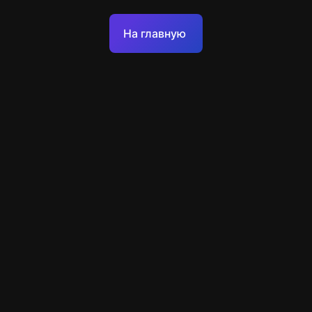
Оферта
На главную
Политика обработки персональных данных
Техподдержка
+7 903 922 22 80
support@escapenavigator.ru
улица Вильского, д. 16, г. Красноярск
ООО Навигатор
v
1.6.1
Нашли ошибку?
Меню