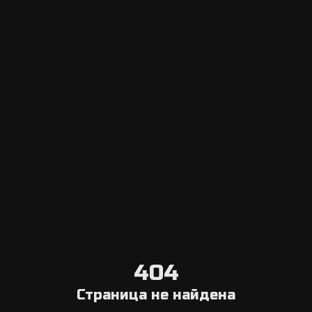
Escape Navigator CRM
Вход в панель управления
Добавить эскейп рум
Система онлайн бронирования
Агрегатор
Выберите город
Блог о квестах в реальности
О нас
Связаться с нами
Условия отмены
404
Общая информация
Страница не найдена
Компания