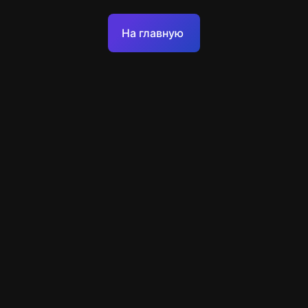
Оферта
На главную
Политика обработки персональных данных
Техподдержка
+7 903 922 22 80
support@escapenavigator.ru
улица Вильского, д. 16, г. Красноярск
ООО Навигатор
v
1.6.1
Нашли ошибку?
Меню