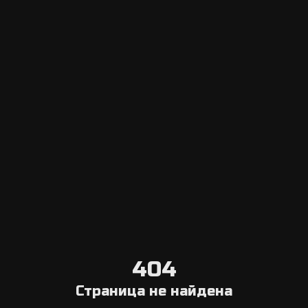
Escape Navigator CRM
Вход в панель управления
Добавить эскейп рум
Система онлайн бронирования
Агрегатор
Выберите город
Блог о квестах в реальности
О нас
Связаться с нами
Условия отмены
404
Общая информация
Страница не найдена
Компания