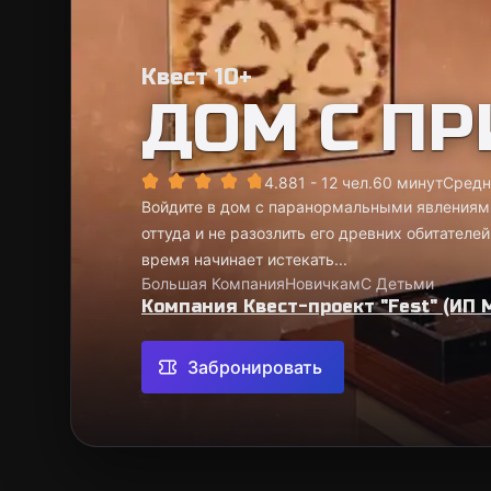
Квест 10+
ДОМ С П
4.88
1 - 12 чел.
60 минут
Средн
Войдите в дом с паранормальными явлениями
оттуда и не разозлить его древних обитателей
время начинает истекать...
Большая Компания
Новичкам
С Детьми
Компания Квест-проект "Fest" (ИП 
Забронировать