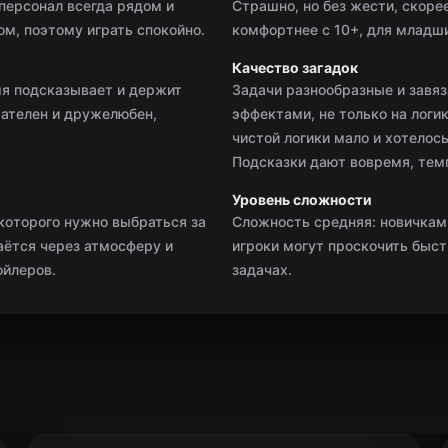
персонал всегда рядом и
Страшно, но без жести, скор
м, поэтому играть спокойно.
комфортнее с 10+, для младш
Качество загадок
мя подсказывает и держит
Задачи разнообразные и завя
мателен и дружелюбен,
эффектами, не только на логик
чистой логики мало и хотелос
Подсказки дают вовремя, темп
Уровень сложности
которого нужно выбраться за
Сложность средняя: новичкам
аётся через атмосферу и
игроки могут проскочить быст
ойлеров.
задачах.