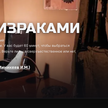
РИЗРАКАМИ
ий
. У вас будет 60 минут, чтобы выбраться
. Верьте ли вы в сверхъестественное или нет,
Миникеев И.М.)