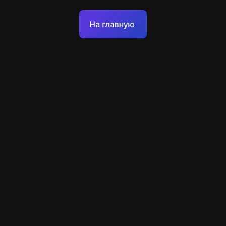
Оферта
На главную
Политика обработки персональных данных
Техподдержка
+7 903 922 22 80
support@escapenavigator.ru
улица Вильского, д. 16, г. Красноярск
ООО Навигатор
v
1.6.1
Нашли ошибку?
Меню