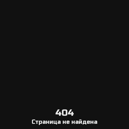
Escape Navigator CRM
Вход в панель управления
Добавить эскейп рум
Система онлайн бронирования
Агрегатор
Выберите город
Блог о квестах в реальности
О нас
Связаться с нами
Условия отмены
404
Общая информация
Страница не найдена
Компания