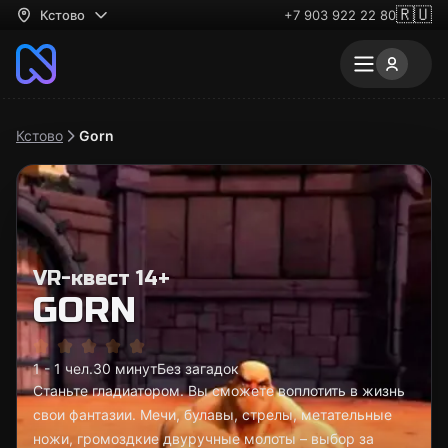
🇷🇺
Кстово
+7 903 922 22 80
Кстово
Gorn
VR-квест 14+
GORN
1 - 1 чел.
30 минут
Без загадок
Станьте гладиатором. Вы сможете воплотить в жизнь
свои фантазии. Мечи, булавы, стрелы, метательные
ножи, громоздкие двуручные молоты – выбор за