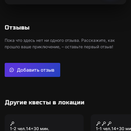
Отзывы
Пока что здесь нет ни одного отзыва. Расскажите, как
прошло ваше приключение, – оставьте первый отзыв!
Добавить отзыв
Другие квесты в локации
VR-квест
VR-квест
Serious Sam
Batman: Ar
1-2 чел.
14
+
30
мин.
1-1 чел.
14
+
30
ми