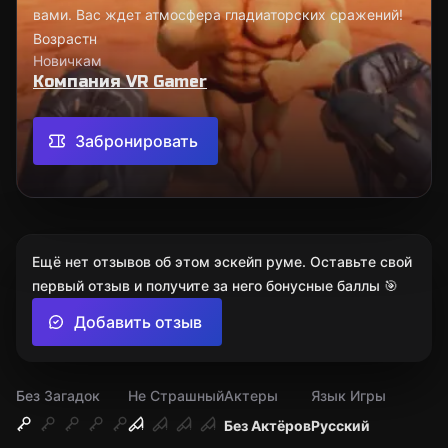
вами. Вас ждет атмосфера гладиаторских сражений!
Возрастн
Новичкам
Компания VR Gamer
Забронировать
Ещё нет отзывов об этом эскейп руме. Оставьте свой
первый отзыв и получите за него бонусные баллы 🎯
Добавить отзыв
Без Загадок
Не Страшный
Актеры
Язык Игры
Без Актёров
Русский