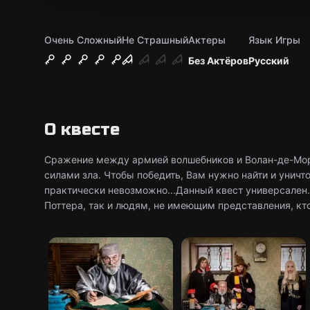
Очень Сложный
Не Страшный
Актеры
Язык Игры
Без Актёров
Русский
О квесте
Сражение между армией волшебников и Волан-де-Морт
силами зла. Чтобы победить, Вам нужно найти и уничт
практически невозможно...Данный квест универсален. 
Поттера, так и людям, не имеющим представления, кто