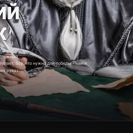
ИЙ
Ж
 сложный
упает. Всё, что нужно для победы - найти
их руках.