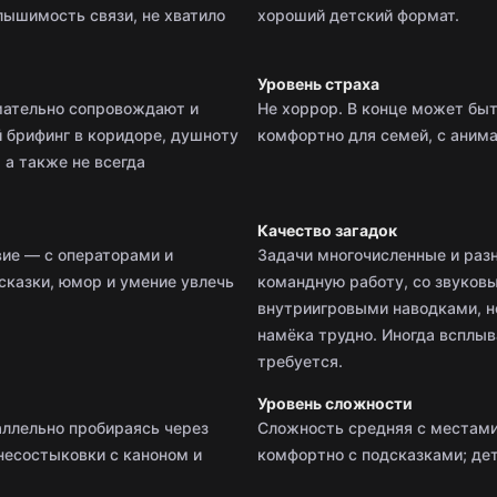
лышимость связи, не хватило
хороший детский формат.
Уровень страха
мательно сопровождают и
Не хоррор. В конце может бы
 брифинг в коридоре, душноту
комфортно для семей, с аним
 а также не всегда
Качество загадок
ие — с операторами и
Задачи многочисленные и разн
сказки, юмор и умение увлечь
командную работу, со звуков
внутриигровыми наводками, н
намёка трудно. Иногда всплыв
требуется.
Уровень сложности
аллельно пробираясь через
Сложность средняя с местами
несостыковки с каноном и
комфортно с подсказками; де