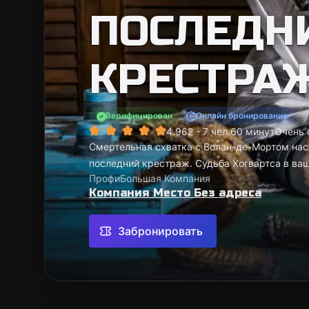
ПОСЛЕДН
КРЕСТРА
Верифицирован
Онлайн бронирование
4.96
2 - 7 чел.
60 минут
Очень
Смертельная схватка с Волан-де-Мортом наст
последний крестраж. Судьба Хогвартса в ваш
Профи
Большая Компания
Компания Место Без адреса
Забронировать