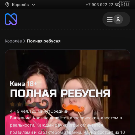
🇷🇺
Королёв
+7 903 922 22 80
Королёв
Полная ребусня
Квиз 18+
ПОЛНАЯ РЕБУСНЯ
4 - 9 чел.
120 минут
Средний
Внимание! Квиз не является классическим квестом в
реальности. Каждый раунд игры отличается
правилами и характером заданий. Раунд состоит из 10