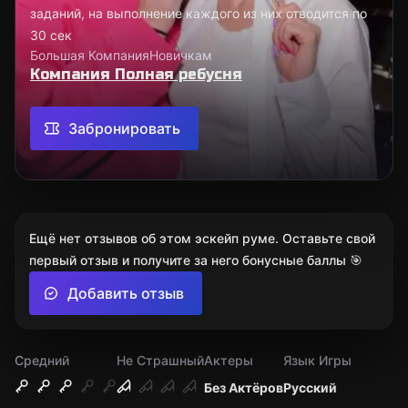
заданий, на выполнение каждого из них отводится по
30 сек
Большая Компания
Новичкам
Компания Полная ребусня
Забронировать
Ещё нет отзывов об этом эскейп руме. Оставьте свой
первый отзыв и получите за него бонусные баллы 🎯
Добавить отзыв
Средний
Не Страшный
Актеры
Язык Игры
Без Актёров
Русский