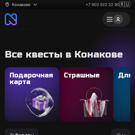
🇷🇺
Конаково
+7 903 922 22 80
Все квесты в Конакове
Подарочная
Страшные
Для
карта
Фильтры