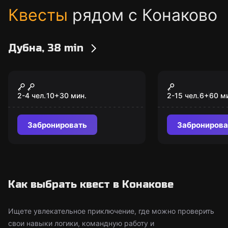
Квесты
рядом с Конаково
Дубна, 38 min
VR-квест
Экшн-игра
Minecraft
Лазертаг
2-4 чел.
10
+
30
мин.
2-15 чел.
6
+
60
м
Забронировать
Забронирова
Как выбрать квест в Конакове
Ищете увлекательное приключение, где можно проверить
свои навыки логики, командную работу и