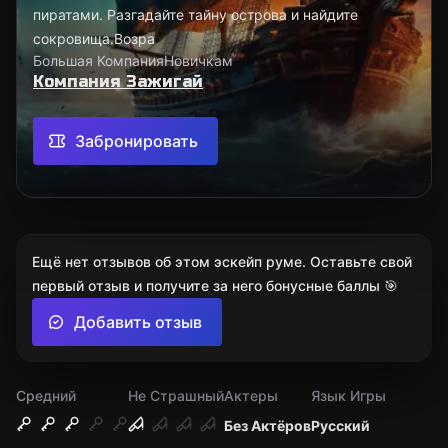
пиратами. Разгадайте тайну острова и найдите
сокровища.Возра
Большая Компания
Новичкам
Компания Зажигай
Забронировать
Ещё нет отзывов об этом эскейп руме. Оставьте свой
первый отзыв и получите за него бонусные баллы 🎯
Добавить отзыв
Средний
Не Страшный
Актеры
Язык Игры
Без Актёров
Русский