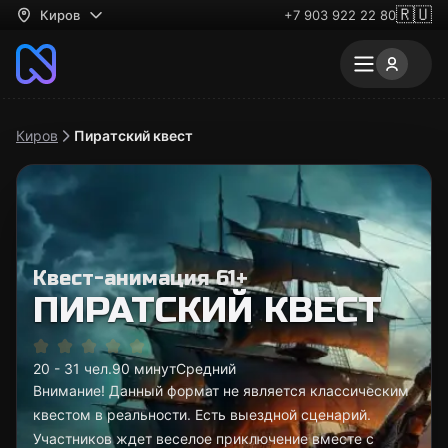
🇷🇺
Киров
+7 903 922 22 80
Киров
Пиратский квест
Квест-анимация 61+
ПИРАТСКИЙ КВЕСТ
20 - 31 чел.
90 минут
Средний
Внимание! Данный формат не является классическим
квестом в реальности. Есть выездной сценарий.
Участников ждет веселое приключение вместе с