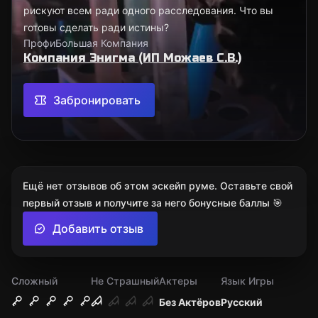
рискуют всем ради одного расследования. Что вы
готовы сделать ради истины?
Профи
Большая Компания
Компания Энигма (ИП Можаев С.В.)
Забронировать
Ещё нет отзывов об этом эскейп руме. Оставьте свой
первый отзыв и получите за него бонусные баллы 🎯
Добавить отзыв
Сложный
Не Страшный
Актеры
Язык Игры
Без Актёров
Русский