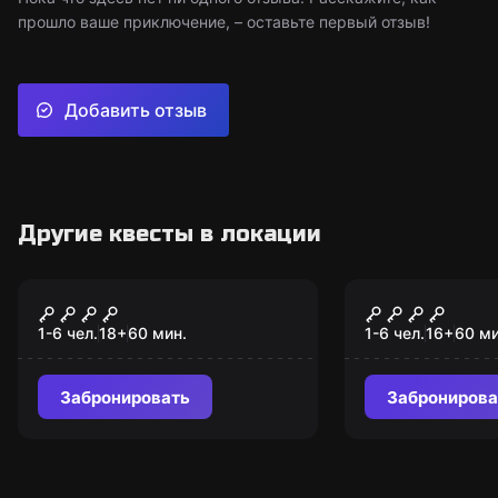
прошло ваше приключение, – оставьте первый отзыв!
Добавить отзыв
Другие квесты в локации
Квест
Квест
Место преступления:
Заговор д
"Кабаре"
1-6 чел.
18
+
60
мин.
1-6 чел.
16
+
60
ми
Забронировать
Забронирова