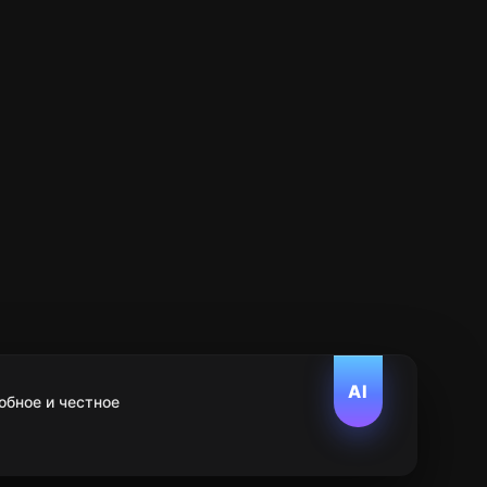
AI
обное и честное