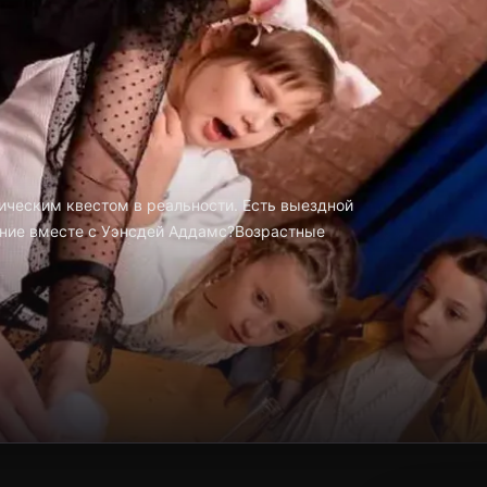
ическим квестом в реальности. Есть выездной
ение вместе с Уэнсдей Аддамс?Возрастные