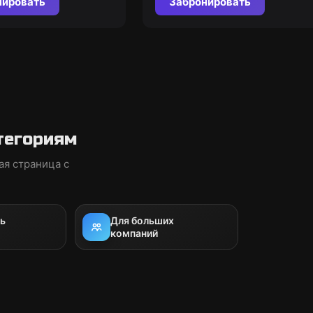
нировать
Забронировать
тегориям
ая страница с
ь
Для больших
компаний