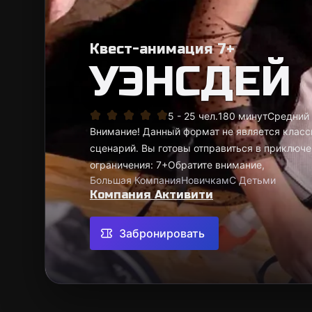
Квест-анимация 7+
УЭНСДЕЙ
5 - 25 чел.
180 минут
Средний
Внимание! Данный формат не является класс
сценарий. Вы готовы отправиться в приключ
ограничения: 7+Обратите внимание,
Большая Компания
Новичкам
С Детьми
Компания Активити
Забронировать