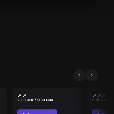
Квест-анимация
Квест-аним
Гарри
Шпионск
2-30 чел.
7
+
180
мин.
2-20 чел.
7
+