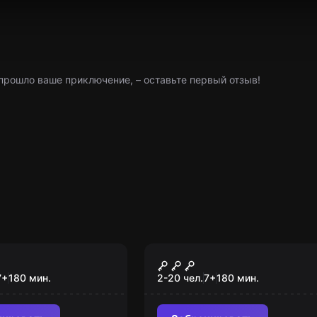
 прошло ваше приключение, – оставьте первый отзыв!
имация
Квест-анимация
в Стране чудес
Харли Квин
7
+
180
мин.
2-20 чел.
7
+
180
мин.