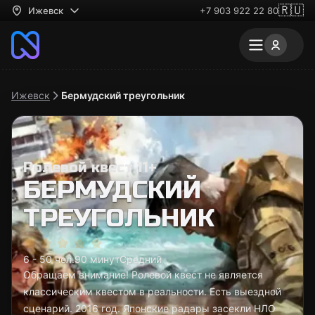
🇷🇺
Ижевск
+7 903 922 22 80
Ижевск
Бермудский треугольник
Ролевой квест 11+
БЕРМУДСКИЙ
ТРЕУГОЛЬНИК
6 - 50 чел.
90 минут
Средний
Обращаем внимание! Ролевой квест не является
классическим квестом в реальности. Есть выездной
сценарий. 2016 год. Японские радары засекли НЛО