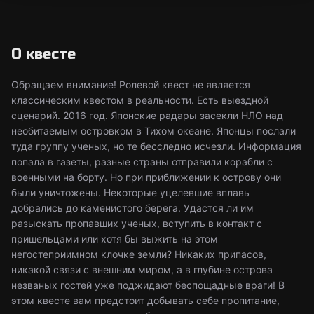
О квесте
Обращаем внимание! Ролевой квест не является
классическим квестом в реальности. Есть выездной
сценарий. 2016 год. Японские радары засекли НЛО над
необитаемым островком в Тихом океане. Японцы послали
туда группу ученых, но те бесследно исчезли. Информация
попала в газеты, разные страны отправили корабли с
военными на борту. Но при приближении к острову они
были уничтожены. Некоторые уцелевшие вплавь
добрались до каменистого берега. Удастся ли им
разыскать пропавших ученых, вступить в контакт с
пришельцами или хотя бы выжить на этом
негостеприимном клочке земли? Никаких припасов,
никакой связи с внешним миром, а в глубине острова
незваных гостей уже поджидают беспощадные враги! В
этом квесте вам предстоит добывать себе пропитание,