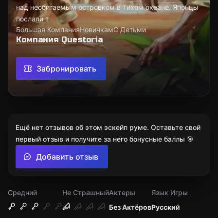
над необитаемым островком в Тихом океане. Японцы
послали т
Большая Компания
Новичкам
С Детьми
Компания Questoria
Забронировать
Ещё нет отзывов об этом эскейп руме. Оставьте свой
первый отзыв и получите за него бонусные баллы 🎯
Добавить отзыв
Средний
Не Страшный
Актеры
Язык Игры
Без Актёров
Русский