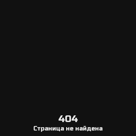
Escape Navigator CRM
Вход в панель управления
Добавить эскейп рум
Система онлайн бронирования
Агрегатор
Выберите город
Блог о квестах в реальности
О нас
Связаться с нами
Условия отмены
404
Общая информация
Страница не найдена
Компания