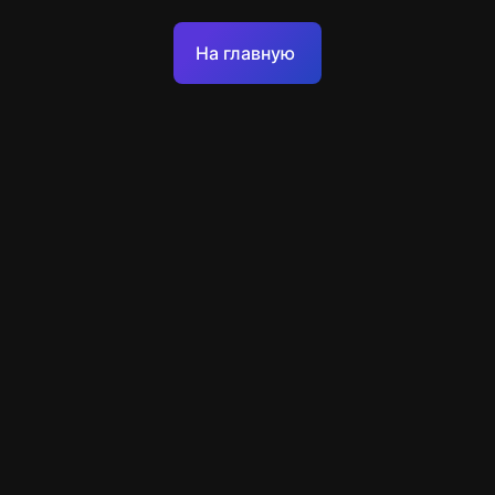
Оферта
На главную
Политика обработки персональных данных
Техподдержка
+7 903 922 22 80
support@escapenavigator.ru
улица Вильского, д. 16, г. Красноярск
ООО Навигатор
v
1.6.1
Нашли ошибку?
Меню