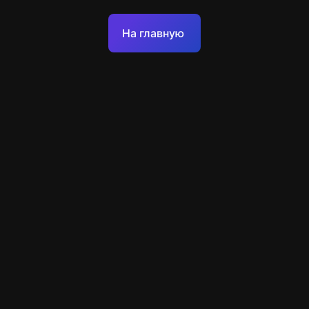
Оферта
На главную
Политика обработки персональных данных
Техподдержка
+7 903 922 22 80
support@escapenavigator.ru
улица Вильского, д. 16, г. Красноярск
ООО Навигатор
v
1.6.1
Нашли ошибку?
Меню