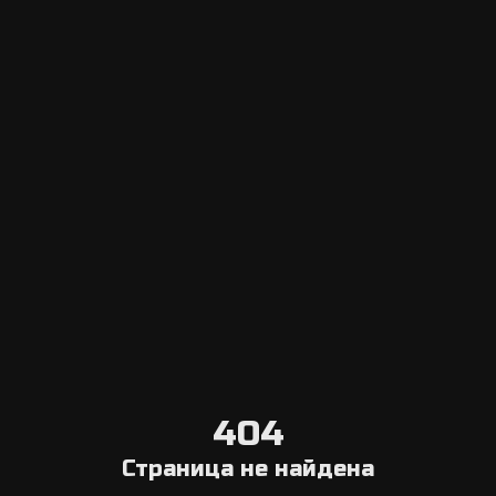
Escape Navigator CRM
Вход в панель управления
Добавить эскейп рум
Система онлайн бронирования
Агрегатор
Выберите город
Блог о квестах в реальности
О нас
Связаться с нами
Условия отмены
404
Общая информация
Страница не найдена
Компания