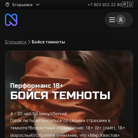
🇷🇺
Егорьевск
+7 903 922 22 80
Егорьевск
Бойся темноты
Перформанс 18+
БОЙСЯ ТЕМНОТЫ
4 - 20 чел.
90 минут
Легкий
Готов ли ты встретиться со своими страхами в
темноте?Возрастные ограничения: 18+ (9+ (лайт), 18+
(взрослый))Обратите внимание, что «Мир Квестов»