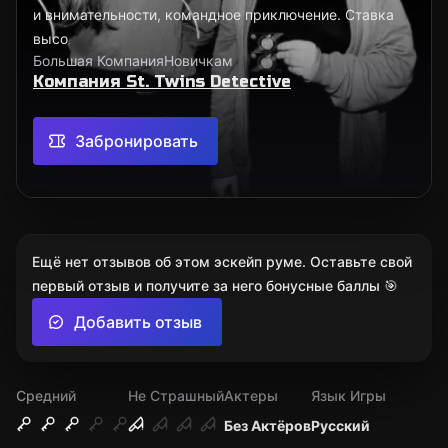
и внимательности, командное приключение. Ставка
высо
Большая Компания
Новичкам
Компания St. Twins Detective
Забронировать
Ещё нет отзывов об этом эскейп руме. Оставьте свой
первый отзыв и получите за него бонусные баллы 🎯
Добавить отзыв
Средний
Не Страшный
Актеры
Язык Игры
Без Актёров
Русский