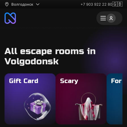
🇬🇧
Волгодонск
+7 903 922 22 80
All escape rooms in
Volgodonsk
Gift Card
Scary
For 