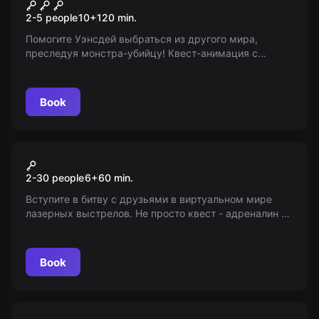
Уэнсдей
2-5 people
10
+
120
min.
Помогите Уэнсдей выбраться из другого мира,
преследуя монстра-убийцу! Квест-анимация с
возрастным ограничением 10+. 'Мир Квестов'
предоставляет только информацию!
Book
Action game
Лазертаг
2-30 people
6
+
60
min.
Вступите в битву с друзьями в виртуальном мире
лазерных выстрелов. Не просто квест - адреналин и
командная игра! Для детей старше 6 лет. Мир
Квестов - ваш информационный проводник!
Book
Quiz