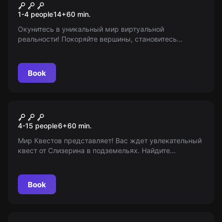
Виртуальная реальность
1-4 people
14
+
60
min.
Окунитесь в уникальный мир виртуальной
реальности! Покоряйте вершины, становитесь
бойцом и выбирайте свою реальность из сотни
возможных сценариев! Верьте, это стоит ощутить!
Book
Escape room animation
Подземелье Слизерина и
4-15 people
6
+
60
min.
мастерская Гарри
Мир Квестов представляет! Вас ждет увлекательный
квест от Слизерина в подземельях. Найдите
волшебные палочки и приготовьте волшебный
напиток. Преодолейте все препятствия и станьте
победителями. 6+
Book
Quiz