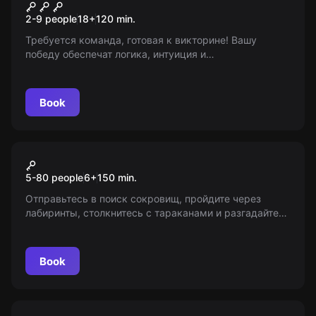
Квиз, плиз!
2-9 people
18
+
120
min.
Требуется команда, готовая к викторине! Вашу
победу обеспечат логика, интуиция и
сообразительность. Ответы на вопросы принесут
баллы и победу. 18+. «Мир Квестов» не является
организатором игры, предоставляет только
Book
информацию о проекте.
Action game
Золото форта
5-80 people
6
+
150
min.
Отправьтесь в поиск сокровищ, пройдите через
лабиринты, столкнитесь с тараканами и разгадайте
тайны. Возрастное ограничение: 6+. «Мир Квестов»
предоставляет информацию о проекте.
Book
VR