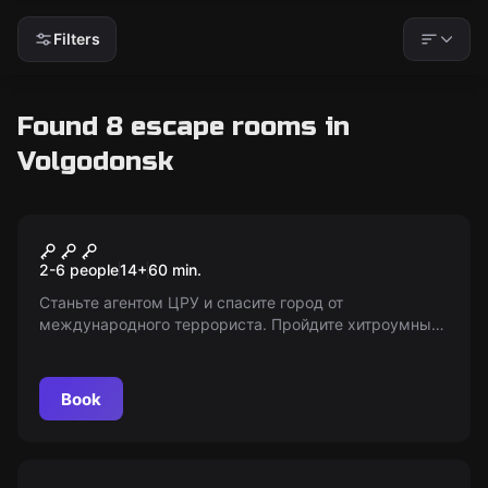
Filters
Found 8 escape rooms in
Volgodonsk
Escape room
Враг государства
2-6 people
14
+
60
min.
Станьте агентом ЦРУ и спасите город от
международного террориста. Пройдите хитроумные
ловушки и обезвредьте бомбу. «Мир Квестов»
предоставляет информационные услуги о проекте.
Book
Escape room animation