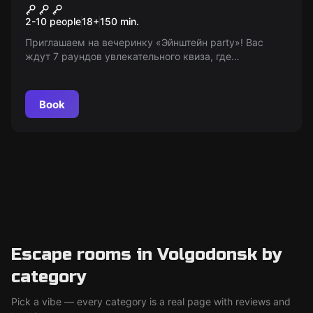
Эйнштейн party
2-10 people
18
+
150
min.
Приглашаем на вечеринку «Эйнштейн party»! Вас
ждут 7 раундов увлекательного квиза, где
единственное ваше оружие - ваши ум и интуиция. 66
секунд на каждый вопрос - отточите внимательность
и быстроту мышления!
Book
Escape rooms in Volgodonsk by
category
Pick a vibe — every category is a real page with reviews and