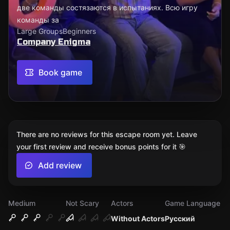
две команды состязаются в испытаниях. Всю игру
команды за
Large Groups
Beginners
Company Enigma
Book game
There are no reviews for this escape room yet. Leave
your first review and receive bonus points for it 🎯
Add review
Medium
Not Scary
Actors
Game Language
Without Actors
Русский