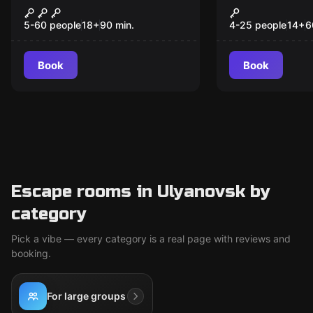
Бумажный дом
Прятки
5-60 people
18
+
90
min.
4-25 people
14
+
6
Book
Book
Escape rooms in Ulyanovsk by
category
Pick a vibe — every category is a real page with reviews and
booking.
For large groups