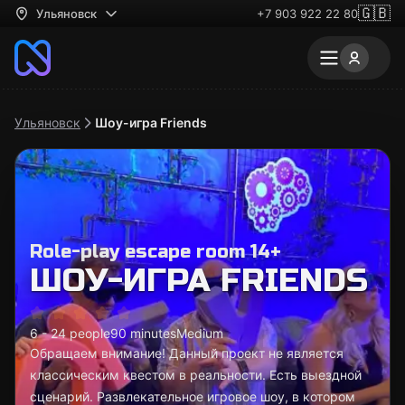
🇬🇧
Ульяновск
+7 903 922 22 80
Ульяновск
Шоу-игра Friends
Role-play escape room 14+
ШОУ-ИГРА FRIENDS
6 - 24 people
90 minutes
Medium
Обращаем внимание! Данный проект не является
классическим квестом в реальности. Есть выездной
сценарий. Развлекательное игровое шоу, в котором