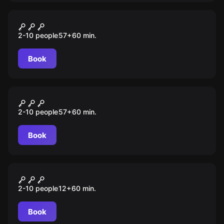
Escape room animation
Тайна старого чемодана
2-10 people
57
+
60
min.
Book
Escape room animation
По следам динозавров
2-10 people
57
+
60
min.
Book
Escape room
Джуманджи. Новый уровень
2-10 people
12
+
60
min.
Book