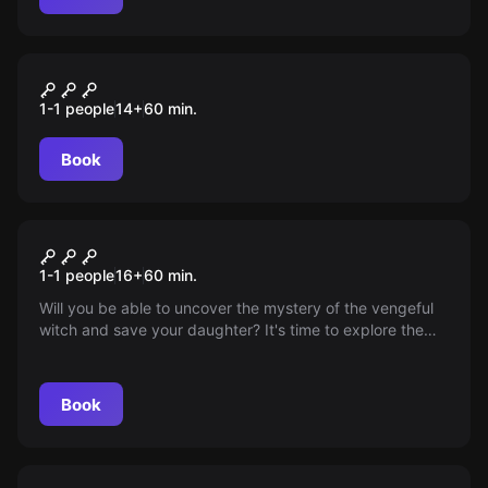
VR
Affected: the Manor
1-1 people
14
+
60
min.
Book
VR
Don't Knock Twice
1-1 people
16
+
60
min.
Will you be able to uncover the mystery of the vengeful
witch and save your daughter? It's time to explore the
eerie mansion, free yourself from the nightmare by
exploring every corner of the house and deciphering the
hidden keys. Age rating: 16+
Book
Escape room