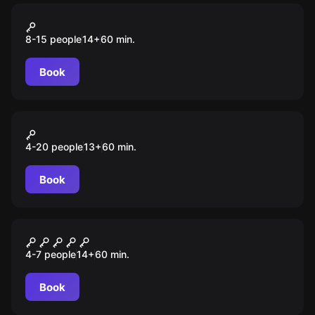
Action game
Лазертаг
8-15 people
14
+
60
min.
Book
Action game
Прятки в лабиринте
4-20 people
13
+
60
min.
Book
Performance
Одержимая
4-7 people
14
+
60
min.
Book