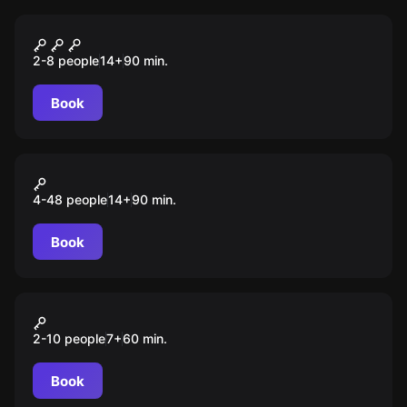
Escape room
Остаться в живых
2-8 people
14
+
90
min.
Book
Action game
Железяки
4-48 people
14
+
90
min.
Book
Escape room animation
Уэнсдей
2-10 people
7
+
60
min.
Book