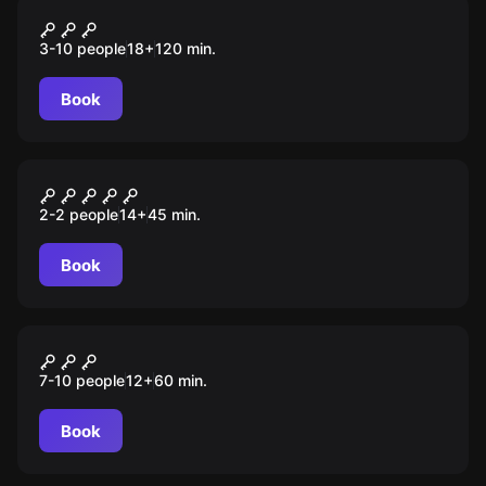
Quiz
Улыбни мозги
3-10 people
18
+
120
min.
Book
Escape room
Клаустрофобия
2-2 people
14
+
45
min.
Book
Role-play escape room
Неизвестная планета
7-10 people
12
+
60
min.
Book