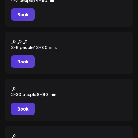
4-7 people
14
+
60
min.
Book
Escape room
Хижина дядюшки Тома
2-8 people
12
+
60
min.
Book
Action game
Прятки
2-30 people
8
+
60
min.
Book
VR
Pavlov