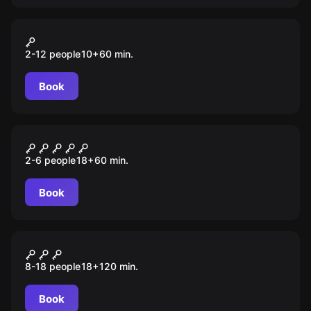
Action game
Лабиринт. Тайна хранителя
2-12 people
10
+
60
min.
Book
Escape room
Пила
2-6 people
18
+
60
min.
Book
Role-play escape room
Мыльная опера
8-18 people
18
+
120
min.
Book