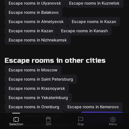
Escape rooms in Ulyanovsk
Escape rooms in Kuznetsk
Escape rooms in Balakovo
Escape rooms in Almetyevsk
Escape rooms in Kazan
Escape rooms in Kazan
Escape rooms in Kanash
Escape rooms in Nizhnekamsk
Escape rooms in other cities
Escape rooms in Moscow
Escape rooms in Saint Petersburg
Escape rooms in Krasnoyarsk
Escape rooms in Yekaterinburg
Escape rooms in Orenburg
Escape rooms in Kemerovo
Escape rooms in Krasnodar
Found a mistake?
Selection
Gift
Map
Menu
Escape rooms in Rostov-on-Don