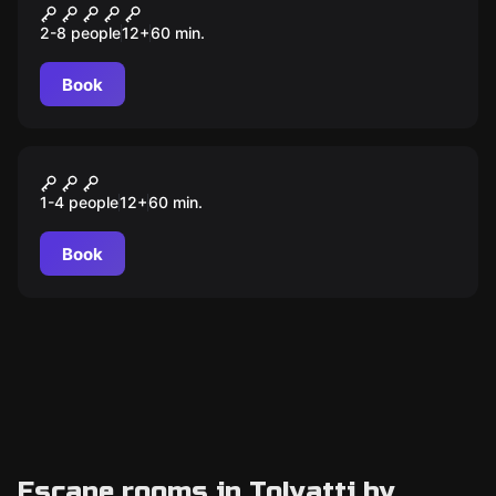
Друзья Оушена
2-8 people
12
+
60
min.
Book
VR
Half-Life: Alyx
1-4 people
12
+
60
min.
Book
Escape rooms in Tolyatti by