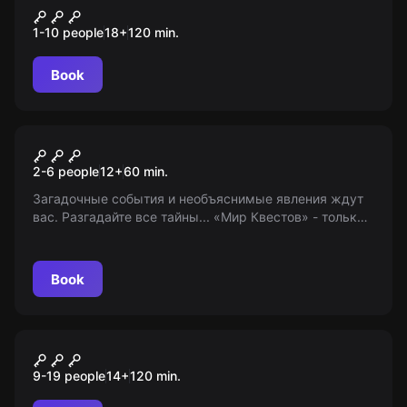
Шейкер квиз
1-10 people
18
+
120
min.
Book
Escape room
Очень странный квест
2-6 people
12
+
60
min.
Загадочные события и необъяснимые явления ждут
вас. Разгадайте все тайны... «Мир Квестов» - только
информация, всё реально. Возраст: 12+
Book
Role-play escape room
Где-то на Диком Западе
9-19 people
14
+
120
min.