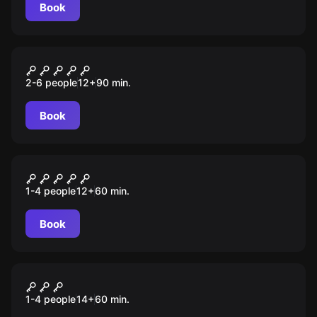
Book
Performance
Амнезия
2-6 people
12
+
90
min.
Book
VR
Payday 2
1-4 people
12
+
60
min.
Book
VR
Phasmophobia
1-4 people
14
+
60
min.