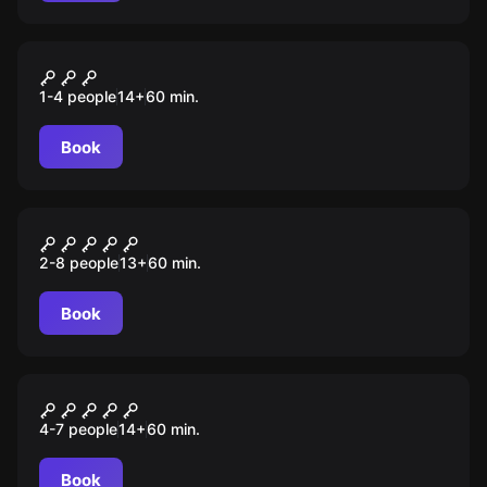
VR
The Forest
1-4 people
14
+
60
min.
Book
Escape room
Тайна красной комнаты
2-8 people
13
+
60
min.
Book
Performance
Алисия
4-7 people
14
+
60
min.
Book