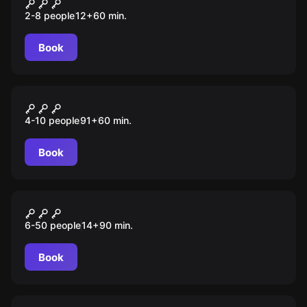
Дом с привидениями
2-8 people
12
+
60
min.
Book
Role-play escape room
Дом с привидениями
4-10 people
91
+
60
min.
Book
Role-play escape room
Бермудский треугольник
6-50 people
14
+
90
min.
Book
Performance