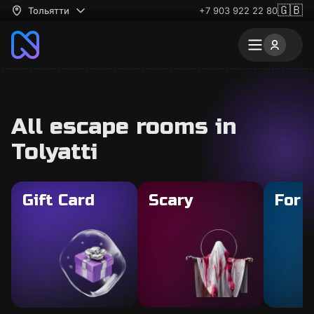
🇬🇧
Тольятти
+7 903 922 22 80
All escape rooms in
Tolyatti
Gift Card
Scary
For 