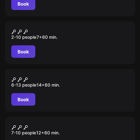
Book
Escape room animation
Гарри и Гермиона
2-10 people
7
+
60
min.
Book
Role-play escape room
Ночная попутчица
6-13 people
14
+
60
min.
Book
Role-play escape room
Дирижабль
7-10 people
12
+
60
min.