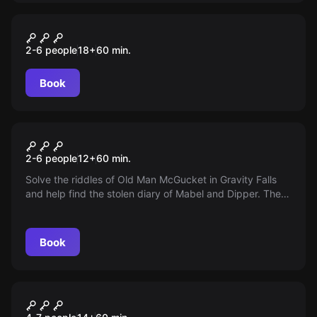
Performance
Отель. Выжить любой ценой
2-6 people
18
+
60
min.
Book
Escape room
Gravity Falls
2-6 people
12
+
60
min.
Solve the riddles of Old Man McGucket in Gravity Falls
and help find the stolen diary of Mabel and Dipper. The
game is intended for children over 12 years old or from 6
years old under adult supervision.
Book
Performance
Морг