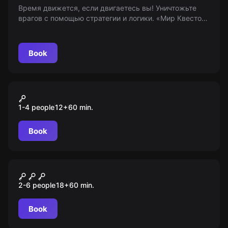
Время движется, если двигаетесь вы! Уничтожьте
врагов с помощью стратегии и логики. «Мир Квестов»
— это только информационные услуги, не являемся
организаторами игры. 8+
Book
VR
Gorn
1-4 people
12
+
60
min.
Book
Escape room
Женщина в черном 2. Ангел
2-6 people
18
+
60
min.
смерти
Book