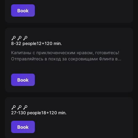
Book
Role-play escape room
Завещание Флинта
8-32 people
12
+
120
min.
Капитаны с приключенческим нравом, готовитеcь!
Отправляйтесь в поход за сокровищами Флинта в
ролевом квесте. Кто уплывет с добычей, а кто
заблудится среди тайн острова? Решать вам.
Детективная линия гарантирована. 12+
Book
Role-play escape room
Ставки сделаны
27-130 people
18
+
120
min.
Book