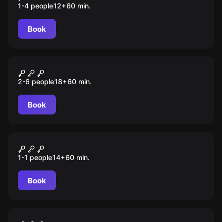
1-4 people
12
+
60
min.
Book
Performance
Клиника
2-6 people
18
+
60
min.
Book
VR
I Expect You to Die
1-1 people
14
+
60
min.
Book
Performance