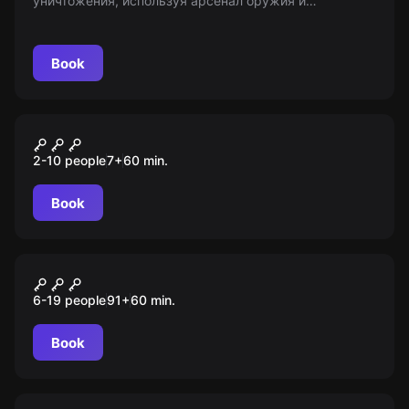
уничтожения, используя арсенал оружия и
бескрайнюю отвагу. Отбивайтесь от наемников и
диких зверей Ментала! Вашей задачей будет
активировать машину времени. Возрастное
Book
ограничение: 14+
Escape room animation
Brawl Stars
2-10 people
7
+
60
min.
Book
Role-play escape room
Школа магии
6-19 people
91
+
60
min.
Book
Performance