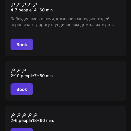
Дом у дороги
4-7 people
14
+
60
min.
Заблудившись в ночи, компания молодых людей
спрашивает дорогу в уединенном доме... их ждет
неожиданный поворот. Мир Квестов, возраст 14+.
Информационные услуги, качество не проверено.
Book
Escape room animation
Minecraft
2-10 people
7
+
60
min.
Book
Performance
Метка дьявола
2-6 people
18
+
60
min.