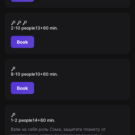
Escape room
Сайлент Хилл
2-10 people
13
+
60
min.
Book
Action game
Игра в кальмара
8-10 people
10
+
60
min.
Book
VR
Serious Sam: the Last Hope
1-2 people
14
+
60
min.
Взяв на себя роль Сэма, защитите планету от