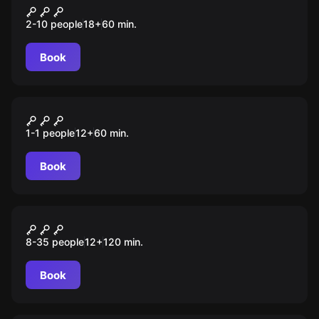
Эволюция
2-10 people
18
+
60
min.
Book
VR
Paranormal Activity: the Lost
1-1 people
12
+
60
min.
Soul
Book
Role-play escape room
Ночь в музее
8-35 people
12
+
120
min.
Book