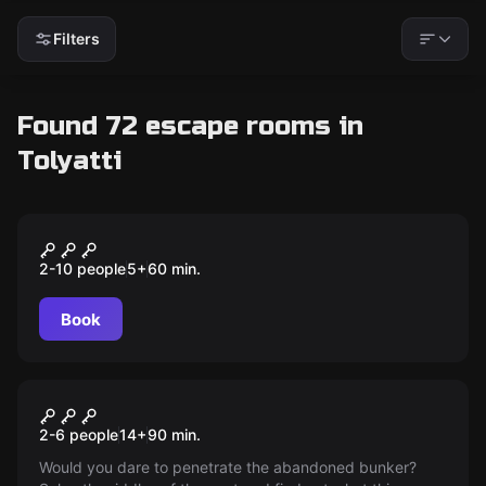
Filters
Found 72 escape rooms in
Tolyatti
Escape room animation
Черепашка-ниндзя
2-10 people
5
+
60
min.
Book
Action game
Bunker
2-6 people
14
+
90
min.
Would you dare to penetrate the abandoned bunker?