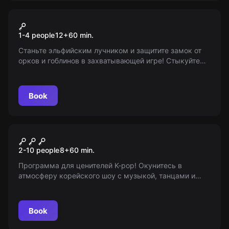
VR
Elven Assassin
1-4 people
12
+
60
min.
Станьте эльфийским лучником и защитите замок от
орков и гоблинов в захватывающей игре! Стыкуйте
свои навыки стратегии и магии. 12+ Примечание:
«Мир Квестов» предоставляет только информацию о
проекте.
Book
Escape room animation
K-pop
2-10 people
8
+
60
min.
Программа для ценителей K-pop! Окунитесь в
атмосферу корейского шоу с музыкой, танцами и
караоке! Обратите внимание: Мир Квестов - только
информационный портал, не является организатором
игры.
Book