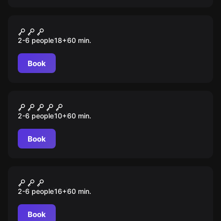
Escape room
Кровавая невеста
2-6 people
18
+
60
min.
Book
Escape room
Редакция
2-6 people
10
+
60
min.
Book
Escape room
Побег
2-6 people
16
+
60
min.
Book