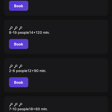
Book
Role-play escape room
Тайны Венеции
8-19 people
14
+
120
min.
Book
Performance
Оно. Последнее
2-6 people
12
+
90
min.
представление
Book
Role-play escape room
Зимний детектив
7-10 people
18
+
60
min.