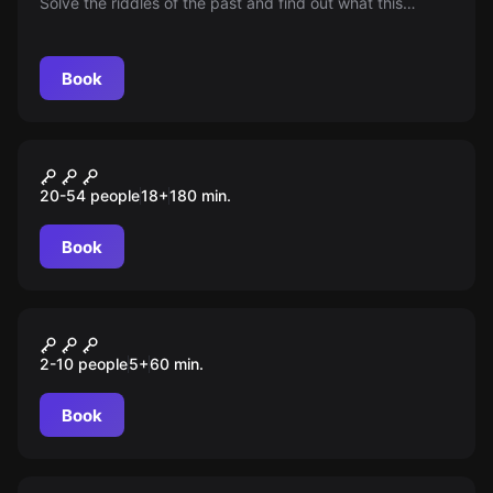
Solve the riddles of the past and find out what this
mysterious object conceals. For persons over 14 years
old. The organizer is responsible for the quality of the
game.
Book
Role-play escape room
Герои асфальта
20-54 people
18
+
180
min.
Book
Escape room animation
Человек-паук
2-10 people
5
+
60
min.
Book
Quiz