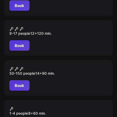
Book
Role-play escape room
Поцелуй вампира
9-17 people
12
+
120
min.
Book
Role-play escape room
Секретная вечеринка
50-150 people
14
+
90
min.
Book
VR
Superhot
1-4 people
8
+
60
min.