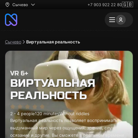
🇬🇧
Сычево
+7 903 922 22 80
Сычево
Виртуальная реальность
VR 6+
ВИРТУАЛЬНАЯ
РЕАЛЬНОСТЬ
2 - 4 people
120 minutes
Without riddles
Виртуальная реальность позволяет воспринимать
выдуманный мир через ощущения: зрение, слух,
осязание и другие. Вы сможете в реальном времени