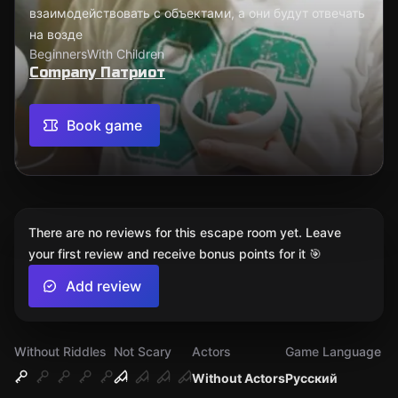
взаимодействовать с объектами, а они будут отвечать
на возде
Beginners
With Children
Company Патриот
Book game
There are no reviews for this escape room yet. Leave
your first review and receive bonus points for it 🎯
Add review
Without Riddles
Not Scary
Actors
Game Language
Without Actors
Русский