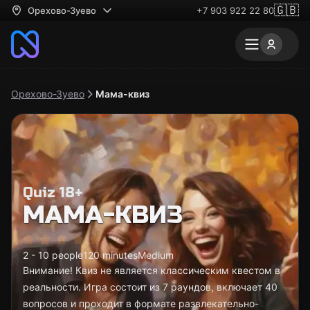
🇬🇧
Орехово-Зуево
+7 903 922 22 80
Орехово-Зуево
Мама-квиз
Quiz 18+
МАМА-КВИЗ
2 - 10 people
120 minutes
Medium
Внимание! Квиз не является классическим квестом в
реальности. Игра состоит из 7 раундов, включает 40
вопросов и проходит в формате развлекательно-