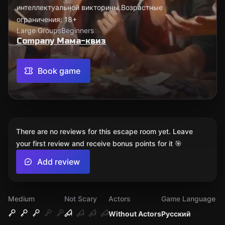
интеллектуальной викторины.Возрастные
ограничения: 18+
Large Groups
Beginners
Company Мама-квиз
Book game
There are no reviews for this escape room yet. Leave
your first review and receive bonus points for it 🎯
Add review
Medium
Not Scary
Actors
Game Language
Without Actors
Русский