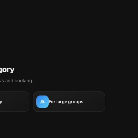
gory
ews and booking.
y
For large groups