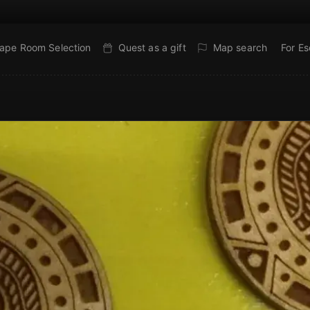
ape Room Selection
Quest as a gift
Map search
For E