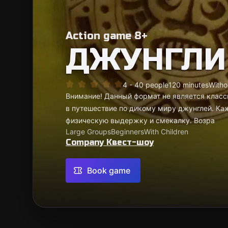
Action game 8+
ДЖУНГЛИ
4 - 40 people
120 minutes
Witho
Внимание! Данный формат не является класс
в путешествие по дикому миру джунглей. Ка
физическую выдержку и смекалку. Возра
Large Groups
Beginners
With Children
Company Квест-шоу
Book game