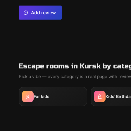
Add review
Escape rooms in Kursk by cate
Pick a vibe — every category is a real page with revi
For kids
Kids' Birthda