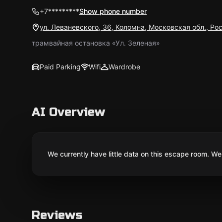
+7*********
Show phone number
ул. Леваневского, 36, Коломна, Московская обл., Ро
трамвайная остановка «Ул. Зеленая»
Paid Parking
Wifi
Wardrobe
AI Overview
We currently have little data on this escape room. We 
Reviews