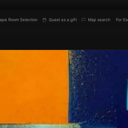
ape Room Selection
Quest as a gift
Map search
For E