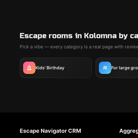
Escape rooms in Kolomna by c
Pick a vibe — every category is a real page with revi
Kids' Birthday
For large gr
Escape Navigator CRM
Aggreg