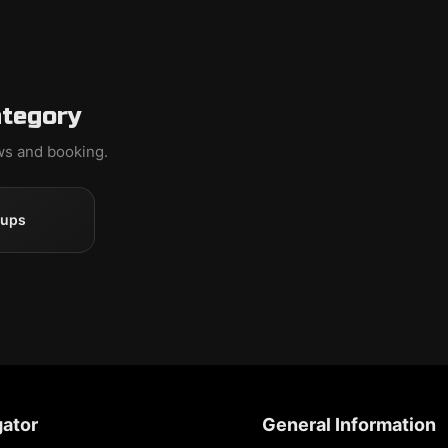
ategory
ews and booking.
oups
ator
General Information