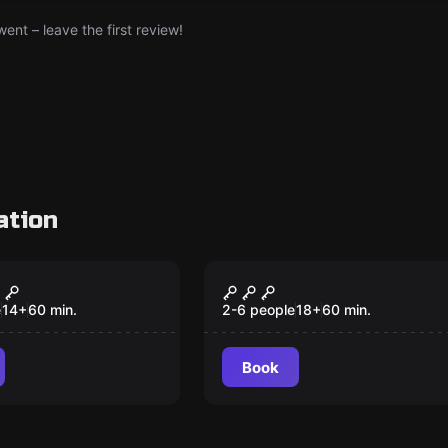
nt – leave the first review!
ation
ce
Performance
шка
Мясо
e
14
+
60
min.
2-6 people
18
+
60
min.
Book