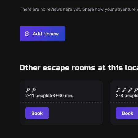
There are no reviews here yet. Share how your adventure we
Add review
Other escape rooms at this loc
Escape room
Performan
Один день на острове
Психу
2-11 people
58
+
60
min.
2-8 peopl
Book
Book