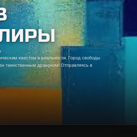
В
 ЛИРЫ
m
ическим квестом в реальности. Город свободы
жен таинственным драконом! Отправляясь в