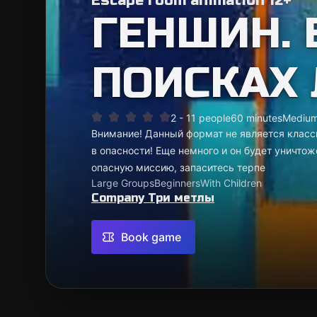
Escape room animation 12+
ГЕНШИН. 
ПОИСКАХ
2 - 11 people
60 minutes
Mediu
Внимание! Данный формат не является класс
в опасности! Еще немного и он будет уничто
опасную миссию, запаситесь терпе
Large Groups
Beginners
With Children
Company Три метлы
Book game