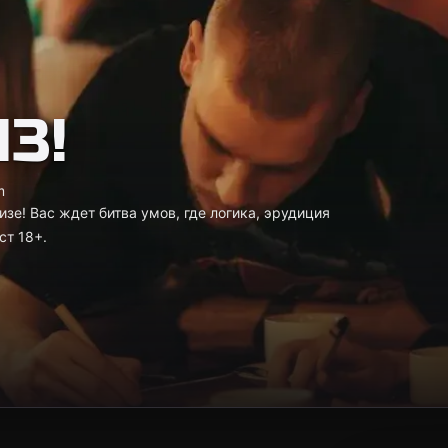
З!
m
зе! Вас ждет битва умов, где логика, эрудиция
ст 18+.