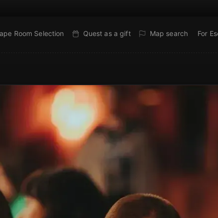
ape Room Selection
Quest as a gift
Map search
For E