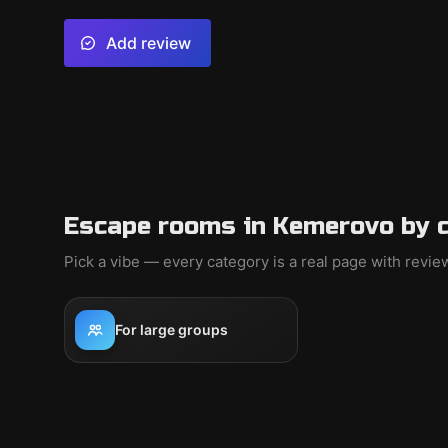
Add review
Escape rooms in Kemerovo by 
Pick a vibe — every category is a real page with revi
For large groups