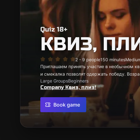
Quiz 18+
КВИЗ, ПЛИ
2 - 9 people
150 minutes
Mediu
Приглашаем принять участие в необычном кви
и смекалка позволят одержать победу. Возра
Large Groups
Beginners
Company Квиз, плиз!
Book game