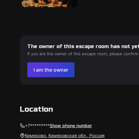
The owner of this escape room has not yet
If you are the owner of this escape room, please confirm
I am the owner
Location
+7*********
Show phone number
Кемерово, Кемеровская обл., Россия