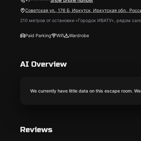
+7*********
Show phone number
Советская ул., 176 Б, Иркутск, Иркутская обл., Рос
210 метров от остановки «Городок ИВАТУ», рядом сал
Paid Parking
Wifi
Wardrobe
AI Overview
We currently have little data on this escape room. We 
Reviews