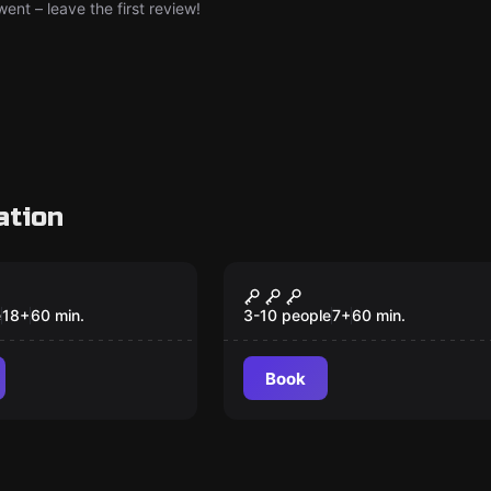
nt – leave the first review!
ation
om
Escape room
я ужасов
Шпионы в космосе
e
18
+
60
min.
3-10 people
7
+
60
min.
Book