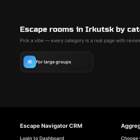
Escape rooms in Irkutsk by ca
Pick a vibe — every category is a real page with revi
For large groups
Escape Navigator CRM
Aggreg
Login to Dashboard
Choose 