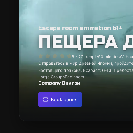
Escape room animation 61+
ПЕЩЕРА 
6 - 20 people
90 minutes
Withou
Отправьтесь в мир древней Японии, пройдите
настоящего дракона. Возраст: 6-13. Предос
Large Groups
Beginners
Company Внутри
Book game