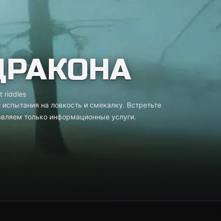
ДРАКОНА
t riddles
 испытания на ловкость и смекалку. Встретьте
тавляем только информационные услуги.