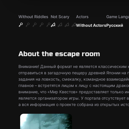
Without Riddles
Not Scary
Actors
Game Lang
Without Actors
Русский
About the escape room
Внимание! Данный формат не является классическим 
отправиться в загадочную пещеру древней Японии на 
задания на ловкость, смекалку, командное взаимодейс
главное – встретятся лицом к лицу с настоящим драк
внимание, что «Мир Квестов» предоставляет только и
является организатором игры. У портала отсутствует
а вся информация о проекте собрана из открытых ист