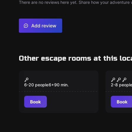
There are no reviews here yet. Share how your adventure we
Add review
Other escape rooms at this loc
Action game
Escape ro
Тайна Древнего
Истори
Египта
6-20 people
6
+
90
min.
2-8 peopl
Book
Book