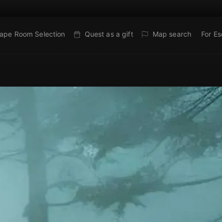
ape Room Selection
Quest as a gift
Map search
For E