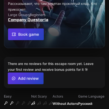
Рассказывают, что там спрятан проклятый клад. Кто
прикоснет
Large Groups
Beginners
Company Questoria
Book game
There are no reviews for this escape room yet. Leave
your first review and receive bonus points for it 🎯
Add review
Easy
Not Scary
Actors
Game Language
Without Actors
Русский