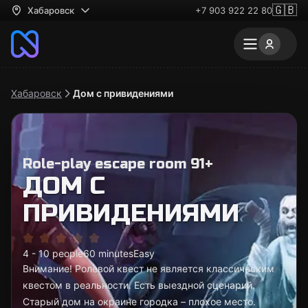
🇬🇧
Хабаровск
+7 903 922 22 80
Хабаровск
Дом с привидениями
Role-play escape room 91+
ДОМ С
ПРИВИДЕНИЯМИ
4 - 10 people
60 minutes
Easy
Внимание! Ролевой квест не является классическим
квестом в реальности. Есть выездной сценарий.
Старый дом на окраине городка – плохое место.