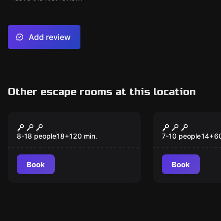
Add review
Other escape rooms at this location
Role-play escape room
Role-play escape
Мыльная опера
Спиритичес
8-18 people
18
+
120
min.
7-10 people
14
+
6
Book
Book